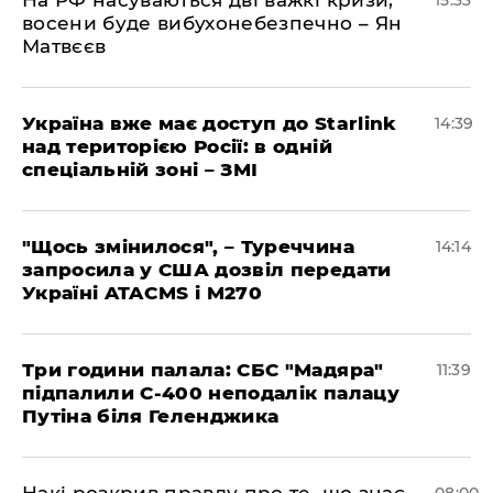
На РФ насуваються дві важкі кризи,
15:33
восени буде вибухонебезпечно – Ян
Матвєєв
Україна вже має доступ до Starlink
14:39
над територією Росії: в одній
спеціальній зоні – ЗМІ
"Щось змінилося", – Туреччина
14:14
запросила у США дозвіл передати
Україні ATACMS і M270
Три години палала: СБС "Мадяра"
11:39
підпалили С-400 неподалік палацу
Путіна біля Геленджика