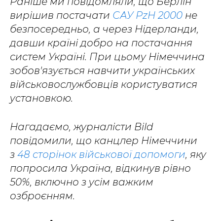
Раніше ми повідомляли, що Берлін
вирішив постачати
САУ PzH 2000
не
безпосередньо, а через Нідерланди,
давши країні добро на постачання
систем Україні. При цьому Німеччина
зобов'язується навчити українських
військовослужбовців користуватися
установкою.
Нагадаємо, журналісти Bild
повідомили, що канцлер Німеччини
з
48 сторінок військової допомоги
, яку
попросила Україна, відкинув рівно
50%, включно з усім важким
озброєнням.