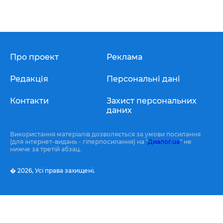
Про проект
Реклама
Редакція
Персональні дані
Контакти
Захист персональних
даних
Використання матеріалів дозволяється за умови посилання
(для інтернет-видань - гіперпосилання) на "
Диалог.ua
" не
нижче за третій абзац.
� 2026,
Усі права захищені.