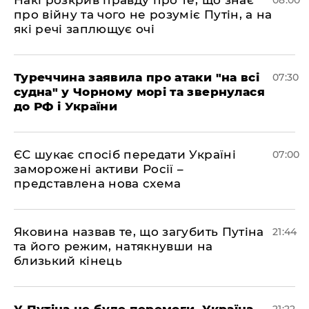
Накі розкрив правду про те, що знає
08:00
про війну та чого не розуміє Путін, а на
які речі заплющує очі
Туреччина заявила про атаки "на всі
07:30
судна" у Чорному морі та звернулася
до РФ і України
ЄС шукає спосіб передати Україні
07:00
заморожені активи Росії –
представлена ​​нова схема
Яковина назвав те, що загубить Путіна
21:44
та його режим, натякнувши на
близький кінець