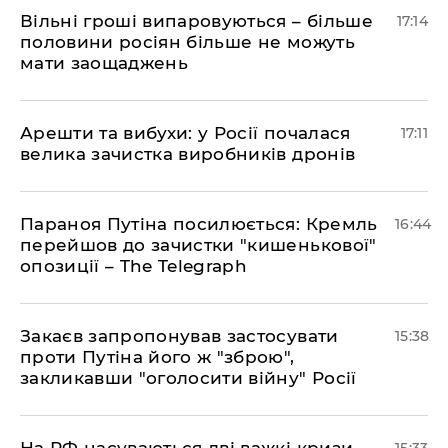
Вільні гроші випаровуються – більше
17:14
половини росіян більше не можуть
мати заощаджень
Арешти та вибухи: у Росії почалася
17:11
велика зачистка виробників дронів
Параноя Путіна посилюється: Кремль
16:44
перейшов до зачистки "кишенькової"
опозиції – The Telegraph
Закаєв запропонував застосувати
15:38
проти Путіна його ж "зброю",
закликавши "оголосити війну" Росії