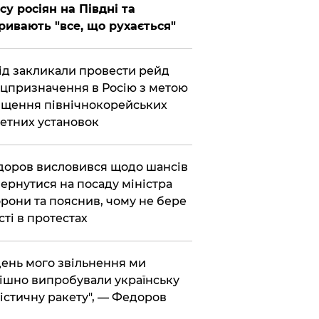
су росіян на Півдні та
ривають "все, що рухається"
хід закликали провести рейд
цпризначення в Росію з метою
щення північнокорейських
етних установок
доров висловився щодо шансів
ернутися на посаду міністра
рони та пояснив, чому не бере
сті в протестах
 день мого звільнення ми
ішно випробували українську
істичну ракету", — Федоров