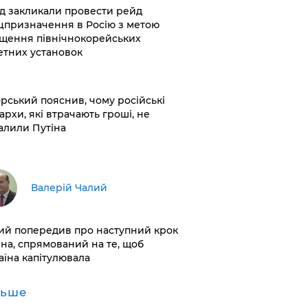
хід закликали провести рейд
цпризначення в Росію з метою
щення північнокорейських
етних установок
корський пояснив, чому російські
архи, які втрачають гроші, не
алили Путіна
Валерій Чалий
лий попередив про наступний крок
іна, спрямований на те, щоб
аїна капітулювала
льше