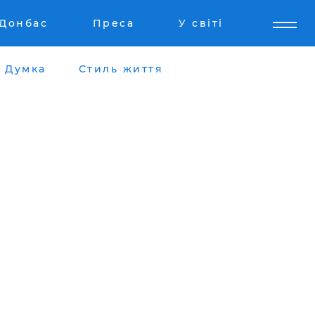
Донбас
Преса
У світі
Думка
Стиль життя