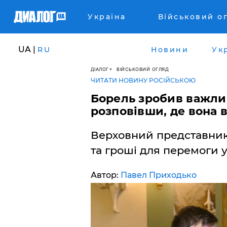
Україна
Військовий о
UA |
RU
Новини
Ук
ДІАЛОГ
ВІЙСЬКОВИЙ ОГЛЯД
ЧИТАТИ НОВИНУ РОСІЙСЬКОЮ
Борель зробив важлив
розповівши, де вона в
Верховний представник 
та гроші для перемоги у 
Автор:
Павел Приходько