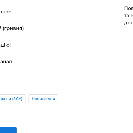
​По
.com
та 
дро
 (гривня)
цію!
канал
раїни (ЗСУ)
Новини дня