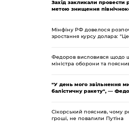
​Захід закликали провести
метою знищення північнок
​Мінфіну РФ довелося розпоч
зростання курсу долара: "Ц
​Федоров висловився щодо 
міністра оборони та пояснив
​"У день мого звільнення 
балістичну ракету", — Фед
​Сікорський пояснив, чому ро
гроші, не повалили Путіна