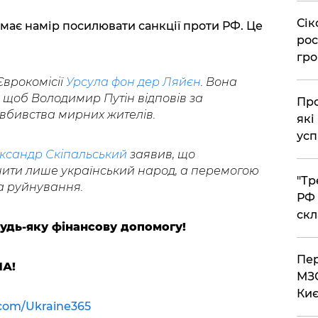
​Сі
має намір посилювати санкції проти РФ. Це
рос
гро
 Єврокомісії
Урсула фон дер Ляйєн
. Вона
, щоб Володимир Путін відповів за
​Пр
 вбивства мирних жителів.
які
усп
ксандр Скіпальський
заявив, що
ити лише український народ, а перемогою
​"Т
та руйнування.
РФ 
скл
будь-яку фінансову допомогу!
​Пе
ЛА!
МЗС
Киє
.com/Ukraine365