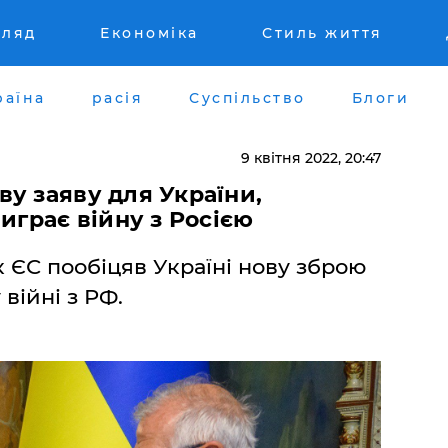
гляд
Економіка
Стиль життя
раїна
расія
Суспільство
Блоги
9 квітня 2022, 20:47
у заяву для України,
играє війну з Росією
ЄС пообіцяв Україні нову зброю
війні з РФ.