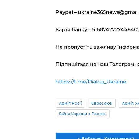
Paypal –
ukraine365news@gmail
Карта банку – 5168742727446407
Не пропустіть важливу інформа
Підпишіться на наш Телеграм-
https://t.me/Dialog_Ukraine
Армія Росії
Євросоюз
Армія Ук
Війна України з Росією