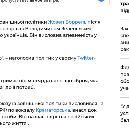
пропустить главное завтра.
тра
під
овнішньої політики
Жозеп Боррель
після
​За
ереговорів із Володимиром Зеленським
ю українців. Він висловив впевненість у
спе
зни
рак
", – наголосив політик у своєму
Twitter-
​Фе
пов
тримає пів мільярда євро, що зброя, яка
обо
" до її потреб.
уча
зу із зовнішньої політики висловився і з
​"У
 РФ по вокзалу
Краматорська
, внаслідок
усп
особи. Він назвав звірства російських
бал
кого життя".