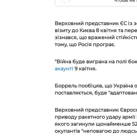
чтобы не 
Верховний представник ЄС із з
візиту до Києва 8 квітня та п
зізнався, що вражений стійкіст
тому, що Росія програє.
"Війна буде виграна на полі бою
акаунті
9 квітня.
Боррель пообіцяв, що Україна о
поставляється, буде "адаптована
Верховний представник Євросою
приводу ракетного удару армії
якого загинули щонайменше 52 
окупантів "неповагою до людсь