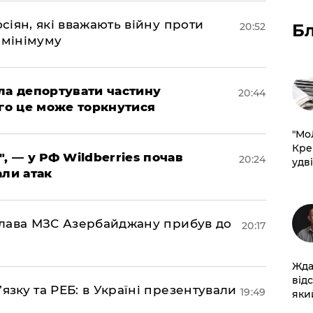
осіян, які вважають війну проти
Б
20:52
 мінімуму
яла депортувати частину
20:44
ого це може торкнутися
​"М
Кре
", — у РФ Wildberries почав
20:24
удві
али атак
: глава МЗС Азербайджану прибув до
20:17
Жда
від
’язку та РЕБ: в Україні презентували
19:49
який