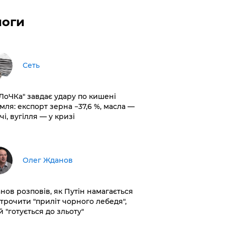
логи
Сеть
оЛоЧКа" завдає удару по кишені
мля: експорт зерна −37,6 %, масла —
чі, вугілля — у кризі
Олег Жданов
нов розповів, як Путін намагається
строчити "приліт чорного лебедя",
 "готується до зльоту"