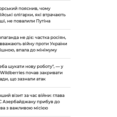
корський пояснив, чому
ійські олігархи, які втрачають
ші, не повалили Путіна
опаганда не діє: частка росіян,
 вважають війну проти України
ішною, впала до мінімуму
реба шукати нову роботу", — у
Wildberries почав закривати
ади, що зазнали атак
рший візит за час війни: глава
 Азербайджану прибув до
ва з важливою місією