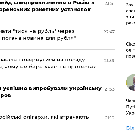
 рейд спецпризначення в Росію з
23:31
​За
орейських ракетних установок
спе
зни
рак
ати "тиск на рубль" через
22:47
е погана новина для рубля"
​Сі
оліг
пов
шансів повернутися на посаду
21:59
, чому не бере участі в протестах
ми успішно випробували українську
21:53
оров
​Ча
Пут
Укр
сійські олігархи, які втрачають
21:19
Бі