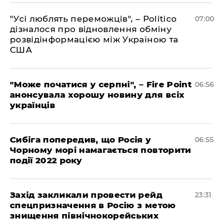
"Усі люблять переможців", – Politico
07:00
дізналося про відновлення обміну
розвідінформацією між Україною та
США
"Може початися у серпні", – Fire Point
06:56
анонсувала хорошу новину для всіх
українців
Сибіга попередив, що Росія у
06:55
Чорному морі намагається повторити
події 2022 року
​Захід закликали провести рейд
23:31
спецпризначення в Росію з метою
знищення північнокорейських