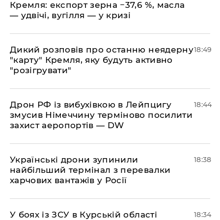
Кремля: експорт зерна −37,6 %, масла
— удвічі, вугілля — у кризі
​Дикий розповів про останню неядерну
18:49
"карту" Кремля, яку будуть активно
"розігрувати"
​Дрон РФ із вибухівкою в Лейпцигу
18:44
змусив Німеччину терміново посилити
захист аеропортів — DW
​Українські дрони зупинили
18:38
найбільший термінал з перевалки
харчових вантажів у Росії
​У боях із ЗСУ в Курській області
18:34