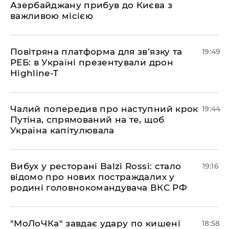
Азербайджану прибув до Києва з
важливою місією
​Повітряна платформа для зв’язку та
19:49
РЕБ: в Україні презентували дрон
Highline-T
​Чалий попередив про наступний крок
19:44
Путіна, спрямований на те, щоб
Україна капітулювала
​Вибух у ресторані Balzi Rossi: стало
19:16
відомо про нових постраждалих у
родині головнокомандувача ВКС РФ
​"МоЛоЧКа" завдає удару по кишені
18:58