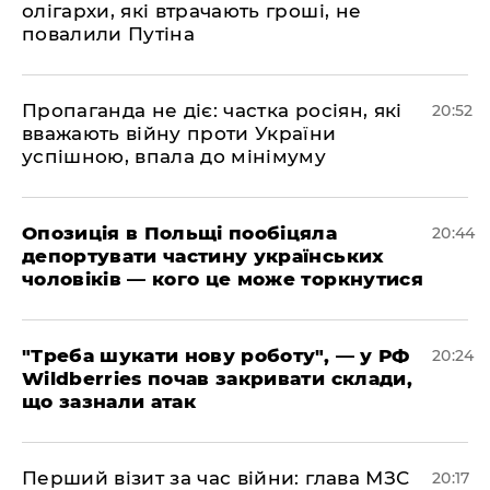
олігархи, які втрачають гроші, не
повалили Путіна
​Пропаганда не діє: частка росіян, які
20:52
вважають війну проти України
успішною, впала до мінімуму
​Опозиція в Польщі пообіцяла
20:44
депортувати частину українських
чоловіків — кого це може торкнутися
​"Треба шукати нову роботу", — у РФ
20:24
Wildberries почав закривати склади,
що зазнали атак
​Перший візит за час війни: глава МЗС
20:17