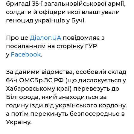
бригаді 35-ї загальновійськової армії,
солдати й офіцери якої влаштували
геноцид українців у Бучі.
Про це
Діалог.UA
повідомляє з
посиланням на сторінку ГУР
у
Facebook
.
За даними відомства, особовий склад
64-ї ОМСБр ЗС РФ (що дислокується у
Хабаровському краї) перевезуть до
Білгорода, який знаходиться за
годину їзди від українського кордону,
а потім перекинуть безпосередньо в
Україну.