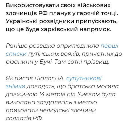
Використовувати своїх військових
злочинців РФ планує у гарячій точці.
Українські розвідники припускають,
що це буде харківський напрямок.
Раніше розвідка оприлюднила
перші
списки
путінських вояків, причетних до
різанини у Бучі. Там сотні прізвищ.
Як писав Діалог.UA,
супутникові
знімки
доводять, що братська могила
довжиною 14 метрів під Києвом була
викопана заздалегідь з метою
приховати нелюдські злочини
солдатів РФ.