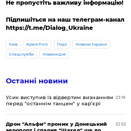
Не пропустіть важливу інформацію!
Підпишіться на наш телеграм-канал
https://t.me/Dialog_Ukraine
Київ
Армія Росії
Події
Новини України
Спецслужби
Новини дня
Останні новини
​Усик виступив із відвертим визнанням
23:19
перед "останнім танцем" у кар'єрі
​Дрон "Альфи" проник у Донецький
22:52
аеропорт і спалив "Шахед" ще до