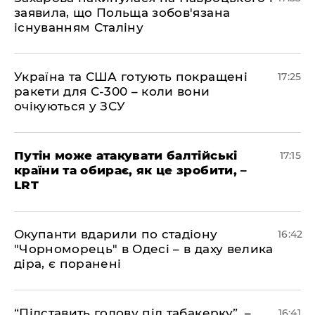
заявила, що Польща зобов'язана
існуванням Сталіну
​Україна та США готують покращені
17:25
ракети для С-300 – коли вони
очікуються у ЗСУ
​Путін може атакувати балтійські
17:15
країни та обирає, як це зробити, –
LRT
​Окупанти вдарили по стадіону
16:42
"Чорноморець" в Одесі – в даху велика
діра, є поранені
​“Підставить голову під табакерку”, –
16:41