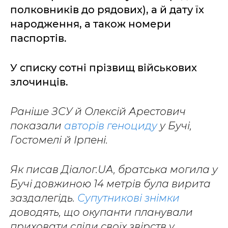
полковників до рядових), а й дату їх
народження, а також номери
паспортів.
У списку сотні прізвищ військових
злочинців.
Раніше ЗСУ й Олексій Арестович
показали
авторів геноциду
у Бучі,
Гостомелі й Ірпені.
Як писав Діалог.UA, братська могила у
Бучі довжиною 14 метрів була вирита
заздалегідь.
Супутникові знімки
доводять, що окупанти планували
приховати сліди своїх звірств у