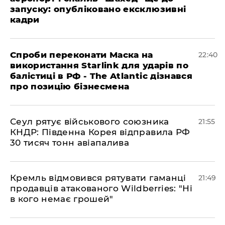
запуску: опубліковано ексклюзивні
кадри
​Спроби переконати Маска на
22:40
використання Starlink для ударів по
балістиці в РФ - The Atlantic дізнався
про позицію бізнесмена
​Сеул рятує військового союзника
21:55
КНДР: Південна Корея відправила РФ
30 тисяч тонн авіапалива
​Кремль відмовився рятувати гаманці
21:49
продавців атакованого Wildberries: "Ні
в кого немає грошей"