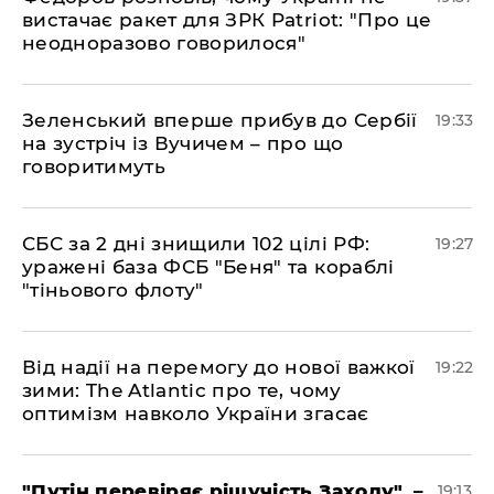
вистачає ракет для ЗРК Patriot: "Про це
неодноразово говорилося"
​Зеленський вперше прибув до Сербії
19:33
на зустріч із Вучичем – про що
говоритимуть
​СБС за 2 дні знищили 102 цілі РФ:
19:27
уражені база ФСБ "Беня" та кораблі
"тіньового флоту"
​Від надії на перемогу до нової важкої
19:22
зими: The Atlantic про те, чому
оптимізм навколо України згасає
​"Путін перевіряє рішучість Заходу", –
19:13