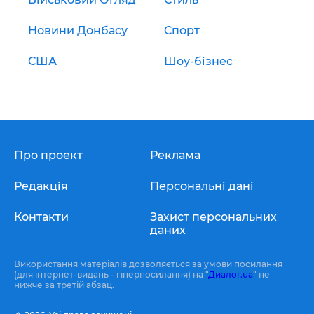
Новини Донбасу
Спорт
США
Шоу-бізнес
Про проект
Реклама
Редакція
Персональні дані
Контакти
Захист персональних
даних
Використання матеріалів дозволяється за умови посилання
(для інтернет-видань - гіперпосилання) на "
Диалог.ua
" не
нижче за третій абзац.