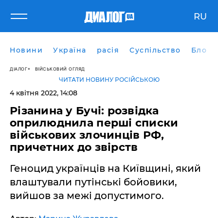
RU
Новини
Україна
расія
Суспільство
Блоги
ДІАЛОГ
ВІЙСЬКОВИЙ ОГЛЯД
ЧИТАТИ НОВИНУ РОСІЙСЬКОЮ
4 квітня 2022, 14:08
Різанина у Бучі: розвідка
оприлюднила перші списки
військових злочинців РФ,
причетних до звірств
Геноцид українців на Київщині, який
влаштували путінські бойовики,
вийшов за межі допустимого.