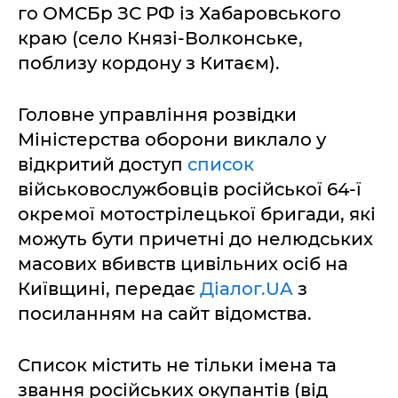
го ОМСБр ЗС РФ із Хабаровського
краю (село Князі-Волконське,
поблизу кордону з Китаєм).
Головне управління розвідки
Міністерства оборони виклало у
відкритий доступ
список
військовослужбовців російської 64-ї
окремої мотострілецької бригади, які
можуть бути причетні до нелюдських
масових вбивств цивільних осіб на
Київщині, передає
Діалог.UA
з
посиланням на сайт відомства.
Список містить не тільки імена та
звання російських окупантів (від