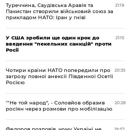
​Туреччина, Саудівська Аравія та
21:19
Пакистан створили військовий союз за
прикладом НАТО: Іран у гніві
​У США зробили ще один крок до
21:15
введення "пекельних санкцій" проти
Росії
​Чотири країни НАТО попередили про
20:35
загрозу повної анексії Південної Осетії
Росією
​'"Не той народ", - Соловйов образив
20:28
росіян через розмови про мобілізацію
​Федоров розповів, чому Україні не
19:57