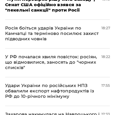
Сенат США офіційно взявся за
"пекельні санкції" проти Росії
​Росія боїться ударів України по
18:27
Камчатці та терміново посилює захист
підводних човнів
​У РФ почалася хвиля повісток: росіян,
18:22
що відмовилися, заносять до "чорних
списків"
​Удари України по російських НПЗ
17:55
обвалили експорт нафтопродуктів із
РФ до 10-річного мінімуму
​Захарова накинулася на Навроцького і
17:33