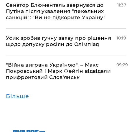
Сенатор Блюменталь звернувся до
11:37
Путіна після ухвалення "пекельних
санкцій": "Ви не підкорите Україну"
Усик зробив гучну заяву про рішення
10:19
щодо допуску росіян до Олімпіад
"Війна виграна Україною", – Макс
09:29
Покровський і Марк Фейгін відвідали
прифронтовий Слов'янськ
Більше