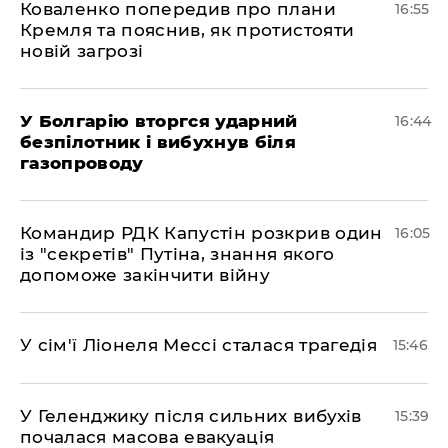
Коваленко попередив про плани
16:55
Кремля та пояснив, як протистояти
новій загрозі
У Болгарію вторгся ударний
16:44
безпілотник і вибухнув біля
газопроводу
Командир РДК Капустін розкрив один
16:05
із "секретів" Путіна, знання якого
допоможе закінчити війну
У сім'ї Ліонеля Мессі сталася трагедія
15:46
У Геленджику після сильних вибухів
15:39
почалася масова евакуація