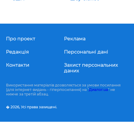
Про проект
Реклама
Редакція
Персональні дані
Контакти
Захист персональних
даних
Використання матеріалів дозволяється за умови посилання
(для інтернет-видань - гіперпосилання) на "
Диалог.ua
" не
нижче за третій абзац.
� 2026,
Усі права захищені.