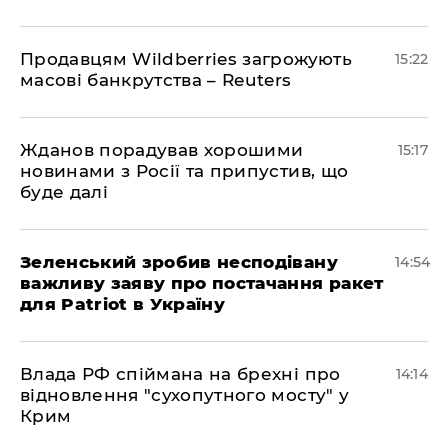
Продавцям Wildberries загрожують
15:22
масові банкрутства – Reuters
Жданов порадував хорошими
15:17
новинами з Росії та припустив, що
буде далі
Зеленський зробив несподівану
14:54
важливу заяву про постачання ракет
для Patriot в Україну
Влада РФ спіймана на брехні про
14:14
відновлення "сухопутного мосту" у
Крим