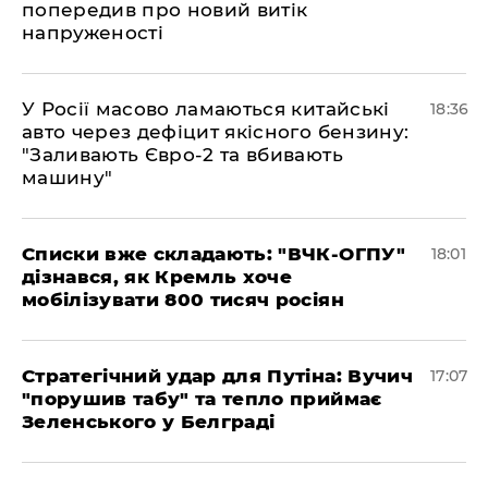
попередив про новий витік
напруженості
У Росії масово ламаються китайські
18:36
авто через дефіцит якісного бензину:
"Заливають Євро-2 та вбивають
машину"
Списки вже складають: "ВЧК-ОГПУ"
18:01
дізнався, як Кремль хоче
мобілізувати 800 тисяч росіян
Стратегічний удар для Путіна: Вучич
17:07
"порушив табу" та тепло приймає
Зеленського у Белграді