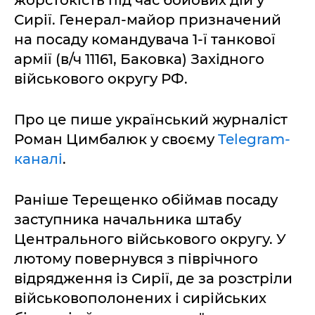
жорстокість під час бойових дій у
Сирії. Генерал-майор призначений
на посаду командувача 1-ї танкової
армії (в/ч 11161, Баковка) Західного
військового округу РФ.
Про це пише український журналіст
Роман Цимбалюк у своєму
Telegram-
каналі
.
Раніше Терещенко обіймав посаду
заступника начальника штабу
Центрального військового округу. У
лютому повернувся з піврічного
відрядження із Сирії, де за розстріли
військовополонених і сирійських