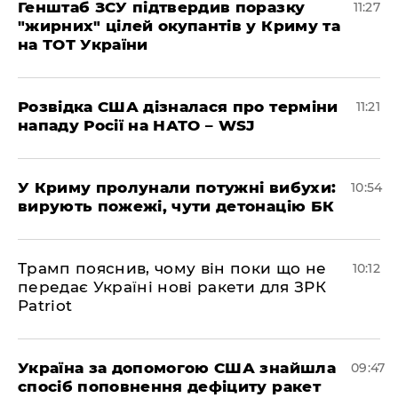
Генштаб ЗСУ підтвердив поразку
11:27
"жирних" цілей окупантів у Криму та
на ТОТ України
Розвідка США дізналася про терміни
11:21
нападу Росії на НАТО – WSJ
У Криму пролунали потужні вибухи:
10:54
вирують пожежі, чути детонацію БК
Трамп пояснив, чому він поки що не
10:12
передає Україні нові ракети для ЗРК
Patriot
Україна за допомогою США знайшла
09:47
спосіб поповнення дефіциту ракет