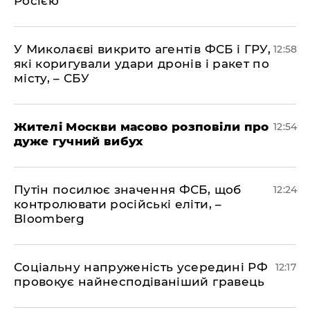
Росією
У Миколаєві викрито агентів ФСБ і ГРУ,
12:58
які коригували удари дронів і ракет по
місту, – СБУ
Жителі Москви масово розповіли про
12:54
дуже гучний вибух
Путін посилює значення ФСБ, щоб
12:24
контролювати російські еліти, –
Bloomberg
Соціальну напруженість усередині РФ
12:17
провокує найнесподіваніший гравець