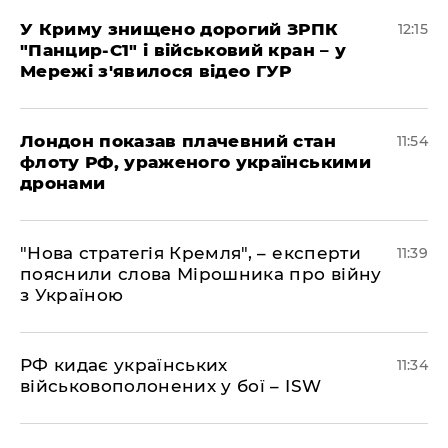
У Криму знищено дорогий ЗРПК
12:15
"Панцир-С1" і військовий кран – у
Мережі з'явилося відео ГУР
Лондон показав плачевний стан
11:54
флоту РФ, ураженого українськими
дронами
"Нова стратегія Кремля", – експерти
11:39
пояснили слова Мірошника про війну
з Україною
РФ кидає українських
11:34
військовополонених у бої – ISW