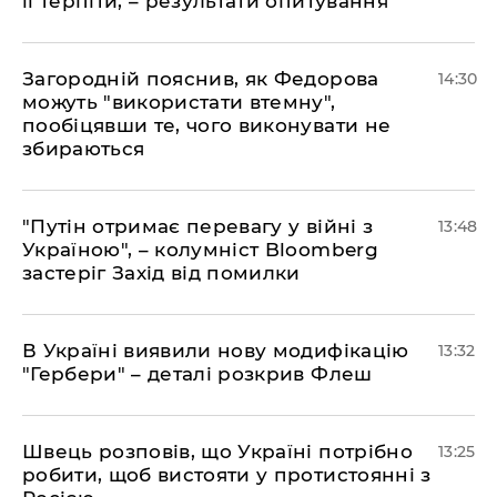
її терпіти, – результати опитування
Загородній пояснив, як Федорова
14:30
можуть "використати втемну",
пообіцявши те, чого виконувати не
збираються
"Путін отримає перевагу у війні з
13:48
Україною", – колумніст Bloomberg
застеріг Захід від помилки
В Україні виявили нову модифікацію
13:32
"Гербери" – деталі розкрив Флеш
Швець розповів, що Україні потрібно
13:25
робити, щоб вистояти у протистоянні з