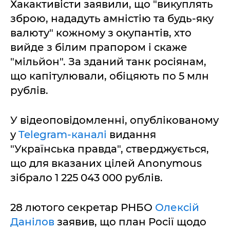
Хакактивісти заявили, що "викуплять
зброю, нададуть амністію та будь-яку
валюту" кожному з окупантів, хто
вийде з білим прапором і скаже
"мільйон". За зданий танк росіянам,
що капітулювали, обіцяють по 5 млн
рублів.
У відеоповідомленні, опублікованому
у
Telegram-каналі
видання
"Українська правда", стверджується,
що для вказаних цілей Anonymous
зібрало 1 225 043 000 рублів.
28 лютого секретар РНБО
Олексій
Данілов
заявив, що план Росії щодо