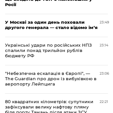
Росії
​У Москві за один день поховали
23:49
другого генерала — стало відомо ім’я
​Українські удари по російських НПЗ
23:14
спалили понад трильйон рублів
бюджету РФ
​"Небезпечна ескалація в Європі", —
23:06
The Guardian про дрон із вибухівкою в
аеропорту Лейпцига
​80 квадратних кілометрів: супутники
22:21
зафіксували велику нафтову пляму
біля порту Тамань після атаки ЗСУ