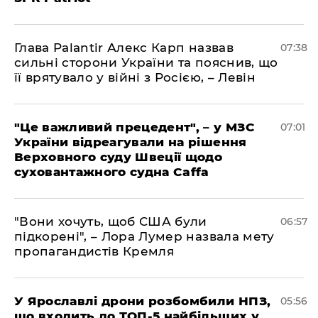
Глава Palantir Алекс Карп назвав
07:38
сильні сторони України та пояснив, що
її врятувало у війні з Росією, – Левін
"Це важливий прецедент", – у МЗС
07:01
України відреагували на рішення
Верховного суду Швеції щодо
суховантажного судна Caffa
"Вони хочуть, щоб США були
06:57
підкорені", – Лора Лумер назвала мету
пропагандистів Кремля
У Ярославлі дрони розбомбили НПЗ,
05:56
що входить до ТОП-5 найбільших у