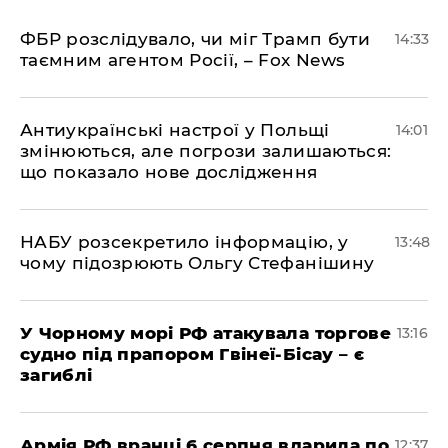
ФБР розслідувало, чи міг Трамп бути
14:33
таємним агентом Росії, – Fox News
Антиукраїнські настрої у Польщі
14:01
змінюються, але погрози залишаються:
що показало нове дослідження
НАБУ розсекретило інформацію, у
13:48
чому підозрюють Ольгу Стефанішину
У Чорному морі РФ атакувала торгове
13:16
судно під прапором Гвінеї-Бісау – є
загиблі
Армія РФ вранці 6 серпня вдарила по
12:37