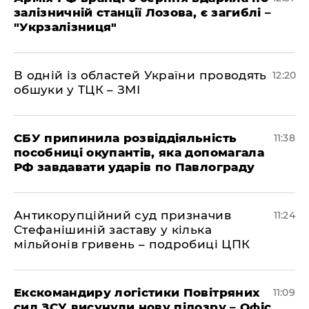
залізничній станції Лозова, є загиблі –
"Укрзалізниця"
В одній із областей України проводять
12:20
обшуки у ТЦК – ЗМІ
СБУ припинила розвіддіяльність
11:38
пособниці окупантів, яка допомагала
РФ завдавати ударів по Павлограду
Антикорупційний суд призначив
11:24
Стефанішиній заставу у кілька
мільйонів гривень – подробиці ЦПК
Екскомандиру логістики Повітряних
11:09
сил ЗСУ висунули нову підозру – Офіс