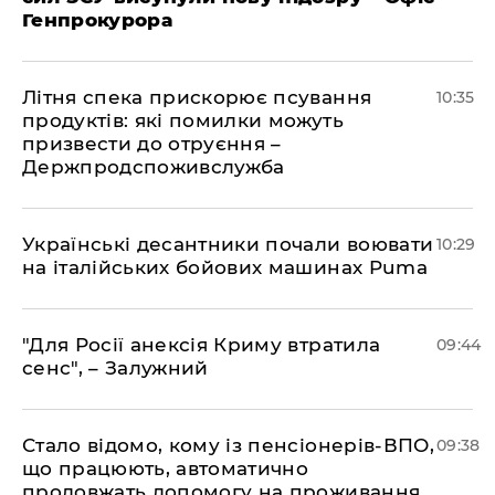
Генпрокурора
Літня спека прискорює псування
10:35
продуктів: які помилки можуть
призвести до отруєння –
Держпродспоживслужба
Українські десантники почали воювати
10:29
на італійських бойових машинах Puma
"Для Росії анексія Криму втратила
09:44
сенс", – Залужний
Стало відомо, кому із пенсіонерів-ВПО,
09:38
що працюють, автоматично
продовжать допомогу на проживання,