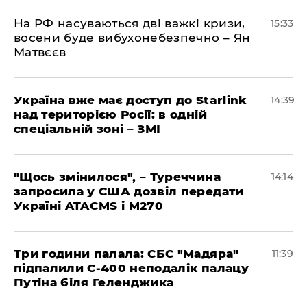
На РФ насуваються дві важкі кризи,
15:33
восени буде вибухонебезпечно – Ян
Матвєєв
Україна вже має доступ до Starlink
14:39
над територією Росії: в одній
спеціальній зоні – ЗМІ
"Щось змінилося", – Туреччина
14:14
запросила у США дозвіл передати
Україні ATACMS і M270
Три години палала: СБС "Мадяра"
11:39
підпалили С-400 неподалік палацу
Путіна біля Геленджика