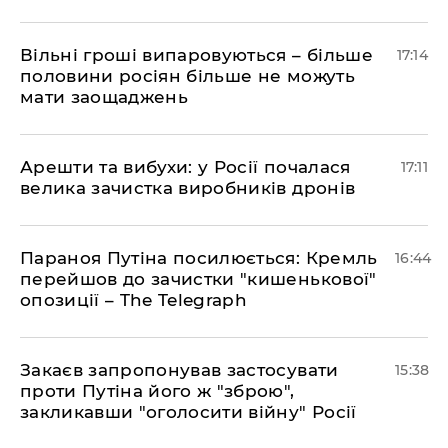
Вільні гроші випаровуються – більше
17:14
половини росіян більше не можуть
мати заощаджень
Арешти та вибухи: у Росії почалася
17:11
велика зачистка виробників дронів
Параноя Путіна посилюється: Кремль
16:44
перейшов до зачистки "кишенькової"
опозиції – The Telegraph
Закаєв запропонував застосувати
15:38
проти Путіна його ж "зброю",
закликавши "оголосити війну" Росії