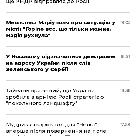
ще КНДР відправляє до Росії
Мешканка Маріуполя про ситуацію у
19:03
місті: "Горіло все, що тільки можна.
Надія рухнула"
У Косовому відзначилися демаршем
18:51
на адресу України після слів
Зеленського у Сербії
Тайвань вражений, що Україна
18:36
зробила з армією Росії стратегією
"пекельного ландшафту"
Мудрик створив гол для "Челсі"
17:59
вперше після повернення на поле: