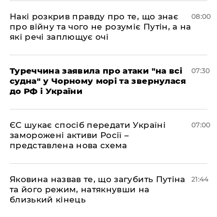
Накі розкрив правду про те, що знає
08:00
про війну та чого не розуміє Путін, а на
які речі заплющує очі
Туреччина заявила про атаки "на всі
07:30
судна" у Чорному морі та звернулася
до РФ і України
ЄС шукає спосіб передати Україні
07:00
заморожені активи Росії –
представлена ​​нова схема
Яковина назвав те, що загубить Путіна
21:44
та його режим, натякнувши на
близький кінець