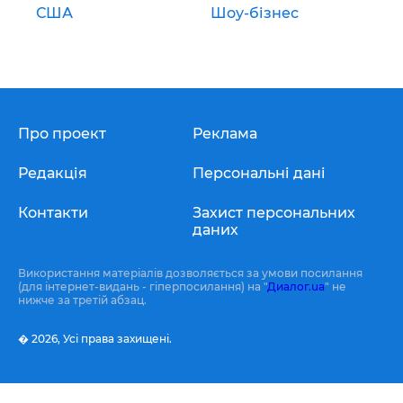
США
Шоу-бізнес
Про проект
Реклама
Редакція
Персональні дані
Контакти
Захист персональних
даних
Використання матеріалів дозволяється за умови посилання
(для інтернет-видань - гіперпосилання) на "
Диалог.ua
" не
нижче за третій абзац.
� 2026,
Усі права захищені.