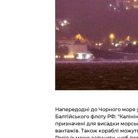
Напередодні до Чорного моря у
Балтійського флоту РФ: "Калінінг
призначені для висадки морсь
вантажів. Також кораблі можут
Росія їх може залучити, щоб п