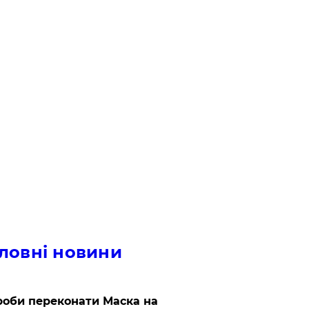
ловні новини
роби переконати Маска на