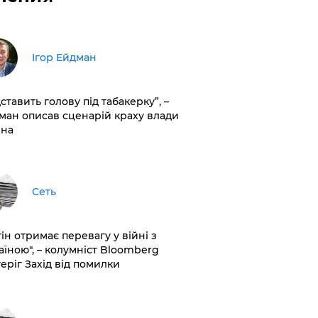
Ігор Ейдман
дставить голову під табакерку”, –
ман описав сценарій краху влади
іна
Сеть
ін отримає перевагу у війні з
аїною", – колумніст Bloomberg
теріг Захід від помилки