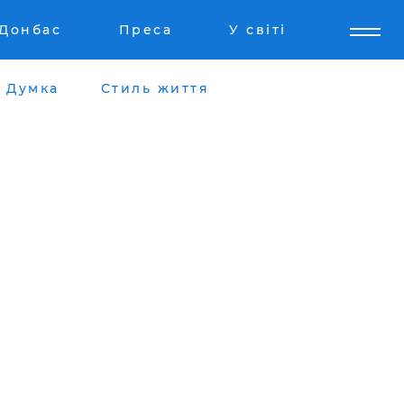
Донбас
Преса
У світі
Думка
Стиль життя