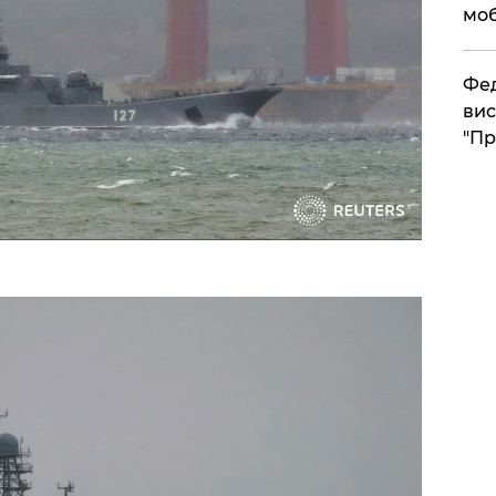
моб
​Фе
вис
"Пр