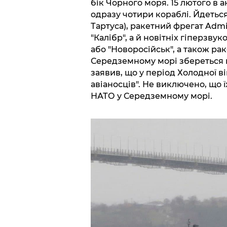
бік Чорного моря. 15 лютого в
одразу чотири кораблі. Йдеться 
Тартуса), ракетний фрегат Admir
"Калібр", а й новітніх гіперзву
або "Новоросійськ", а також ра
Середземному морі збереться 
заявив, що у період Холодної в
авіаносців". Не виключено, що 
НАТО у Середземному морі.