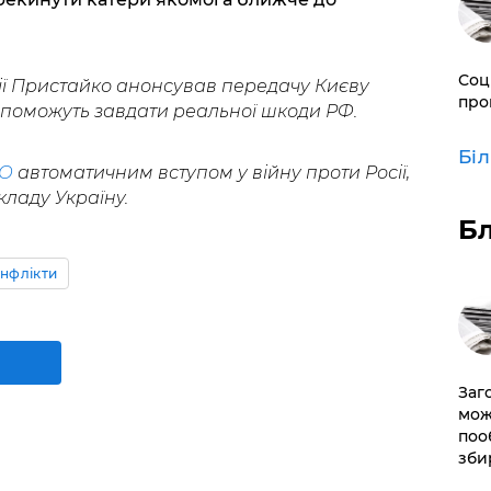
Соц
ії Пристайко анонсував передачу Києву
про
допоможуть завдати реальної шкоди РФ.
Бі
ТО
автоматичним вступом у війну проти Росії,
ладу Україну.
Б
нфлікти
Заг
мож
поо
зби