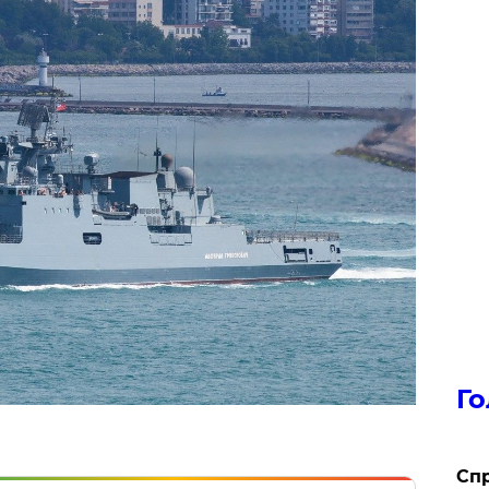
Го
​Сп