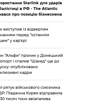
ористання Starlink для ударів
балістиці в РФ - The Atlantic
нався про позицію бізнесмена
ик виступив із відвертим
нанням перед "останнім
цем" у кар'єрі
он "Альфи" проник у Донецький
опорт і спалив "Шахед" ще до
уску: опубліковано
клюзивні кадри
ул рятує військового союзника
Р: Південна Корея відправила
30 тисяч тонн авіапалива