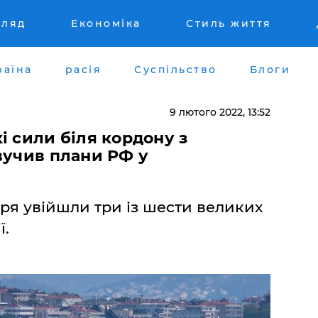
гляд
Економіка
Стиль життя
раїна
расія
Суспільство
Блоги
9 лютого 2022, 13:52
і сили біля кордону з
вучив плани РФ у
оря увійшли три із шести великих
ї.