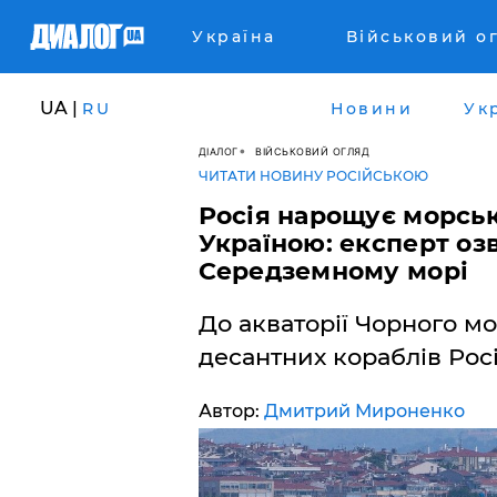
Україна
Військовий о
UA |
RU
Новини
Ук
ДІАЛОГ
ВІЙСЬКОВИЙ ОГЛЯД
ЧИТАТИ НОВИНУ РОСІЙСЬКОЮ
Росія нарощує морськ
Україною: експерт оз
Середземному морі
До акваторії Чорного м
десантних кораблів Росі
Автор:
Дмитрий Мироненко