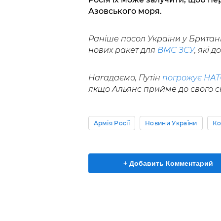
Азовського моря.
Раніше посол України у Британ
нових ракет для
ВМС ЗСУ
, які 
Нагадаємо, Путін
погрожує НА
якщо Альянс прийме до свого ск
Армія Росії
Новини України
Ко
+ Добавить Комментарий