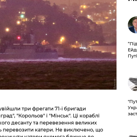
​“Пі
Ейд
Пут
"Пут
Укр
війшли три фрегати 71-ї бригади
зас
рад", "Корольов" і "Мінськ". Ці кораблі
кого десанту та перевезення великих
ь перевозити катери. Не виключено, що
ерекинути катери якомога ближче до