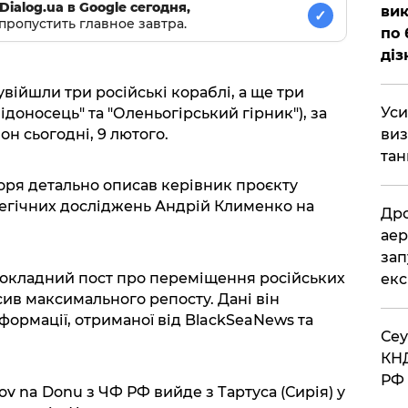
Dialog.ua в Google сегодня,
вик
✓
пропустить главное завтра.
по 
діз
війшли три російські кораблі, а ще три
​Ус
ідоносець" та "Оленьогірський гірник"), за
виз
он сьогодні, 9 лютого.
тан
моря детально описав керівник проєкту
тегічних досліджень Андрій Клименко на
​Др
аер
зап
докладний пост про переміщення російських
екс
сив максимального репосту. Дані він
формації, отриманої від BlackSeaNews та
​Се
КНД
РФ 
ov na Donu з ЧФ РФ вийде з Тартуса (Сирія) у