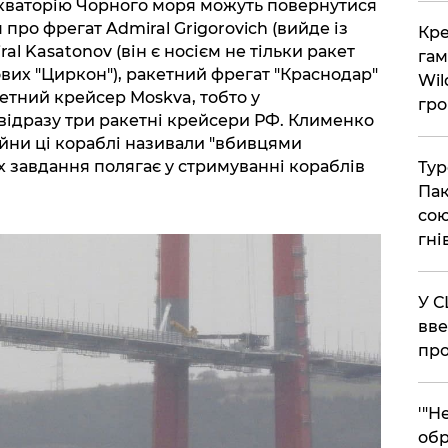
 акваторію Чорного моря можуть повернутися
про фрегат Admiral Grigorovich (вийде із
​Кр
al Kasatonov (він є носієм не тільки ракет
гам
кових "Циркон"), ракетний фрегат "Краснодар"
Wil
кетний крейсер Moskva, тобто у
гро
відразу три ракетні крейсери РФ. Клименко
ійни ці кораблі називали "вбивцями
їх завдання полягає у стримуванні кораблів
​Ту
Пак
сою
гні
​У 
вве
про
​'"
обр