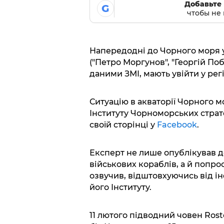
Добавьте 
G
чтобы не 
Напередодні до Чорного моря у
("Петро Моргунов", "Георгій Поб
даними ЗМІ, мають увійти у регі
Ситуацію в акваторії Чорного 
Інституту Чорноморських стра
своїй сторінці у
Facebook
.
Експерт не лише опублікував 
військових кораблів, а й попро
озвучив, відштовхуючись від ін
його Інституту.
11 лютого підводний човен Rost