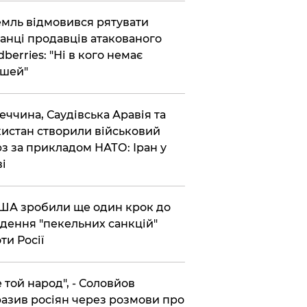
емль відмовився рятувати
анці продавців атакованого
dberries: "Ні в кого немає
шей"
реччина, Саудівська Аравія та
истан створили військовий
з за прикладом НАТО: Іран у
ві
США зробили ще один крок до
дення "пекельних санкцій"
ти Росії
Не той народ", - Соловйов
азив росіян через розмови про