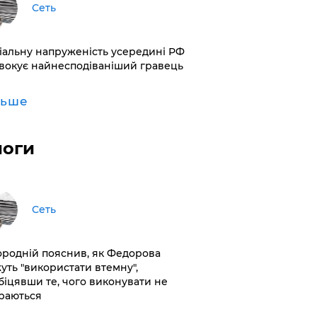
Сеть
іальну напруженість усередині РФ
вокує найнесподіваніший гравець
льше
логи
Сеть
ородній пояснив, як Федорова
уть "використати втемну",
біцявши те, чого виконувати не
раються