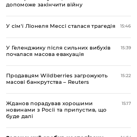
допоможе закінчити війну
У сім'ї Ліонеля Мессі сталася трагедія
15:46
У Геленджику після сильних вибухів
15:39
почалася масова евакуація
Продавцям Wildberries загрожують
15:22
масові банкрутства – Reuters
Жданов порадував хорошими
15:17
новинами з Росії та припустив, що
буде далі