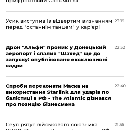
прифронтовий Слов'янськ
​Усик виступив із відвертим визнанням
23:19
перед "останнім танцем" у кар'єрі
​Дрон "Альфи" проник у Донецький
22:52
аеропорт і спалив "Шахед" ще до
запуску: опубліковано ексклюзивні
кадри
​Спроби переконати Маска на
22:40
використання Starlink для ударів по
балістиці в РФ - The Atlantic дізнався
про позицію бізнесмена
​Сеул рятує військового союзника
21:55