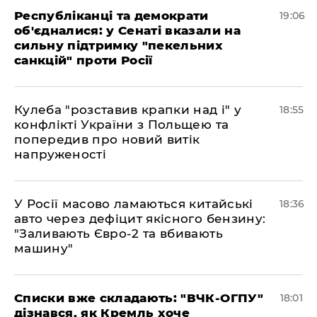
Республіканці та демократи
19:06
об'єдналися: у Сенаті вказали на
сильну підтримку "пекельних
санкцій" проти Росії
Кулеба "розставив крапки над і" у
18:55
конфлікті України з Польщею та
попередив про новий витік
напруженості
У Росії масово ламаються китайські
18:36
авто через дефіцит якісного бензину:
"Заливають Євро-2 та вбивають
машину"
Списки вже складають: "ВЧК-ОГПУ"
18:01
дізнався, як Кремль хоче