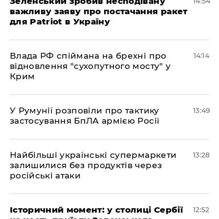
Зеленський зробив несподівану
14:54
важливу заяву про постачання ракет
для Patriot в Україну
Влада РФ спіймана на брехні про
14:14
відновлення "сухопутного мосту" у
Крим
У Румунії розповіли про тактику
13:49
застосування БпЛА армією Росії
Найбільші українські супермаркети
13:28
залишилися без продуктів через
російські атаки
Історичний момент: у столиці Сербії
12:52