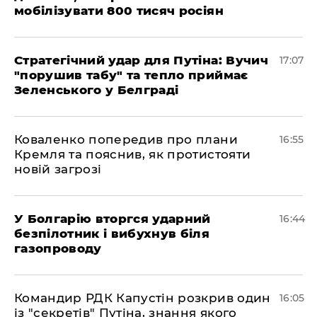
мобілізувати 800 тисяч росіян
Стратегічний удар для Путіна: Вучич
17:07
"порушив табу" та тепло приймає
Зеленського у Белграді
Коваленко попередив про плани
16:55
Кремля та пояснив, як протистояти
новій загрозі
У Болгарію вторгся ударний
16:44
безпілотник і вибухнув біля
газопроводу
Командир РДК Капустін розкрив один
16:05
із "секретів" Путіна, знання якого