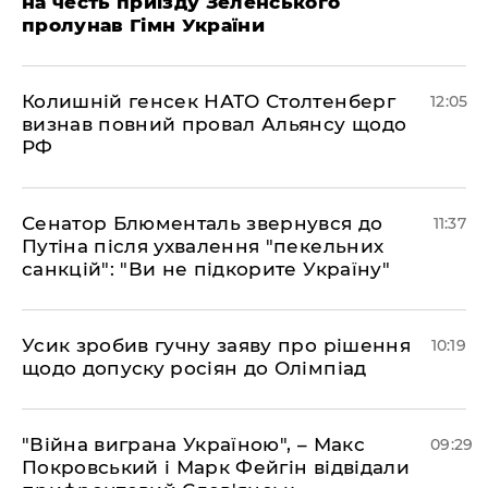
на честь приїзду Зеленського
пролунав Гімн України
Колишній генсек НАТО Столтенберг
12:05
визнав повний провал Альянсу щодо
РФ
Сенатор Блюменталь звернувся до
11:37
Путіна після ухвалення "пекельних
санкцій": "Ви не підкорите Україну"
Усик зробив гучну заяву про рішення
10:19
щодо допуску росіян до Олімпіад
"Війна виграна Україною", – Макс
09:29
Покровський і Марк Фейгін відвідали