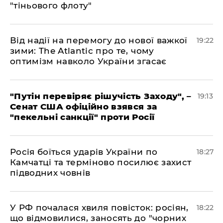
"тіньового флоту"
​Від надії на перемогу до нової важкої
19:22
зими: The Atlantic про те, чому
оптимізм навколо України згасає
​"Путін перевіряє рішучість Заходу", –
19:13
Сенат США офіційно взявся за
"пекельні санкції" проти Росії
​Росія боїться ударів України по
18:27
Камчатці та терміново посилює захист
підводних човнів
​У РФ почалася хвиля повісток: росіян,
18:22
що відмовилися, заносять до "чорних