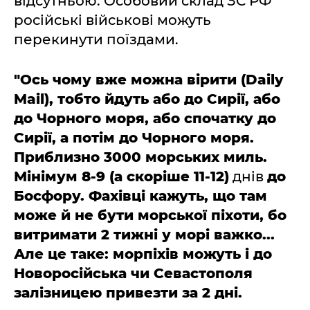
відсутньою. Особовий склад ЗС РФ
російські військові можуть
перекинути поїздами.
"Ось чому вже можна вірити (Daily
Mail), тобто йдуть або до Сирії, або
до Чорного моря, або спочатку до
Сирії, а потім до Чорного моря.
Приблизно 3000 морських миль.
Мінімум 8-9
(а скоріше 11-12)
днів
до
Босфору. Фахівці кажуть, що там
може й не бути морської піхоти, бо
витримати 2 тижні у морі важко...
Але це таке: морпіхів можуть і до
Новоросійська чи Севастополя
залізницею привезти за 2 дні.