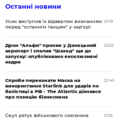
Останні новини
​Усик виступив із відвертим визнанням
23:19
перед "останнім танцем" у кар'єрі
​Дрон "Альфи" проник у Донецький
22:52
аеропорт і спалив "Шахед" ще до
запуску: опубліковано ексклюзивні
кадри
​Спроби переконати Маска на
22:40
використання Starlink для ударів по
балістиці в РФ - The Atlantic дізнався
про позицію бізнесмена
​Сеул рятує військового союзника
21:55