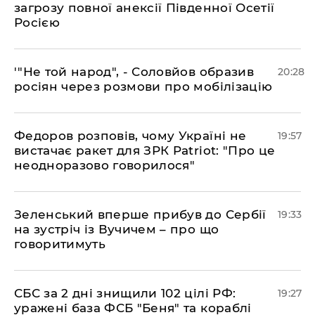
загрозу повної анексії Південної Осетії
Росією
​'"Не той народ", - Соловйов образив
20:28
росіян через розмови про мобілізацію
​Федоров розповів, чому Україні не
19:57
вистачає ракет для ЗРК Patriot: "Про це
неодноразово говорилося"
​Зеленський вперше прибув до Сербії
19:33
на зустріч із Вучичем – про що
говоритимуть
​СБС за 2 дні знищили 102 цілі РФ:
19:27
уражені база ФСБ "Беня" та кораблі