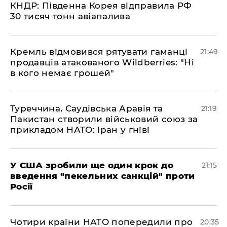
КНДР: Південна Корея відправила РФ
30 тисяч тонн авіапалива
​Кремль відмовився рятувати гаманці
21:49
продавців атакованого Wildberries: "Ні
в кого немає грошей"
​Туреччина, Саудівська Аравія та
21:19
Пакистан створили військовий союз за
прикладом НАТО: Іран у гніві
​У США зробили ще один крок до
21:15
введення "пекельних санкцій" проти
Росії
​Чотири країни НАТО попередили про
20:35