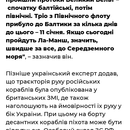
спочатку балтійські, потім
північні.
Тріо з Північного флоту
прибуло до Балтики за к
ілька днів
до цього
–
11 січня. Якщо сьогодні
пройдуть Ла-Манш, значить,
швидше за все, до Середземного
моря"
, – зазначив він.
Пізніше український експерт додав,
що траєкторія руху російських
кораблів була опублікована у
британських ЗМІ, де також
наголошують на ймовірності їх руху у
бік України. При цьому на борту
десантних кораблів піхота може бути