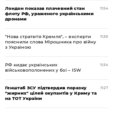
Лондон показав плачевний стан
11:54
флоту РФ, ураженого українськими
дронами
"Нова стратегія Кремля", – експерти
11:39
пояснили слова Мірошника про війну
з Україною
РФ кидає українських
11:34
військовополонених у бої – ISW
Генштаб ЗСУ підтвердив поразку
11:27
"жирних" цілей окупантів у Криму та
на ТОТ України