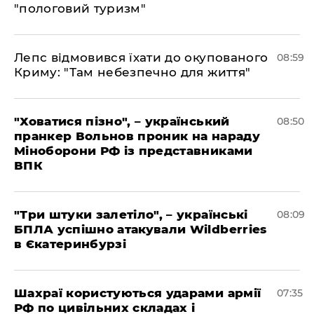
"пологовий туризм"
Лепс відмовився їхати до окупованого
08:59
Криму: "Там небезпечно для життя"
"Ховатися пізно", – український
08:50
пранкер Вольнов проник на нараду
Міноборони РФ із представниками
ВПК
"Три штуки залетіло", – українські
08:09
БПЛА успішно атакували Wildberries
в Єкатеринбурзі
Шахраї користуються ударами армії
07:35
РФ по цивільних складах і