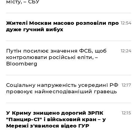
місту, – СБУ
Жителі Москви масово розповіли про
12:54
дуже гучний вибух
Путін посилює значення ФСБ, щоб
12:24
контролювати російські еліти, –
Bloomberg
Соціальну напруженість усередині РФ
12:17
провокує найнесподіваніший гравець
У Криму знищено дорогий ЗРПК
12:15
"Панцир-С1" і військовий кран – у
Мережі з'явилося відео ГУР