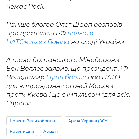
немає Росії.
Раніше блогер Олег Шарп розповів
про дратівливі РФ
польоти
НАТОвських Boeing
на сході України
А глава британського Міноборони
Бен Воллес заявив, що президент РФ
Володимир
Путін бреше
про НАТО
для виправдання агресії Москви
проти Києва і це є імпульсом "для всієї
Європи".
Новини Великобританії
Армія України (ЗСУ)
Новини дня
Авіація