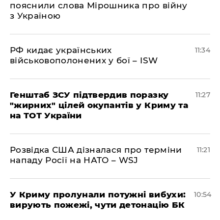
пояснили слова Мірошника про війну
з Україною
РФ кидає українських
11:34
військовополонених у бої – ISW
Генштаб ЗСУ підтвердив поразку
11:27
"жирних" цілей окупантів у Криму та
на ТОТ України
Розвідка США дізналася про терміни
11:21
нападу Росії на НАТО – WSJ
У Криму пролунали потужні вибухи:
10:54
вирують пожежі, чути детонацію БК