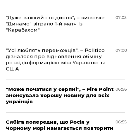
"Дуже важкий поєдинок", – київське
07:03
"Динамо" зіграло 1-й матч із
"Карабахом"
"Усі люблять переможців", – Politico
07:00
дізналося про відновлення обміну
розвідінформацією між Україною та
США
"Може початися у серпні", – Fire Point
06:56
анонсувала хорошу новину для всіх
українців
Сибіга попередив, що Росія у
06:55
Чорному морі намагається повторити