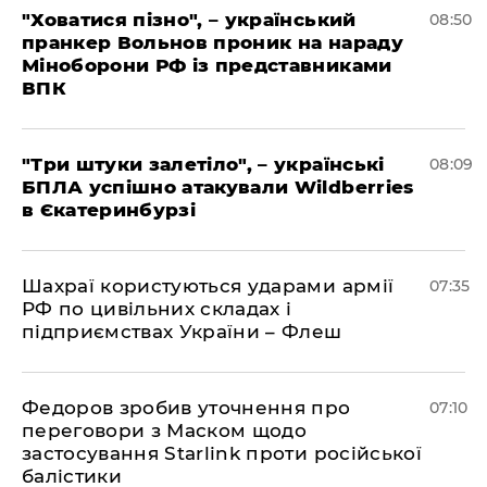
"Ховатися пізно", – український
08:50
пранкер Вольнов проник на нараду
Міноборони РФ із представниками
ВПК
"Три штуки залетіло", – українські
08:09
БПЛА успішно атакували Wildberries
в Єкатеринбурзі
Шахраї користуються ударами армії
07:35
РФ по цивільних складах і
підприємствах України – Флеш
Федоров зробив уточнення про
07:10
переговори з Маском щодо
застосування Starlink проти російської
балістики