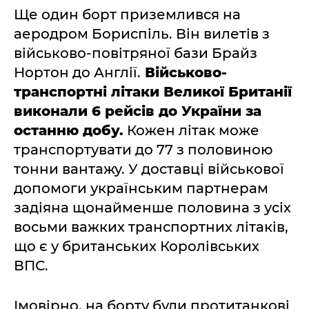
Ще один борт приземлився на
аеродром Бориспіль. Він вилетів з
військово-повітряної бази Брайз
Нортон до Англії.
Військово-
транспортні літаки Великої Британії
виконали 6 рейсів до України за
останню добу.
Кожен літак може
транспортувати до 77 з половиною
тонни вантажу. У доставці військової
допомоги українським партнерам
задіяна щонайменше половина з усіх
восьми важких транспортних літаків,
що є у британських Королівських
ВПС.
Імовірно, на борту були протитанкові