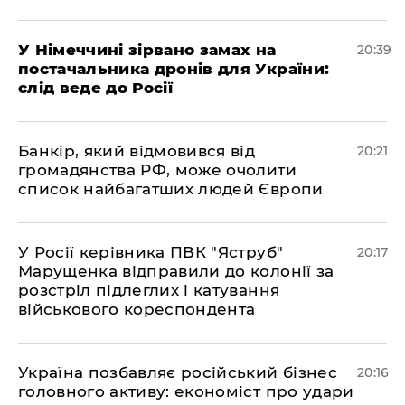
​У Німеччині зірвано замах на
20:39
постачальника дронів для України:
слід веде до Росії
​Банкір, який відмовився від
20:21
громадянства РФ, може очолити
список найбагатших людей Європи
​У Росії керівника ПВК "Яструб"
20:17
Марущенка відправили до колонії за
розстріл підлеглих і катування
військового кореспондента
​Україна позбавляє російський бізнес
20:16
головного активу: економіст про удари