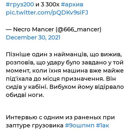
#груз200
и 3 300х
#архив
pic.twitter.com/pQDKv9siFJ
— Necro Mancer (@666_mancer)
December 30, 2021
Пізніше один з найманців, що вижив,
розповів, що удару було завдано у той
момент, коли їхня машина вже майже
під'їхала до місця призначення. Він
сидів у кабіні. Вибухом йому відірвало
обидві ноги.
Интервью с одним из раненых при
заптуре грузовика
#9ошпмп
#1ак