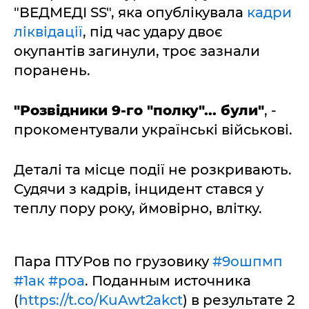
"ВЕДМЕДІ SS", яка опублікувала
кадри
ліквідації
, під час удару двоє
окупантів загинули, троє зазнали
поранень.
"Розвідники 9-го "полку"... були"
, -
прокоментували українські військові.
Деталі та місце події не розкривають.
Судячи з кадрів, інцидент стався у
теплу пору року, ймовірно, влітку.
Пара ПТУРов по грузовику
#9ошпмп
#1ак
#роа
. Поданным источника
(
https://t.co/KuAwt2akct
) в результате 2