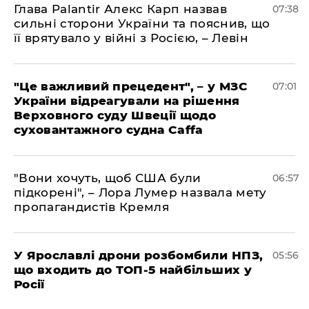
Глава Palantir Алекс Карп назвав
07:38
сильні сторони України та пояснив, що
її врятувало у війні з Росією, – Левін
"Це важливий прецедент", – у МЗС
07:01
України відреагували на рішення
Верховного суду Швеції щодо
суховантажного судна Caffa
"Вони хочуть, щоб США були
06:57
підкорені", – Лора Лумер назвала мету
пропагандистів Кремля
У Ярославлі дрони розбомбили НПЗ,
05:56
що входить до ТОП-5 найбільших у
Росії