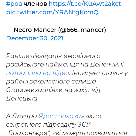
#роа
членов
https://t.co/KuAwt2akct
pic.twitter.com/YRANfgKcmQ
— Necro Mancer (@666_mancer)
December 30, 2021
Раніше ліквідація ймовірного
російського найманця на Донеччині
потрапила на відео
. Інцидент стався у
районі захопленого селища
Старомихайлівки на захід від
Донецька.
А Дмитро
Ярош показав
фото
секретного підрозділу ЗСУ
"Браконьєри", які можуть похвалитися