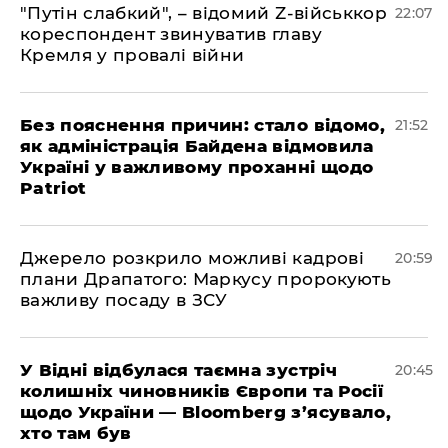
"Путін слабкий", – відомий Z-військкор
22:07
кореспондент звинуватив главу
Кремля у провалі війни
​Без пояснення причин: стало відомо,
21:52
як адміністрація Байдена відмовила
Україні у важливому проханні щодо
Patriot
​Джерело розкрило можливі кадрові
20:59
плани Драпатого: Маркусу пророкують
важливу посаду в ЗСУ
​У Відні відбулася таємна зустріч
20:45
колишніх чиновників Європи та Росії
щодо України — Bloomberg з’ясувало,
хто там був