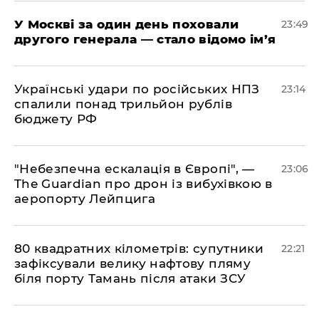
​У Москві за один день поховали
23:49
другого генерала — стало відомо ім’я
​Українські удари по російських НПЗ
23:14
спалили понад трильйон рублів
бюджету РФ
​"Небезпечна ескалація в Європі", —
23:06
The Guardian про дрон із вибухівкою в
аеропорту Лейпцига
​80 квадратних кілометрів: супутники
22:21
зафіксували велику нафтову пляму
біля порту Тамань після атаки ЗСУ