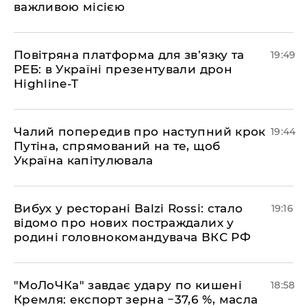
важливою місією
​Повітряна платформа для зв’язку та
19:49
РЕБ: в Україні презентували дрон
Highline-T
​Чалий попередив про наступний крок
19:44
Путіна, спрямований на те, щоб
Україна капітулювала
​Вибух у ресторані Balzi Rossi: стало
19:16
відомо про нових постраждалих у
родині головнокомандувача ВКС РФ
​"МоЛоЧКа" завдає удару по кишені
18:58
Кремля: експорт зерна −37,6 %, масла