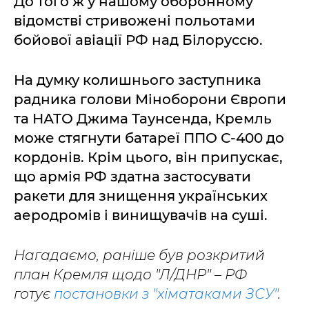
До того ж у нашому оборонному
відомстві стривожені польотами
бойової авіації РФ над Білоруссю.
На думку колишнього заступника
радника голови Міноборони Європи
та НАТО Джима Таунсенда, Кремль
може стягнути батареї ППО С-400 до
кордонів. Крім цього, він припускає,
що армія РФ здатна застосувати
ракети для знищення українських
аеродромів і винищувачів на суші.
Нагадаємо, раніше був розкритий
план Кремля щодо "Л/ДНР" – РФ
готує
постановки з "хіматаками ЗСУ"
.