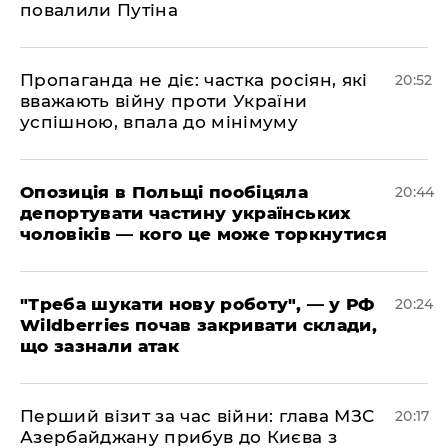
повалили Путіна
​Пропаганда не діє: частка росіян, які
20:52
вважають війну проти України
успішною, впала до мінімуму
​Опозиція в Польщі пообіцяла
20:44
депортувати частину українських
чоловіків — кого це може торкнутися
​"Треба шукати нову роботу", — у РФ
20:24
Wildberries почав закривати склади,
що зазнали атак
​Перший візит за час війни: глава МЗС
20:17
Азербайджану прибув до Києва з