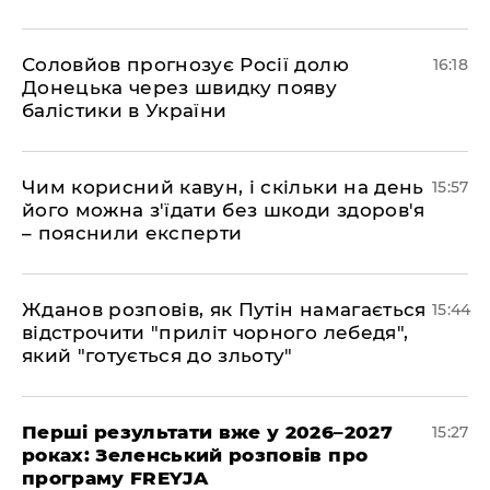
Соловйов прогнозує Росії долю
16:18
Донецька через швидку появу
балістики в України
Чим корисний кавун, і скільки на день
15:57
його можна з'їдати без шкоди здоров'я
– пояснили експерти
Жданов розповів, як Путін намагається
15:44
відстрочити "приліт чорного лебедя",
який "готується до зльоту"
Перші результати вже у 2026–2027
15:27
роках: Зеленський розповів про
програму FREYJA