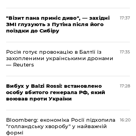
"Візит пана приніс диво", — західні
17:37
ЗМІ глузують з Путіна після його
поїздки до Сибіру
Росія готує провокацію в Балтії із
17:35
захопленими українськими дронами
— Reuters
​Вибух у Balzi Rossi: встановлено
17:28
особу вбитого генерала РФ, який
воював проти України
Bloomberg: економіка Росії підхопила
16:20
"голландську хворобу" у найважчій
формі