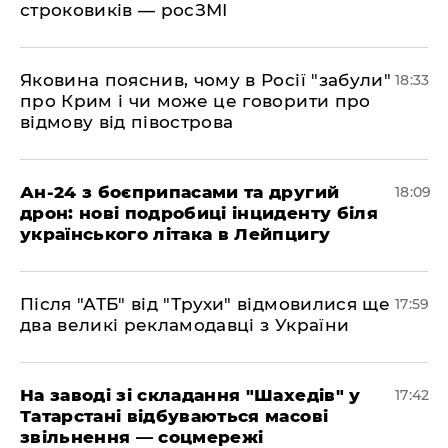
строковиків — росЗМІ
​Яковина пояснив, чому в Росії "забули"
18:33
про Крим і чи може це говорити про
відмову від півострова
​Ан-24 з боєприпасами та другий
18:09
дрон: нові подробиці інциденту біля
українського літака в Лейпцигу
​Після "АТБ" від "Трухи" відмовилися ще
17:59
два великі рекламодавці з України
​На заводі зі складання "Шахедів" у
17:42
Татарстані відбуваються масові
звільнення — соцмережі