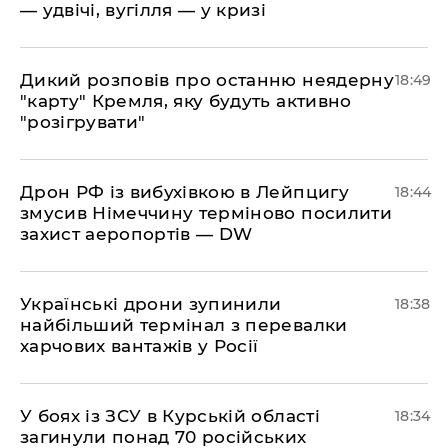
— удвічі, вугілля — у кризі
​Дикий розповів про останню неядерну
18:49
"карту" Кремля, яку будуть активно
"розігрувати"
​Дрон РФ із вибухівкою в Лейпцигу
18:44
змусив Німеччину терміново посилити
захист аеропортів — DW
​Українські дрони зупинили
18:38
найбільший термінал з перевалки
харчових вантажів у Росії
​У боях із ЗСУ в Курській області
18:34
загинули понад 70 російських