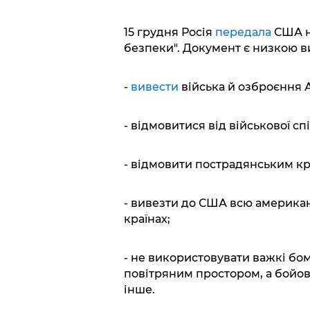
15 грудня Росія
передала
США на
безпеки". Документ є низкою в
-
вивести
війська й озброєння А
- відмовитися від військової сп
- відмовити пострадянським кра
- вивезти до США всю америка
країнах;
- не використовувати важкі б
повітряним простором, а бойов
інше.