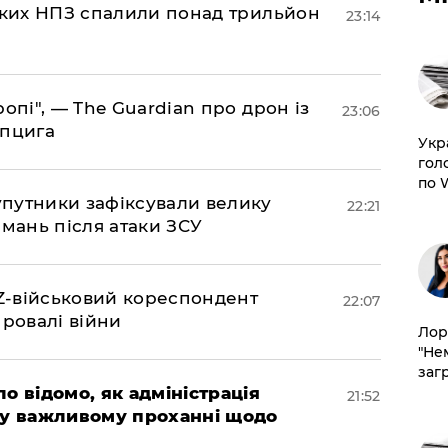
ських НПЗ спалили понад трильйон
23:14
ропі", — The Guardian про дрон із
23:06
йпцига
​Ук
гол
по 
супутники зафіксували велику
22:21
амань після атаки ЗСУ
 Z-військовий кореспондент
22:07
провалі війни
Лор
"Не
заг
ло відомо, як адміністрація
21:52
 у важливому проханні щодо