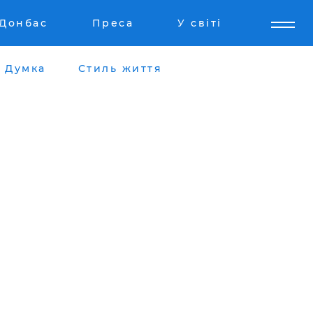
Донбас
Преса
У світі
Думка
Стиль життя