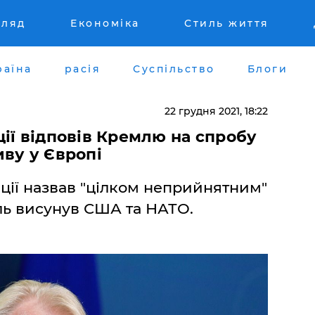
гляд
Економіка
Стиль життя
раїна
расія
Суспільство
Блоги
22 грудня 2021, 18:22
ії відповів Кремлю на спробу
ву у Європі
ії назвав "цілком неприйнятним"
ль висунув США та НАТО.