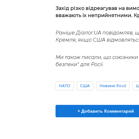
Захід різко відреагував на ви
вважають їх неприйнятними. К
Раніше Діалог.UA повідомляв, 
Кремля, якщо США відмовлятьс
Ми також писали, що союзник
безпеки" для Росії.
НАТО
США
Новини Росії
Ш
+ Добавить Комментарий