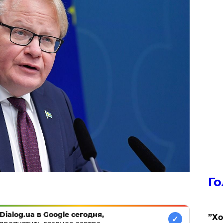
Го
Dialog.ua в Google сегодня,
​”Х
✓