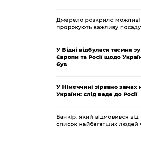
​Джерело розкрило можливі
пророкують важливу посаду
​У Відні відбулася таємна 
Європи та Росії щодо Украї
був
​У Німеччині зірвано замах
України: слід веде до Росії
​Банкір, який відмовився ві
список найбагатших людей