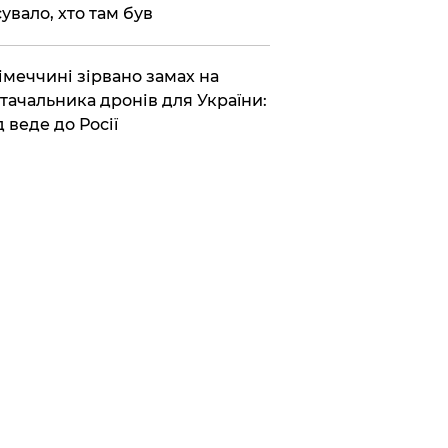
сувало, хто там був
Німеччині зірвано замах на
тачальника дронів для України:
д веде до Росії