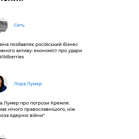
Сеть
раїна позбавляє російський бізнес
овного активу: економіст про удари
Wildberries
​Лора Лумер
а Лумер про погрози Кремля:
має нічого православнішого, ніж
роза ядерної війни"