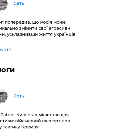
Сеть
рп попередив, що Росія може
икально змінити свої агресивні
ни, ускладнивши життя українців
льше
логи
Сеть
 Patriot Київ став мішенню для
істики: військовий експерт про
у тактику Кремля