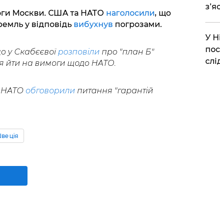
з’я
моги Москви. США та НАТО
наголосили
, що
ремль у відповідь
вибухнув
погрозами.
​У 
пос
що у Скабєєвої
розповіли
про "план Б"
слі
я йти на вимоги щодо НАТО.
и НАТО
обговорили
питання "гарантій
веція