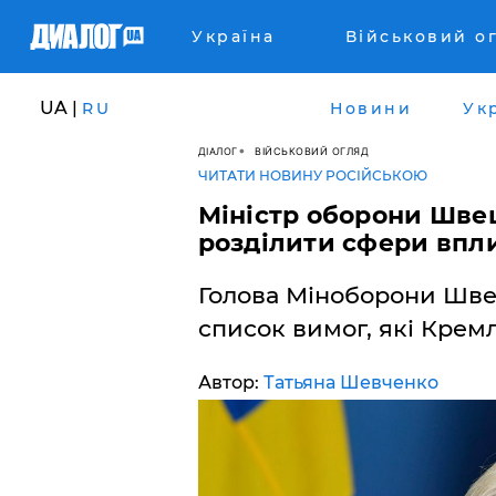
Україна
Військовий о
UA |
RU
Новини
Ук
ДІАЛОГ
ВІЙСЬКОВИЙ ОГЛЯД
ЧИТАТИ НОВИНУ РОСІЙСЬКОЮ
Міністр оборони Швец
розділити сфери впли
Голова Міноборони Швец
список вимог, які Крем
Автор:
Татьяна Шевченко