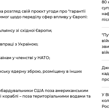
​80
суп
 розгляд свій проєкт угоди про "гарантії
наф
имог щодо переділу сфер впливу у Європі:
піс
льянсу зі східної Європи;
"Пу
вій
івпраці з Україною;
зви
вій
їнам у членстві у НАТО;
​Дж
нську ядерну зброю, розміщену в інших
кад
про
омбардувальники США поза американським
​У 
і кораблі – поза територіальними водами та
кол
Рос