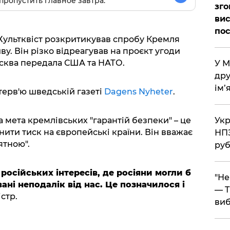
пропустить главное завтра.
зго
вис
по
Хультквіст розкритикував спробу Кремля
у. Він різко відреагував на проєкт угоди
осква передала США та НАТО.
​У 
дру
ім’
терв'ю шведській газеті
Dagens Nyheter
.
​Ук
а мета кремлівських "гарантій безпеки" – це
ти тиск на європейські країни. Він вважає
НПЗ
ятною".
руб
російських інтересів, де росіяни могли б
​"Н
ані неподалік від нас. Це позначилося і
— T
істр.
виб