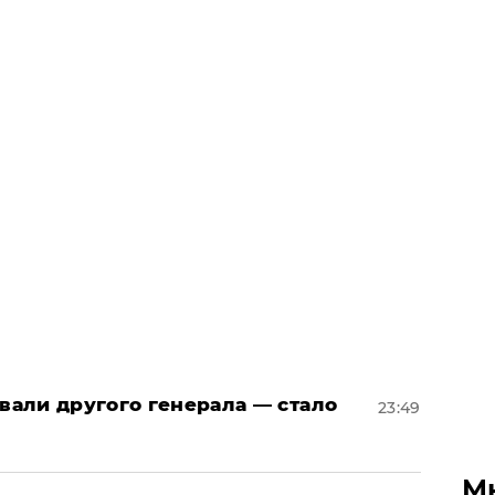
овали другого генерала — стало
23:49
М