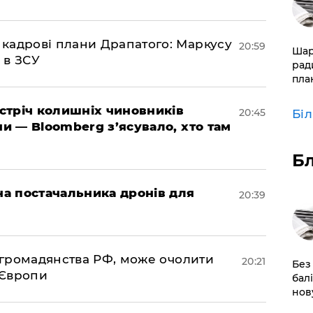
 кадрові плани Драпатого: Маркусу
20:59
​Ша
 в ЗСУ
рад
пла
зустріч колишніх чиновників
20:45
Бі
ни — Bloomberg з’ясувало, хто там
Б
 на постачальника дронів для
20:39
д громадянства РФ, може очолити
20:21
​Без
 Європи
бал
нов