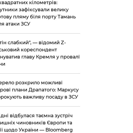
 квадратних кілометрів:
утники зафіксували велику
тову пляму біля порту Тамань
ля атаки ЗСУ
тін слабкий", — відомий Z-
ськовий кореспондент
нуватив главу Кремля у провалі
ни
ерело розкрило можливі
рові плани Драпатого: Маркусу
рокують важливу посаду в ЗСУ
Відні відбулася таємна зустріч
ишніх чиновників Європи та
ії щодо України — Bloomberg