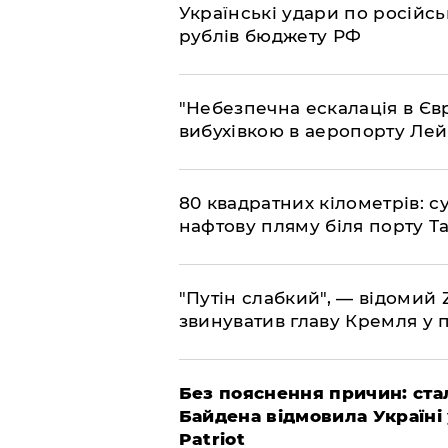
​Українські удари по росій
рублів бюджету РФ
​"Небезпечна ескалація в Єв
вибухівкою в аеропорту Ле
​80 квадратних кілометрів: 
нафтову пляму біля порту Т
"Путін слабкий", — відомий
звинуватив главу Кремля у 
​Без пояснення причин: ста
Байдена відмовила Україні
Patriot