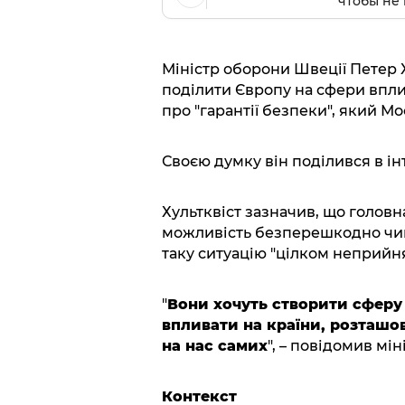
чтобы не 
Міністр оборони Швеції Петер 
поділити Європу на сфери вплив
про "гарантії безпеки", який М
Своєю думку він поділився в ін
Хультквіст зазначив, що головн
можливість безперешкодно чини
таку ситуацію "цілком неприйн
"
Вони хочуть створити сферу 
впливати на країни, розташов
на нас самих
", – повідомив мін
Контекст