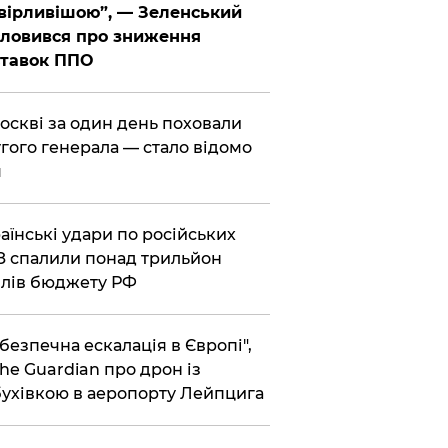
вірливішою”, — Зеленський
ловився про зниження
ставок ППО
Москві за один день поховали
гого генерала — стало відомо
я
раїнські удари по російських
 спалили понад трильйон
лів бюджету РФ
ебезпечна ескалація в Європі",
he Guardian про дрон із
ухівкою в аеропорту Лейпцига