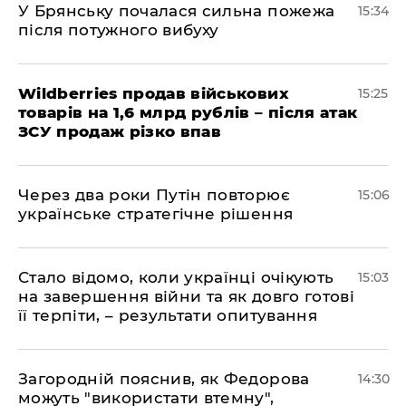
У Брянську почалася сильна пожежа
15:34
після потужного вибуху
Wildberries продав військових
15:25
товарів на 1,6 млрд рублів – після атак
ЗСУ продаж різко впав
Через два роки Путін повторює
15:06
українське стратегічне рішення
Стало відомо, коли українці очікують
15:03
на завершення війни та як довго готові
її терпіти, – результати опитування
Загородній пояснив, як Федорова
14:30
можуть "використати втемну",