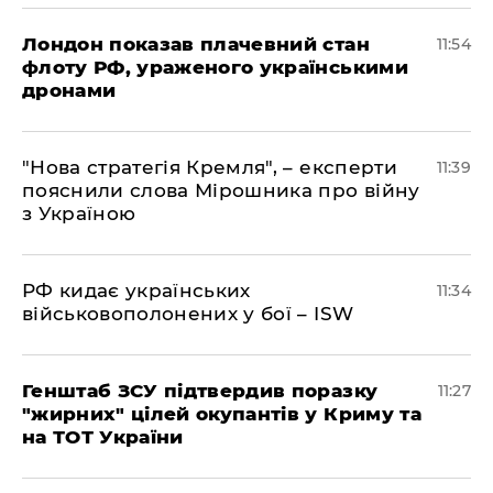
Лондон показав плачевний стан
11:54
флоту РФ, ураженого українськими
дронами
"Нова стратегія Кремля", – експерти
11:39
пояснили слова Мірошника про війну
з Україною
РФ кидає українських
11:34
військовополонених у бої – ISW
Генштаб ЗСУ підтвердив поразку
11:27
"жирних" цілей окупантів у Криму та
на ТОТ України