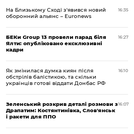
На Близькому Сході з'явився новий
16:35
оборонний альянс – Euronews
БЕКи Group 13 провели парад біля
16:27
Ялти: опубліковано ексклюзивні
кадри
Як змінилася думка киян після
16:10
обстрілів балістикою, та скільки
українців готові віддати Донбас РФ
Зеленський розкрив деталі розмови з
16:07
Драпатим: Костянтинівка, Слов'янськ
і ракети для ППО