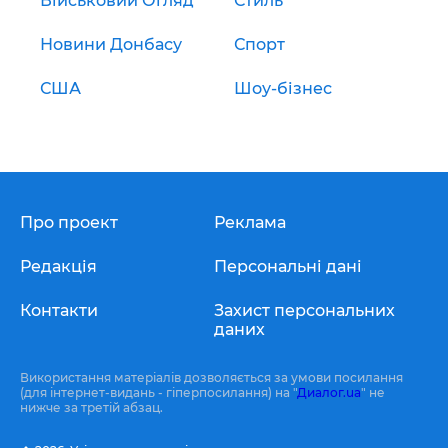
Військовий Огляд
Стиль
Новини Донбасу
Спорт
США
Шоу-бізнес
Про проект
Реклама
Редакція
Персональні дані
Контакти
Захист персональних
даних
Використання матеріалів дозволяється за умови посилання
(для інтернет-видань - гіперпосилання) на "
Диалог.ua
" не
нижче за третій абзац.