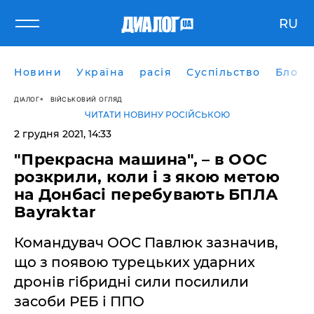
RU
Новини
Україна
расія
Суспільство
Блоги
ДІАЛОГ
ВІЙСЬКОВИЙ ОГЛЯД
ЧИТАТИ НОВИНУ РОСІЙСЬКОЮ
2 грудня 2021, 14:33
"Прекрасна машина", – в ООС
розкрили, коли і з якою метою
на Донбасі перебувають БПЛА
Bayraktar
Командувач ООС Павлюк зазначив,
що з появою турецьких ударних
дронів гібридні сили посилили
засоби РЕБ і ППО