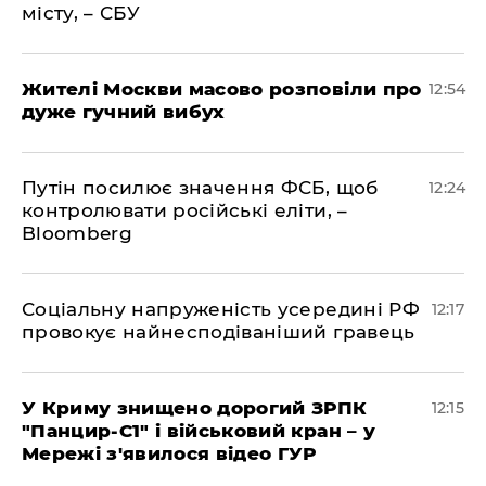
місту, – СБУ
Жителі Москви масово розповіли про
12:54
дуже гучний вибух
Путін посилює значення ФСБ, щоб
12:24
контролювати російські еліти, –
Bloomberg
Соціальну напруженість усередині РФ
12:17
провокує найнесподіваніший гравець
У Криму знищено дорогий ЗРПК
12:15
"Панцир-С1" і військовий кран – у
Мережі з'явилося відео ГУР