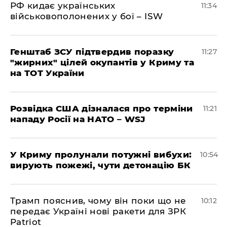
РФ кидає українських
11:34
військовополонених у бої – ISW
Генштаб ЗСУ підтвердив поразку
11:27
"жирних" цілей окупантів у Криму та
на ТОТ України
Розвідка США дізналася про терміни
11:21
нападу Росії на НАТО – WSJ
У Криму пролунали потужні вибухи:
10:54
вирують пожежі, чути детонацію БК
Трамп пояснив, чому він поки що не
10:12
передає Україні нові ракети для ЗРК
Patriot