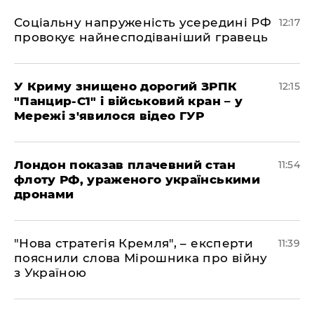
Соціальну напруженість усередині РФ
12:17
провокує найнесподіваніший гравець
У Криму знищено дорогий ЗРПК
12:15
"Панцир-С1" і військовий кран – у
Мережі з'явилося відео ГУР
Лондон показав плачевний стан
11:54
флоту РФ, ураженого українськими
дронами
"Нова стратегія Кремля", – експерти
11:39
пояснили слова Мірошника про війну
з Україною