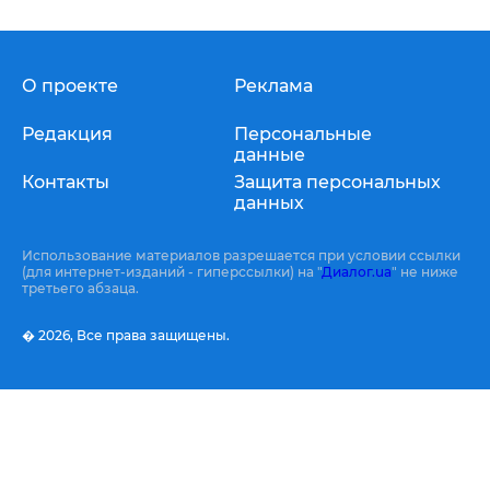
О проекте
Реклама
Редакция
Персональные
данные
Контакты
Защита персональных
данных
Использование материалов разрешается при условии ссылки
(для интернет-изданий - гиперссылки) на "
Диалог.ua
" не ниже
третьего абзаца.
� 2026,
Все права защищены.