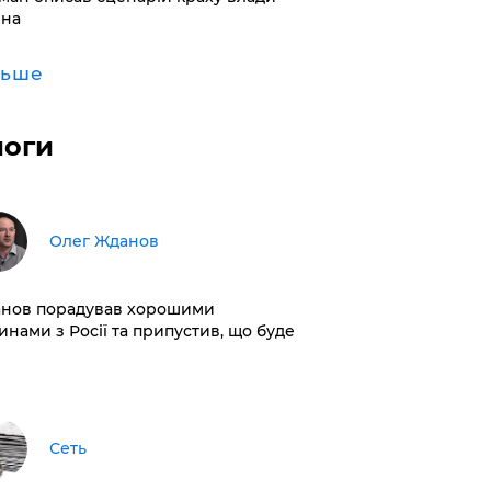
іна
льше
логи
Олег Жданов
нов порадував хорошими
инами з Росії та припустив, що буде
Сеть