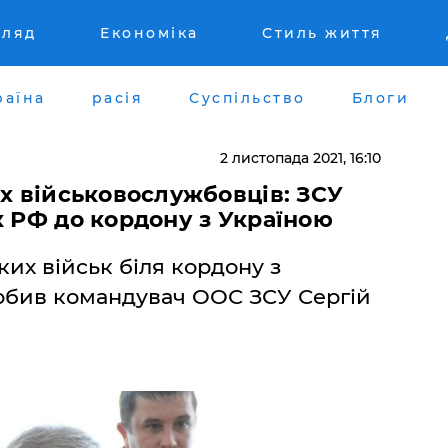
гляд
Економіка
Стиль життя
раїна
расія
Суспільство
Блоги
2 листопада 2021, 16:10
их військовослужбовців: ЗСУ
к РФ до кордону з Україною
ких військ біля кордону з
робив командувач ООС ЗСУ Сергій