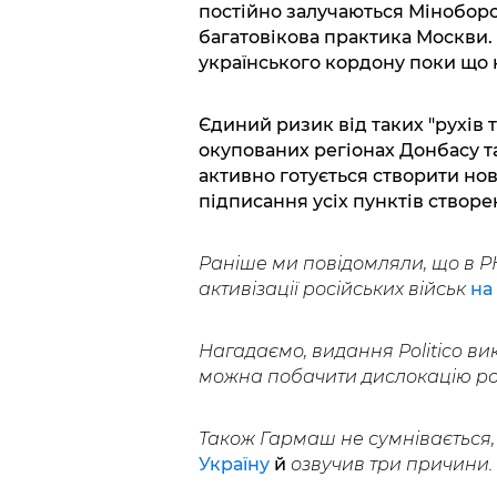
постійно залучаються Міноборон
багатовікова практика Москви.
українського кордону поки що н
Єдиний ризик від таких "рухів 
окупованих регіонах Донбасу т
активно готується створити нови
підписання усіх пунктів створ
Раніше ми повідомляли, що в 
активізації російських військ
на
Нагадаємо, видання Politico ви
можна побачити дислокацію рос
Також Гармаш не сумнівається,
Україну
й
озвучив три причини.