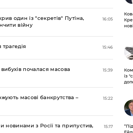
Ков
ив один із "секретів" Путіна,
16:05
Кре
нчити війну
нов
я трагедія
15:46
 вибухів почалася масова
Ком
15:39
із "
доп
ожують масові банкрутства –
15:22
 новинами з Росії та припустив,
​“Пі
15:17
Ейд