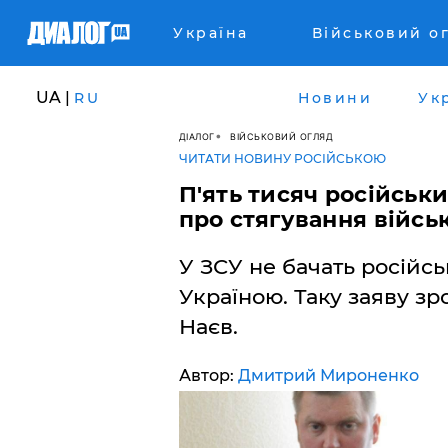
Україна
Військовий о
UA |
RU
Новини
Ук
ДІАЛОГ
ВІЙСЬКОВИЙ ОГЛЯД
ЧИТАТИ НОВИНУ РОСІЙСЬКОЮ
П'ять тисяч російськ
про стягування війсь
У ЗСУ не бачать російсь
Україною. Таку заяву з
Наєв.
Автор:
Дмитрий Мироненко