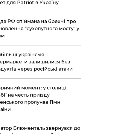
ет для Patriot в Україну
да РФ спіймана на брехні про
новлення "сухопутного мосту" у
им
більші українські
ермаркети залишилися без
дуктів через російські атаки
оричний момент: у столиці
бії на честь приїзду
енського пролунав Гімн
аїни
атор Блюменталь звернувся до