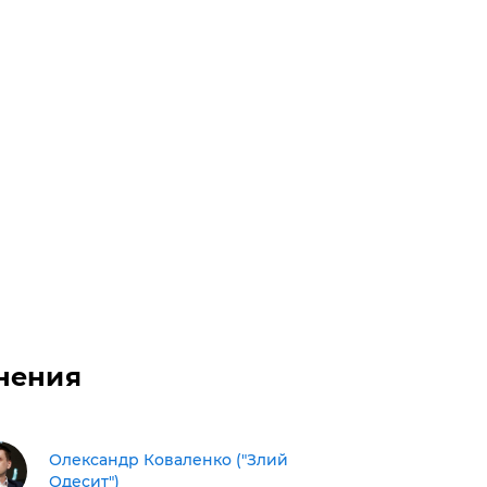
нения
Олександр Коваленко ("Злий
Одесит")