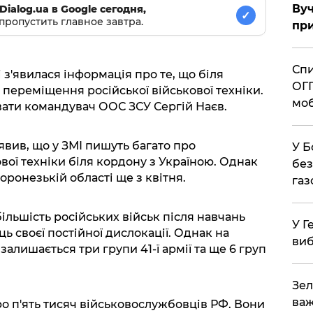
Вуч
Dialog.ua в Google сегодня,
✓
пропустить главное завтра.
при
Спи
 з'явилася інформація про те, що біля
ОГП
переміщення російської військової техніки.
моб
ати командувач ООС ЗСУ Сергій Наєв.
явив, що у ЗМІ пишуть багато про
У Б
вої техніки біля кордону з Україною. Однак
без
оронезькій області ще з квітня.
газ
ільшість російських військ після навчань
У Г
ць своєї постійної дислокації. Однак на
виб
залишається три групи 41-ї армії та ще 6 груп
Зел
важ
ро п'ять тисяч військовослужбовців РФ. Вони