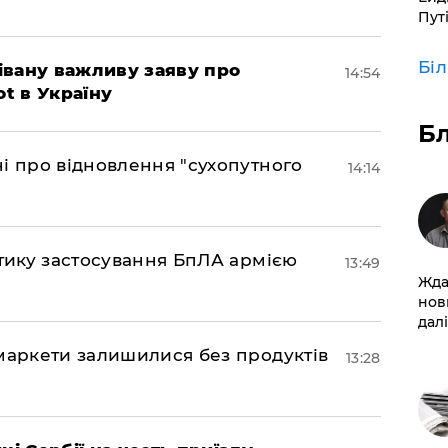
Пут
Бі
івану важливу заяву про
14:54
ot в Україну
Б
і про відновлення "сухопутного
14:14
ктику застосування БпЛА армією
13:49
Жда
нов
далі
маркети залишилися без продуктів
13:28