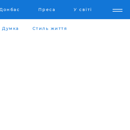
Донбас
Преса
У світі
Думка
Стиль життя