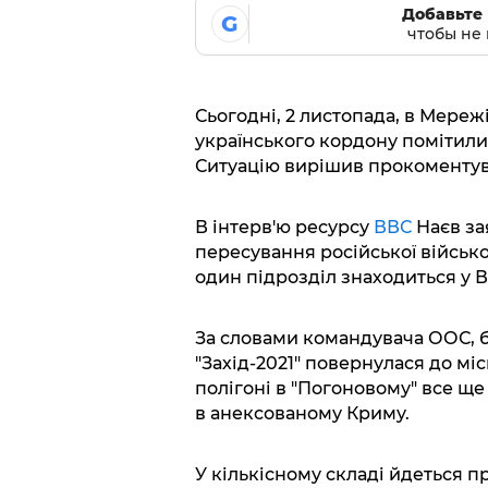
Добавьте 
G
чтобы не 
Сьогодні, 2 листопада, в Мережі
українського кордону помітили 
Ситуацію вирішив прокоментув
В інтерв'ю ресурсу
ВВС
Наєв за
пересування російської військо
один підрозділ знаходиться у В
За словами командувача ООС, б
"Захід-2021" повернулася до міс
полігоні в "Погоновому" все ще 
в анексованому Криму.
У кількісному складі йдеться п