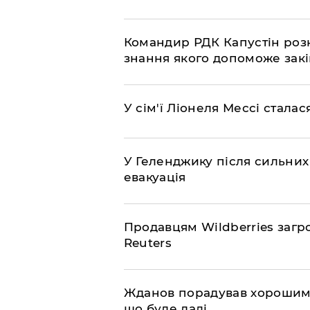
Командир РДК Капустін розкр
знання якого допоможе закі
У сім'ї Ліонеля Мессі сталас
У Геленджику після сильних
евакуація
Продавцям Wildberries загр
Reuters
Жданов порадував хорошими
що буде далі