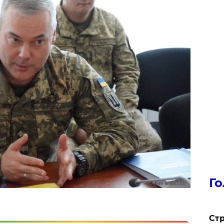
Го
Стр