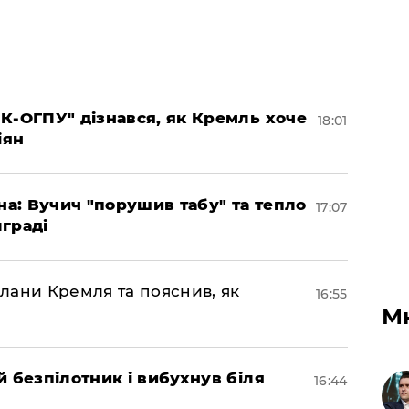
К-ОГПУ" дізнався, як Кремль хоче
18:01
іян
на: Вучич "порушив табу" та тепло
17:07
граді
лани Кремля та пояснив, як
16:55
М
 безпілотник і вибухнув біля
16:44