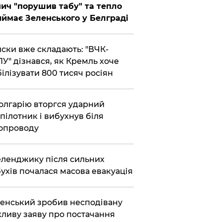
ич "порушив табу" та тепло
ймає Зеленського у Белграді
ски вже складають: "ВЧК-
У" дізнався, як Кремль хоче
ілізувати 800 тисяч росіян
олгарію вторгся ударний
пілотник і вибухнув біля
опроводу
еленджику після сильних
ухів почалася масова евакуація
енський зробив несподівану
ливу заяву про постачання