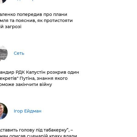
аленко попередив про плани
мля та пояснив, як протистояти
ій загрозі
Сеть
андир РДК Капустін розкрив один
секретів" Путіна, знання якого
оможе закінчити війну
Ігор Ейдман
дставить голову під табакерку”, –
ман описав сценарій краху влади