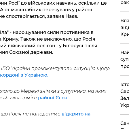
рак
и Росії до військових навчань, оскільки це
 А от масштабних пересувань у районі
е спостерігається, заявив Наєв.
Вла
від
тіла" - нарощування сили противника в
Кр
а Криму. Також не виключено, що Росія
й військовий полігон і у Білорусі після
ення Союзної держави.
Най
суп
про
РНБО України прокоментували ситуацію щодо
 кордоні з Україною.
Іст
клало до Мережі знімки з супутника, на яких
Сер
ійської армії в
районі Єльні.
Зел
Укр
 що Росія не нападатиме
відкрито на
Сен