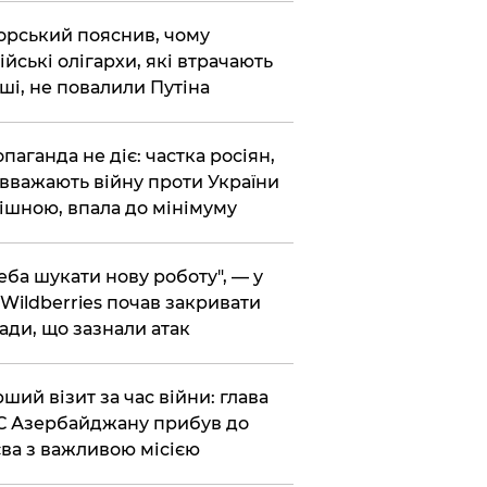
корський пояснив, чому
ійські олігархи, які втрачають
ші, не повалили Путіна
опаганда не діє: частка росіян,
 вважають війну проти України
ішною, впала до мінімуму
реба шукати нову роботу", — у
Wildberries почав закривати
ади, що зазнали атак
рший візит за час війни: глава
 Азербайджану прибув до
ва з важливою місією