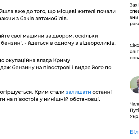
​За
йшла вже до того, що місцеві жителі почали
спе
зни
ваючи з баків автомобілів.
рак
йте свої машини за двором, оскільки
бензин", - йдеться в одному з відеороликів.
​Сі
оліг
пов
о окупаційна влада Криму
даж бензину на півострові і видає його по
 погіршується, Крим стали
залишати
останні
ти на півострів у нинішній обстановці.
​Ча
Пут
Укр
Бі