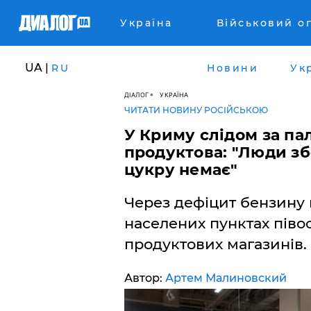
Україна
Військовий о
UA |
RU
Новини
Ук
ДІАЛОГ
УКРАЇНА
ЧИТАТИ НОВИНУ РОСІЙСЬКОЮ
​У Криму слідом за п
продуктова: "Люди зб
цукру немає"
Через дефіцит бензину
населених пунктах піво
продуктових магазинів.
Автор:
Артем Малиновский