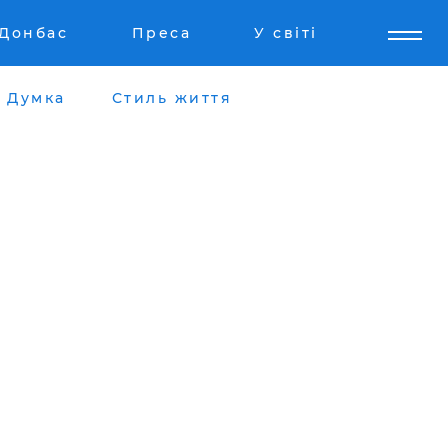
Донбас
Преса
У світі
Думка
Стиль життя