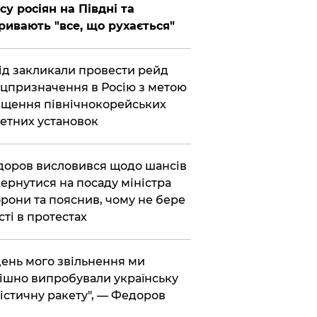
су росіян на Півдні та
ривають "все, що рухається"
хід закликали провести рейд
цпризначення в Росію з метою
щення північнокорейських
етних установок
доров висловився щодо шансів
ернутися на посаду міністра
рони та пояснив, чому не бере
сті в протестах
 день мого звільнення ми
ішно випробували українську
істичну ракету", — Федоров