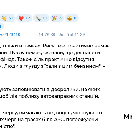
 тільки в пачках. Рису теж практично немає,
ли. Цукру немає, сказали, що дві палети
фінад. Також сіль практично відсутня
 Люди з глузду з'їхали з цим бензином", –
ють заповнювати відеоролики, на яких
мобілів поблизу автозаправних станцій.
ю чергу, вимагають від водіїв, які шукають
М
х черг на трасах біля АЗС, погрожуючи
істю".