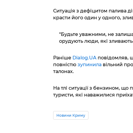
Ситуація з дефіцитом палива ді
красти його один у одного, зли
"Будьте уважними, не залиша
орудують люди, які зливають 
Раніше
Dialog.UA
повідомляв, щ
повністю
зупинила
вільний про
талонах.
На тлі ситуації з бензином, що
туристи, які наважилися приїха
Новини Криму