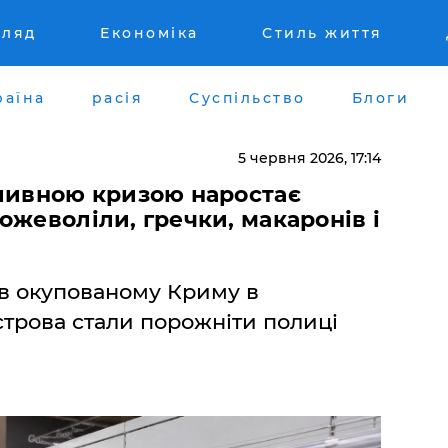
гляд
Економіка
Стиль життя
раїна
расія
Суспільство
Блоги
5 червня 2026, 17:14
аливною кризою наростає
ожеволіли, гречки, макаронів і
 в окупованому Криму в
строва стали порожніти полиці