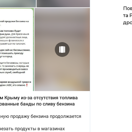
​По
та 
дро