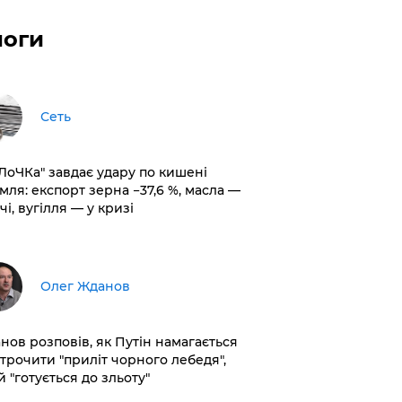
логи
Сеть
оЛоЧКа" завдає удару по кишені
мля: експорт зерна −37,6 %, масла —
чі, вугілля — у кризі
Олег Жданов
нов розповів, як Путін намагається
строчити "приліт чорного лебедя",
 "готується до зльоту"