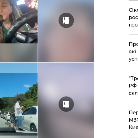
​Сі
рос
гро
​Пр
які
усп
​"Т
РФ 
скл
​Пе
МЗС
Киє