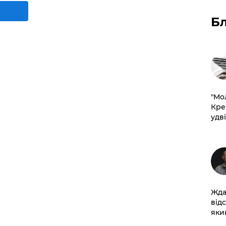
Б
​"М
Кре
удві
Жда
від
який