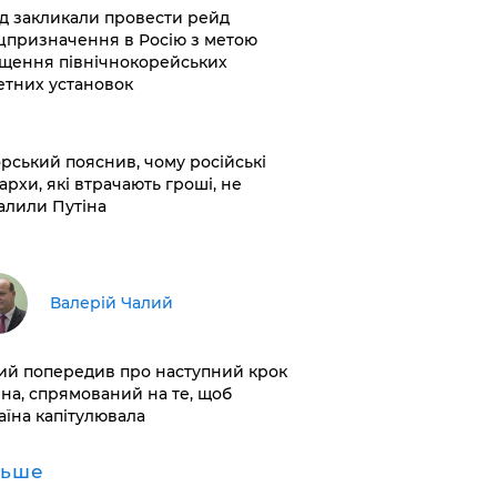
хід закликали провести рейд
цпризначення в Росію з метою
щення північнокорейських
етних установок
корський пояснив, чому російські
архи, які втрачають гроші, не
алили Путіна
Валерій Чалий
лий попередив про наступний крок
іна, спрямований на те, щоб
аїна капітулювала
льше