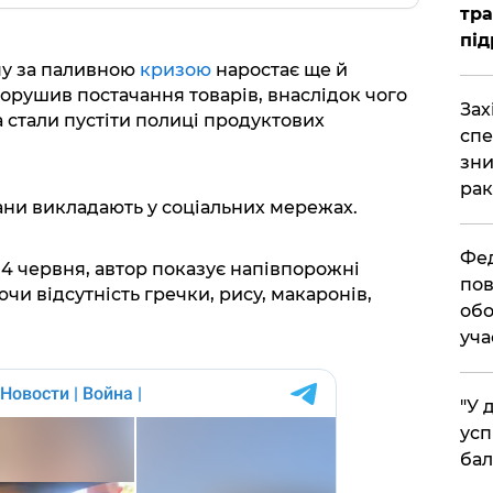
тра
під
му за паливною
кризою
наростає ще й
орушив постачання товарів, внаслідок чого
​За
 стали пустіти полиці продуктових
спе
зни
рак
ни викладають у соціальних мережах.
​Фе
у 4 червня, автор показує напівпорожні
пов
чи відсутність гречки, рису, макаронів,
обо
уча
​"У
усп
бал