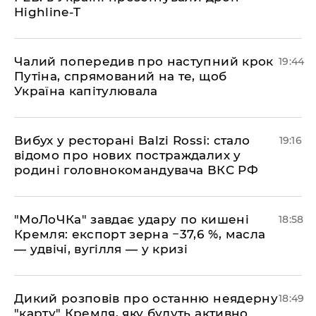
Highline-T
​Чалий попередив про наступний крок
19:44
Путіна, спрямований на те, щоб
Україна капітулювала
​Вибух у ресторані Balzi Rossi: стало
19:16
відомо про нових постраждалих у
родині головнокомандувача ВКС РФ
​"МоЛоЧКа" завдає удару по кишені
18:58
Кремля: експорт зерна −37,6 %, масла
— удвічі, вугілля — у кризі
​Дикий розповів про останню неядерну
18:49
"карту" Кремля, яку будуть активно