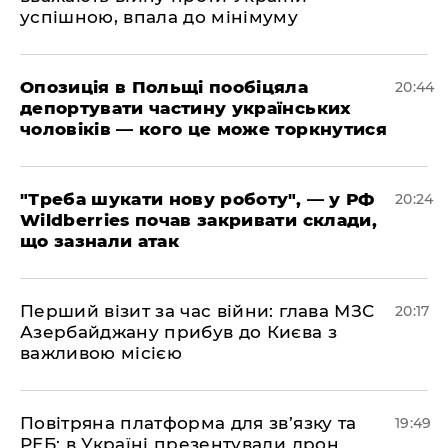
успішною, впала до мінімуму
​Опозиція в Польщі пообіцяла
20:44
депортувати частину українських
чоловіків — кого це може торкнутися
​"Треба шукати нову роботу", — у РФ
20:24
Wildberries почав закривати склади,
що зазнали атак
​Перший візит за час війни: глава МЗС
20:17
Азербайджану прибув до Києва з
важливою місією
​Повітряна платформа для зв’язку та
19:49
РЕБ: в Україні презентували дрон