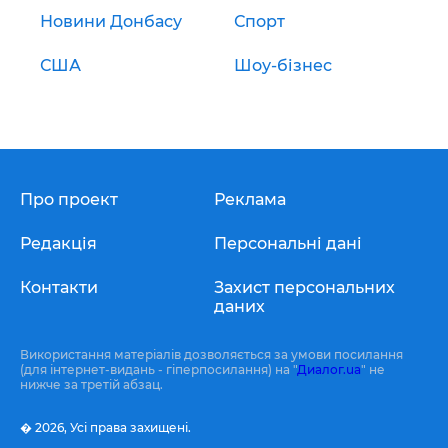
Новини Донбасу
Спорт
США
Шоу-бізнес
Про проект
Реклама
Редакція
Персональні дані
Контакти
Захист персональних
даних
Використання матеріалів дозволяється за умови посилання
(для інтернет-видань - гіперпосилання) на "
Диалог.ua
" не
нижче за третій абзац.
� 2026,
Усі права захищені.