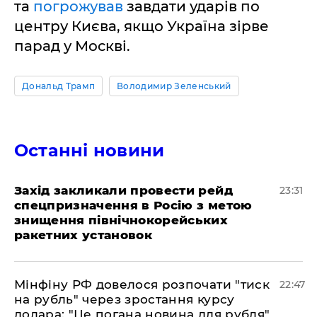
та
погрожував
завдати ударів по
центру Києва, якщо Україна зірве
парад у Москві.
Дональд Трамп
Володимир Зеленський
Останні новини
​Захід закликали провести рейд
23:31
спецпризначення в Росію з метою
знищення північнокорейських
ракетних установок
​Мінфіну РФ довелося розпочати "тиск
22:47
на рубль" через зростання курсу
долара: "Це погана новина для рубля"