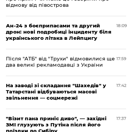
відмову від півострова
​Ан-24 з боєприпасами та другий
18:09
дрон: нові подробиці інциденту біля
українського літака в Лейпцигу
​Після "АТБ" від "Трухи" відмовилися ще
17:59
два великі рекламодавці з України
​На заводі зі складання "Шахедів" у
17:42
Татарстані відбуваються масові
звільнення — соцмережі
"Візит пана приніс диво", — західні
17:37
ЗМІ глузують з Путіна після його
поїздки до Сибіру