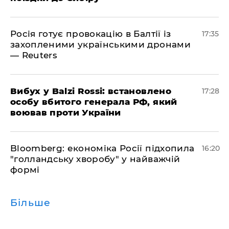
Росія готує провокацію в Балтії із
17:35
захопленими українськими дронами
— Reuters
​Вибух у Balzi Rossi: встановлено
17:28
особу вбитого генерала РФ, який
воював проти України
Bloomberg: економіка Росії підхопила
16:20
"голландську хворобу" у найважчій
формі
Більше