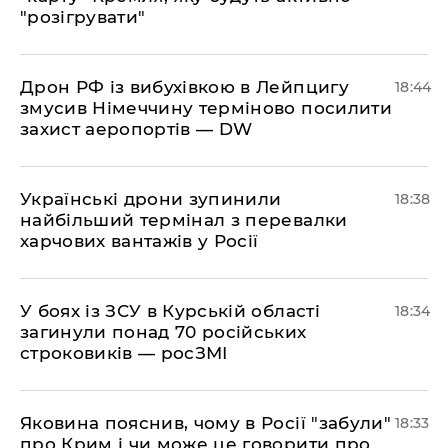
"розігрувати"
​Дрон РФ із вибухівкою в Лейпцигу
18:44
змусив Німеччину терміново посилити
захист аеропортів — DW
​Українські дрони зупинили
18:38
найбільший термінал з перевалки
харчових вантажів у Росії
​У боях із ЗСУ в Курській області
18:34
загинули понад 70 російських
строковиків — росЗМІ
​Яковина пояснив, чому в Росії "забули"
18:33
про Крим і чи може це говорити про