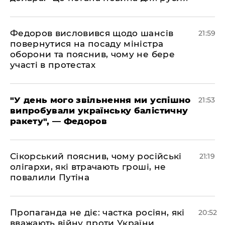
​Федоров висловився щодо шансів
21:59
повернутися на посаду міністра
оборони та пояснив, чому не бере
участі в протестах
​"У день мого звільнення ми успішно
21:53
випробували українську балістичну
ракету", — Федоров
​Сікорський пояснив, чому російські
21:19
олігархи, які втрачають гроші, не
повалили Путіна
​Пропаганда не діє: частка росіян, які
20:52
вважають війну проти України