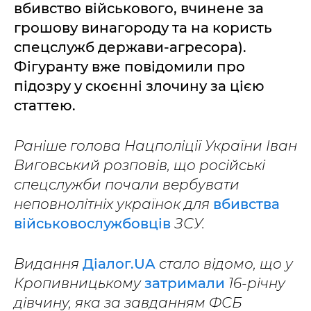
вбивство військового, вчинене за
грошову винагороду та на користь
спецслужб держави-агресора).
Фігуранту вже повідомили про
підозру у скоєнні злочину за цією
статтею.
Раніше голова Нацполіції України Іван
Виговський розповів, що російські
спецслужби почали вербувати
неповнолітніх українок для
вбивства
військовослужбовців
ЗСУ.
Видання
Діалог.UA
стало відомо, що у
Кропивницькому
затримали
16-річну
дівчину, яка за завданням ФСБ