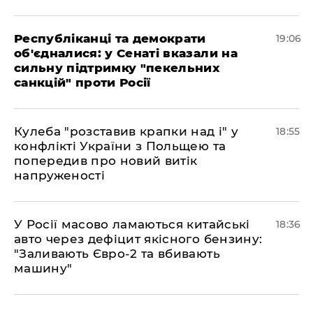
Республіканці та демократи
19:06
об'єдналися: у Сенаті вказали на
сильну підтримку "пекельних
санкцій" проти Росії
Кулеба "розставив крапки над і" у
18:55
конфлікті України з Польщею та
попередив про новий витік
напруженості
У Росії масово ламаються китайські
18:36
авто через дефіцит якісного бензину:
"Заливають Євро-2 та вбивають
машину"