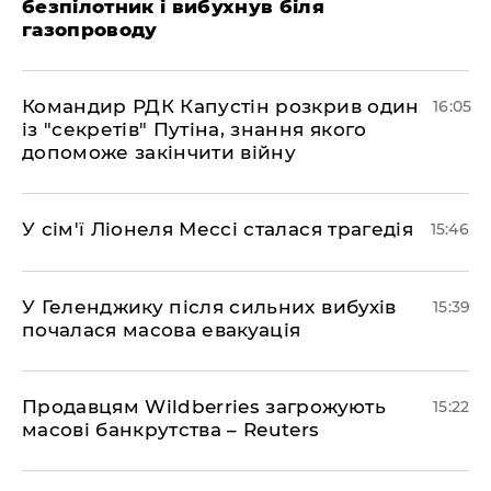
безпілотник і вибухнув біля
газопроводу
Командир РДК Капустін розкрив один
16:05
із "секретів" Путіна, знання якого
допоможе закінчити війну
У сім'ї Ліонеля Мессі сталася трагедія
15:46
У Геленджику після сильних вибухів
15:39
почалася масова евакуація
Продавцям Wildberries загрожують
15:22
масові банкрутства – Reuters