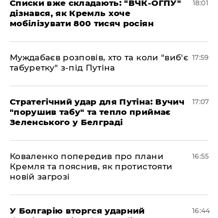
Списки вже складають: "ВЧК-ОГПУ"
18:01
дізнався, як Кремль хоче
мобілізувати 800 тисяч росіян
Муждабаєв розповів, хто та коли "виб'є
17:59
табуретку" з-під Путіна
Стратегічний удар для Путіна: Вучич
17:07
"порушив табу" та тепло приймає
Зеленського у Белграді
Коваленко попередив про плани
16:55
Кремля та пояснив, як протистояти
новій загрозі
У Болгарію вторгся ударний
16:44