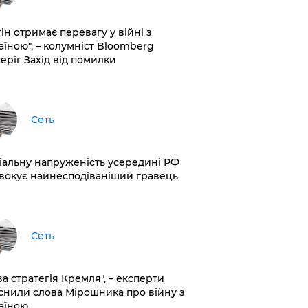
ін отримає перевагу у війні з
аїною", – колумніст Bloomberg
теріг Захід від помилки
Сеть
іальну напруженість усередині РФ
вокує найнесподіваніший гравець
Сеть
ва стратегія Кремля", – експерти
снили слова Мірошника про війну з
аїною