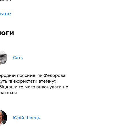
льше
логи
Сеть
ородній пояснив, як Федорова
уть "використати втемну",
біцявши те, чого виконувати не
раються
Юрій Швець