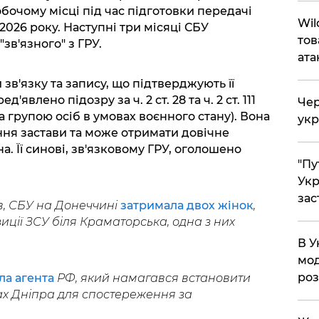
обочому місці під час підготовки передачі
Wil
2026 року. Наступні три місяці СБУ
тов
зв'язного" з ГРУ.
ата
зв'язку та запису, що підтверджують її
'явлено підозру за ч. 2 ст. 28 та ч. 2 ст. 111
Чер
 групою осіб в умовах воєнного стану). Вона
укр
ня застави та може отримати довічне
. Її синові, зв'язковому ГРУ, оголошено
"Пу
Укр
зас
, СБУ на Донеччині
затримала двох жінок
,
иції ЗСУ біля Краматорська, одна з них
В У
мод
ро
ла агента
РФ, який намагався встановити
х Дніпра для спостереження за