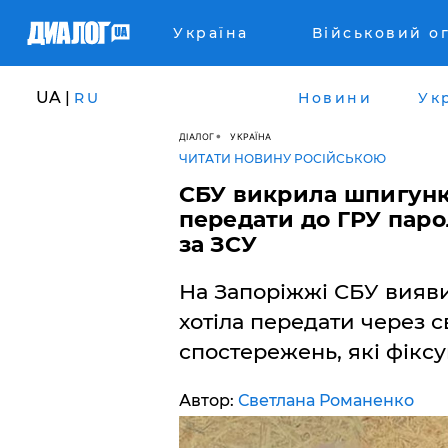
Україна
Військовий о
UA |
RU
Новини
Ук
ДІАЛОГ
УКРАЇНА
ЧИТАТИ НОВИНУ РОСІЙСЬКОЮ
СБУ викрила шпигунку
передати до ГРУ пар
за ЗСУ
На Запоріжжі СБУ вияви
хотіла передати через с
спостережень, які фікс
Автор:
Светлана Романенко