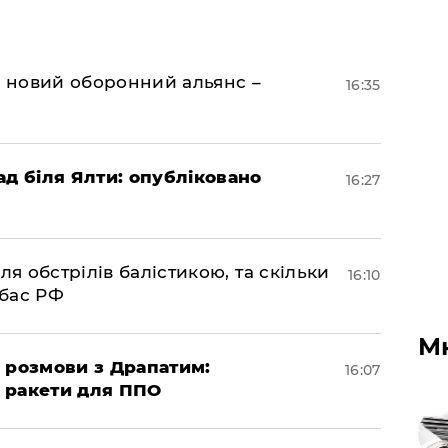
я новий оборонний альянс –
16:35
ад біля Ялти: опубліковано
16:27
ля обстрілів балістикою, та скільки
16:10
нбас РФ
М
 розмови з Драпатим:
16:07
і ракети для ППО