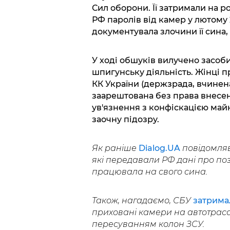
Сил оборони. Її затримали на р
РФ паролів від камер у лютому 
документувала злочини її сина, "
У ході обшуків вилучено засоби 
шпигунську діяльність. Жінці пред
КК України (держзрада, вчинена
заарештована без права внесен
ув'язнення з конфіскацією майна
заочну підозру.
Як раніше
Dialog.UA
повідомляв
які передавали РФ дані про поз
працювала на свого сина.
Також, нагадаємо, СБУ
затрима
приховані камери на автотраса
пересуванням колон ЗСУ.