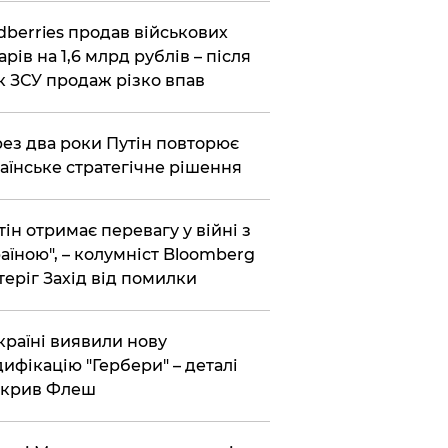
dberries продав військових
арів на 1,6 млрд рублів – після
к ЗСУ продаж різко впав
ез два роки Путін повторює
аїнське стратегічне рішення
тін отримає перевагу у війні з
аїною", – колумніст Bloomberg
теріг Захід від помилки
країні виявили нову
ифікацію "Гербери" – деталі
зкрив Флеш