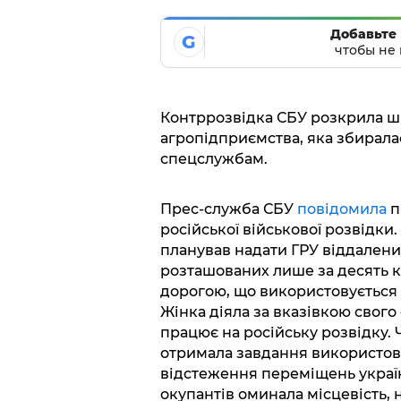
Добавьте 
G
чтобы не 
Контррозвідка СБУ розкрила шп
агропідприємства, яка збирала
спецслужбам.
Прес-служба СБУ
повідомила
п
російської військової розвідки
планував надати ГРУ віддалени
розташованих лише за десять кіл
дорогою, що використовується 
Жінка діяла за вказівкою свого 
працює на російську розвідку. 
отримала завдання використову
відстеження переміщень україн
окупантів оминала місцевість,