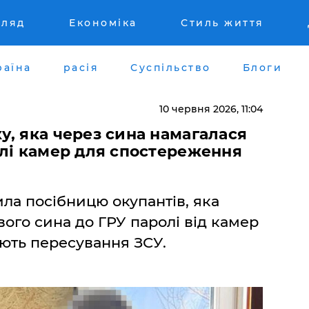
гляд
Економіка
Стиль життя
раїна
расія
Суспільство
Блоги
10 червня 2026, 11:04
, яка через сина намагалася
олі камер для спостереження
ла посібницю окупантів, яка
вого сина до ГРУ паролі від камер
ують пересування ЗСУ.