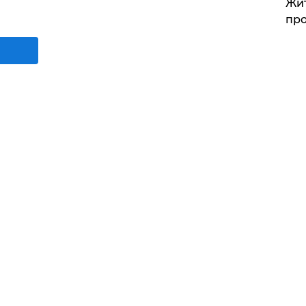
Жит
про