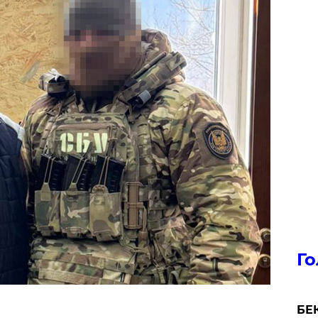
Го
БЕК