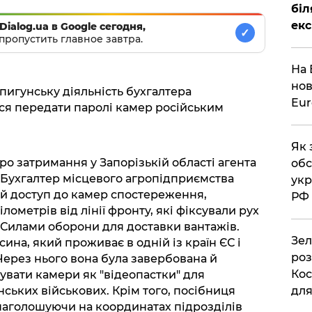
біл
екс
Dialog.ua в Google сегодня,
✓
пропустить главное завтра.
На 
нов
игунську діяльність бухгалтера
Eu
ся передати паролі камер російським
Як 
ро затримання у Запорізькій області агента
обс
. Бухгалтер місцевого агропідприємства
укр
й доступ до камер спостереження,
РФ
ометрів від лінії фронту, які фіксували рух
Силами оборони для доставки вантажів.
Зел
сина, який проживає в одній із країн ЄС і
роз
Через нього вона була завербована й
Кос
вати камери як "відеопастки" для
дл
ських військових. Крім того, посібниця
 наголошуючи на координатах підрозділів