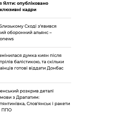
я Ялти: опубліковано
клюзивні кадри
Близькому Сході з'явився
ий оборонний альянс –
ronews
змінилася думка киян після
трілів балістикою, та скільки
аїнців готові віддати Донбас
енський розкрив деталі
мови з Драпатим:
тянтинівка, Слов'янськ і ракети
я ППО