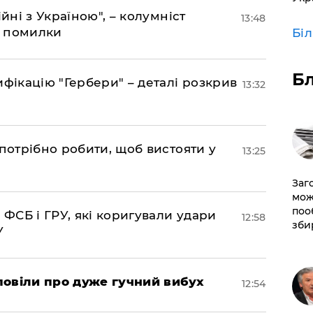
йні з Україною", – колумніст
13:48
д помилки
Бі
Б
фікацію "Гербери" – деталі розкрив
13:32
потрібно робити, щоб вистояти у
13:25
Заг
мож
поо
 ФСБ і ГРУ, які коригували удари
12:58
зби
У
повіли про дуже гучний вибух
12:54