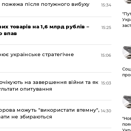
 пожежа після потужного вибуху
15:34
"Пут
Укр
зас
их товарів на 1,6 млрд рублів –
15:25
о впав
рює українське стратегічне
15:06
Соц
про
 очікують на завершення війни та як
15:03
езультати опитування
орова можуть "використати втемну",
14:30
вати не збираються
"Но
поя
Укр