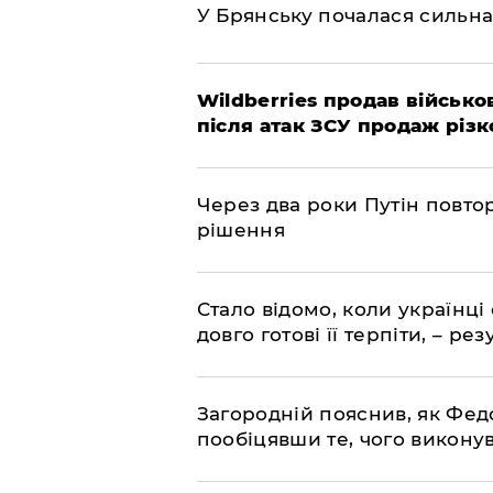
У Брянську почалася сильна
Wildberries продав військов
після атак ЗСУ продаж різк
Через два роки Путін повто
рішення
Стало відомо, коли українці
довго готові її терпіти, – р
Загородній пояснив, як Фед
пообіцявши те, чого викону