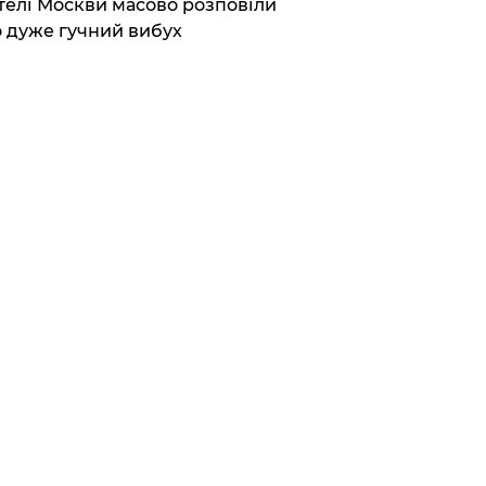
елі Москви масово розповіли
 дуже гучний вибух