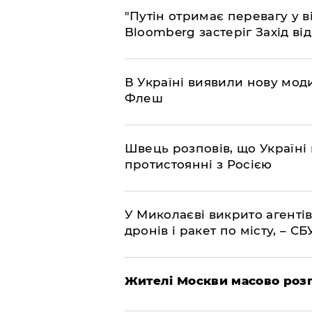
"Путін отримає перевагу у ві
Bloomberg застеріг Захід ві
В Україні виявили нову моди
Флеш
Швець розповів, що Україні 
протистоянні з Росією
У Миколаєві викрито агентів
дронів і ракет по місту, – СБ
Жителі Москви масово роз