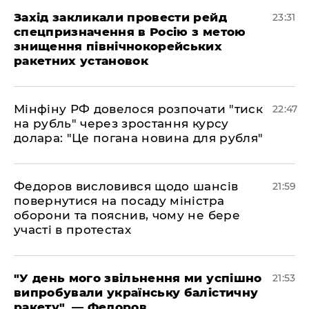
​Захід закликали провести рейд
23:31
спецпризначення в Росію з метою
знищення північнокорейських
ракетних установок
​Мінфіну РФ довелося розпочати "тиск
22:47
на рубль" через зростання курсу
долара: "Це погана новина для рубля"
​Федоров висловився щодо шансів
21:59
повернутися на посаду міністра
оборони та пояснив, чому не бере
участі в протестах
​"У день мого звільнення ми успішно
21:53
випробували українську балістичну
ракету", — Федоров