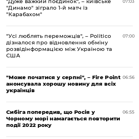
"Дуже важкий поєдинок", – київське
07:03
"Динамо" зіграло 1-й матч із
"Карабахом"
"Усі люблять переможців", – Politico
07:00
дізналося про відновлення обміну
розвідінформацією між Україною та
США
"Може початися у серпні", – Fire Point
06:56
анонсувала хорошу новину для всіх
українців
Сибіга попередив, що Росія у
06:55
Чорному морі намагається повторити
події 2022 року