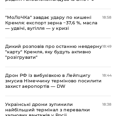
​"МоЛоЧКа" завдає удару по кишені
18:58
Кремля: експорт зерна −37,6 %, масла
— удвічі, вугілля — у кризі
​Дикий розповів про останню неядерну
18:49
"карту" Кремля, яку будуть активно
"розігрувати"
​Дрон РФ із вибухівкою в Лейпцигу
18:44
змусив Німеччину терміново посилити
захист аеропортів — DW
​Українські дрони зупинили
18:38
найбільший термінал з перевалки
харчових вантажів у Росії