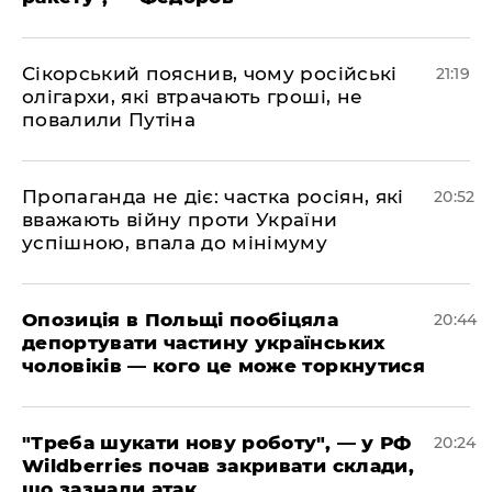
​Сікорський пояснив, чому російські
21:19
олігархи, які втрачають гроші, не
повалили Путіна
​Пропаганда не діє: частка росіян, які
20:52
вважають війну проти України
успішною, впала до мінімуму
​Опозиція в Польщі пообіцяла
20:44
депортувати частину українських
чоловіків — кого це може торкнутися
​"Треба шукати нову роботу", — у РФ
20:24
Wildberries почав закривати склади,
що зазнали атак