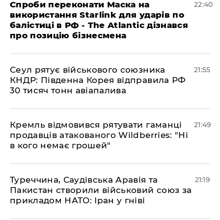
​Спроби переконати Маска на
22:40
використання Starlink для ударів по
балістиці в РФ - The Atlantic дізнався
про позицію бізнесмена
​Сеул рятує військового союзника
21:55
КНДР: Південна Корея відправила РФ
30 тисяч тонн авіапалива
​Кремль відмовився рятувати гаманці
21:49
продавців атакованого Wildberries: "Ні
в кого немає грошей"
​Туреччина, Саудівська Аравія та
21:19
Пакистан створили військовий союз за
прикладом НАТО: Іран у гніві