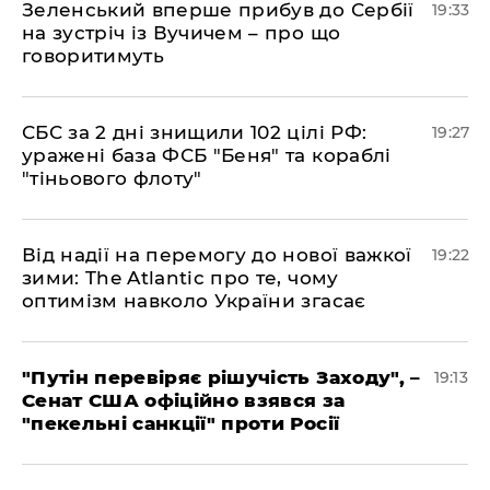
​Зеленський вперше прибув до Сербії
19:33
на зустріч із Вучичем – про що
говоритимуть
​СБС за 2 дні знищили 102 цілі РФ:
19:27
уражені база ФСБ "Беня" та кораблі
"тіньового флоту"
​Від надії на перемогу до нової важкої
19:22
зими: The Atlantic про те, чому
оптимізм навколо України згасає
​"Путін перевіряє рішучість Заходу", –
19:13
Сенат США офіційно взявся за
"пекельні санкції" проти Росії