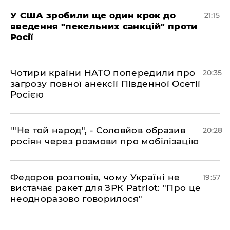
​У США зробили ще один крок до
21:15
введення "пекельних санкцій" проти
Росії
​Чотири країни НАТО попередили про
20:35
загрозу повної анексії Південної Осетії
Росією
​'"Не той народ", - Соловйов образив
20:28
росіян через розмови про мобілізацію
​Федоров розповів, чому Україні не
19:57
вистачає ракет для ЗРК Patriot: "Про це
неодноразово говорилося"