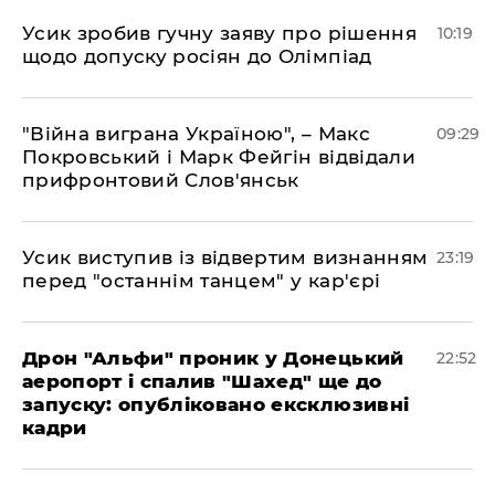
Усик зробив гучну заяву про рішення
10:19
щодо допуску росіян до Олімпіад
"Війна виграна Україною", – Макс
09:29
Покровський і Марк Фейгін відвідали
прифронтовий Слов'янськ
​Усик виступив із відвертим визнанням
23:19
перед "останнім танцем" у кар'єрі
​Дрон "Альфи" проник у Донецький
22:52
аеропорт і спалив "Шахед" ще до
запуску: опубліковано ексклюзивні
кадри