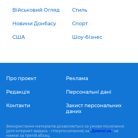
Військовий Огляд
Стиль
Новини Донбасу
Спорт
США
Шоу-бізнес
Про проект
Реклама
Редакція
Персональні дані
Контакти
Захист персональних
даних
Використання матеріалів дозволяється за умови посилання
(для інтернет-видань - гіперпосилання) на "
Диалог.ua
" не
нижче за третій абзац.