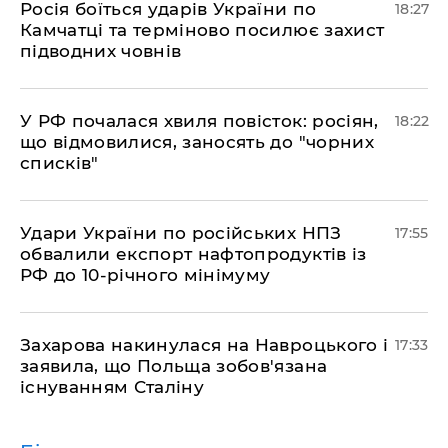
​Росія боїться ударів України по
18:27
Камчатці та терміново посилює захист
підводних човнів
​У РФ почалася хвиля повісток: росіян,
18:22
що відмовилися, заносять до "чорних
списків"
​Удари України по російських НПЗ
17:55
обвалили експорт нафтопродуктів із
РФ до 10-річного мінімуму
​Захарова накинулася на Навроцького і
17:33
заявила, що Польща зобов'язана
існуванням Сталіну