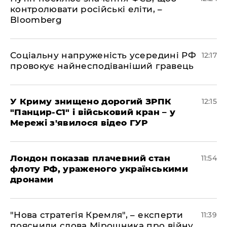
контролювати російські еліти, –
Bloomberg
Соціальну напруженість усередині РФ
12:17
провокує найнесподіваніший гравець
У Криму знищено дорогий ЗРПК
12:15
"Панцир-С1" і військовий кран – у
Мережі з'явилося відео ГУР
Лондон показав плачевний стан
11:54
флоту РФ, ураженого українськими
дронами
"Нова стратегія Кремля", – експерти
11:39
пояснили слова Мірошника про війну