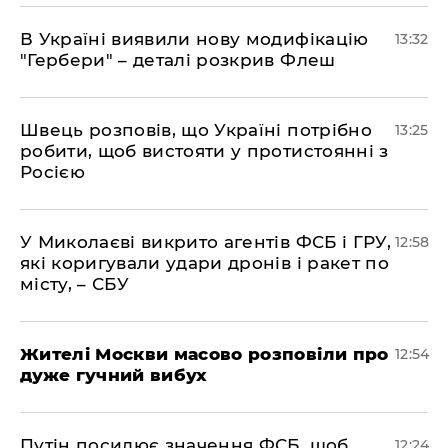
В Україні виявили нову модифікацію
13:32
"Гербери" – деталі розкрив Флеш
Швець розповів, що Україні потрібно
13:25
робити, щоб вистояти у протистоянні з
Росією
У Миколаєві викрито агентів ФСБ і ГРУ,
12:58
які коригували удари дронів і ракет по
місту, – СБУ
Жителі Москви масово розповіли про
12:54
дуже гучний вибух
Путін посилює значення ФСБ, щоб
12:24