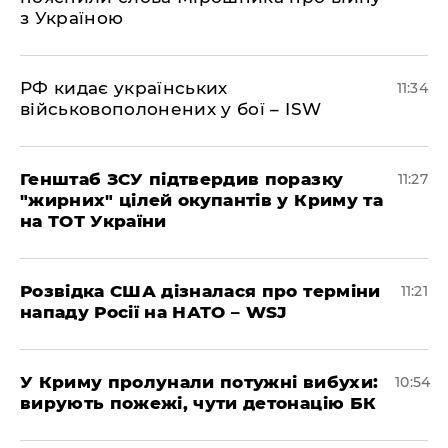
з Україною
РФ кидає українських
11:34
військовополонених у бої – ISW
Генштаб ЗСУ підтвердив поразку
11:27
"жирних" цілей окупантів у Криму та
на ТОТ України
Розвідка США дізналася про терміни
11:21
нападу Росії на НАТО – WSJ
У Криму пролунали потужні вибухи:
10:54
вирують пожежі, чути детонацію БК