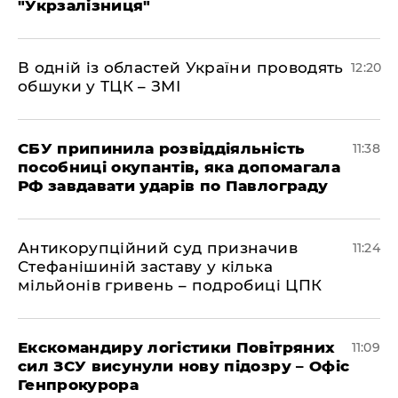
"Укрзалізниця"
В одній із областей України проводять
12:20
обшуки у ТЦК – ЗМІ
СБУ припинила розвіддіяльність
11:38
пособниці окупантів, яка допомагала
РФ завдавати ударів по Павлограду
Антикорупційний суд призначив
11:24
Стефанішиній заставу у кілька
мільйонів гривень – подробиці ЦПК
Екскомандиру логістики Повітряних
11:09
сил ЗСУ висунули нову підозру – Офіс
Генпрокурора