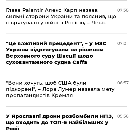
Глава Palantir Алекс Карп назвав
07:38
сильні сторони України та пояснив, що
її врятувало у війні з Росією, – Левін
"Це важливий прецедент", – у МЗС
07:01
України відреагували на рішення
Верховного суду Швеції щодо
суховантажного судна Caffa
"Вони хочуть, щоб США були
06:57
підкорені", – Лора Лумер назвала мету
пропагандистів Кремля
У Ярославлі дрони розбомбили НПЗ,
05:56
що входить до ТОП-5 найбільших у
Росії