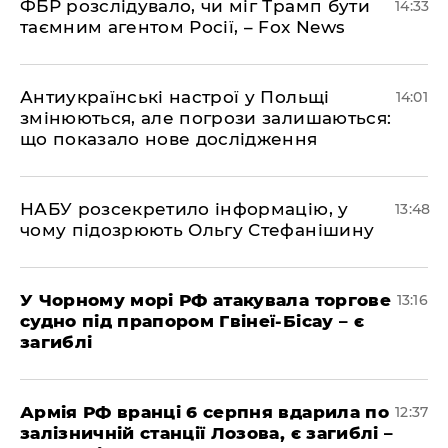
ФБР розслідувало, чи міг Трамп бути
14:33
таємним агентом Росії, – Fox News
Антиукраїнські настрої у Польщі
14:01
змінюються, але погрози залишаються:
що показало нове дослідження
НАБУ розсекретило інформацію, у
13:48
чому підозрюють Ольгу Стефанішину
У Чорному морі РФ атакувала торгове
13:16
судно під прапором Гвінеї-Бісау – є
загиблі
Армія РФ вранці 6 серпня вдарила по
12:37
залізничній станції Лозова, є загиблі –