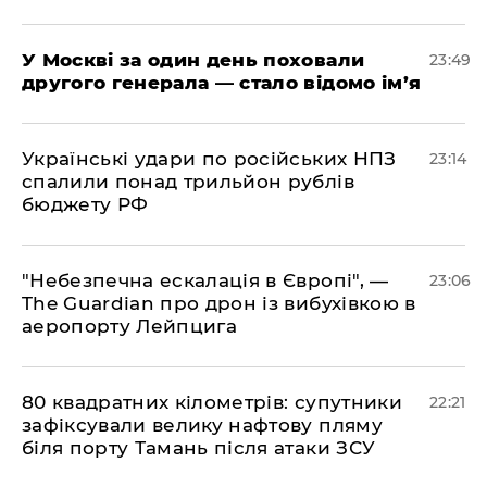
​У Москві за один день поховали
23:49
другого генерала — стало відомо ім’я
​Українські удари по російських НПЗ
23:14
спалили понад трильйон рублів
бюджету РФ
​"Небезпечна ескалація в Європі", —
23:06
The Guardian про дрон із вибухівкою в
аеропорту Лейпцига
​80 квадратних кілометрів: супутники
22:21
зафіксували велику нафтову пляму
біля порту Тамань після атаки ЗСУ