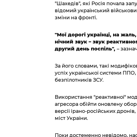
"Шахедів", які Росія почала за
відомий український військови
зміни на фронті.
"Мої дорогі українці, на жаль
нічний звук – звук реактивно
другий день поспіль",
– зазна
За його словами, такі модифіко
успіх української системи ППО
безпілотників ЗСУ.
Використання "реактивної" мод
агресора обійти оновлену оборо
версії ірано-російських дронів
міст України.
Поки достеменно невідомо, на