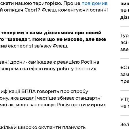
пускати нашою територією. Про це
повідомив
вик
й оглядач Сергій Флєш, коментуючи останні
по 
діз
, тепер ми з вами дізнаємося про новий
Тур
го "Шахеда". Поки що не масово, але вже
всі
чив експерт зі зв'язку Флеш.
зве
вані дрони-камікадзе є реакцією Росії на
ЄС 
, зокрема на ефективну роботу зенітних
зам
пре
ифікації БПЛА говорить про спробу
ну, яка дедалі частіше збиває стандартні
У П
, які активно застосовує Росія проти мирних
не 
Зел
скільки широко окупанти планують