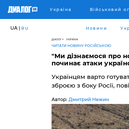
Україна
Військовий о
UA |
RU
Новини
Ук
ДІАЛОГ
УКРАЇНА
ЧИТАТИ НОВИНУ РОСІЙСЬКОЮ
"Ми дізнаємося про н
починає атаки україн
Українцям варто готува
зброєю з боку Росії, по
Автор:
Дмитрий Нежин