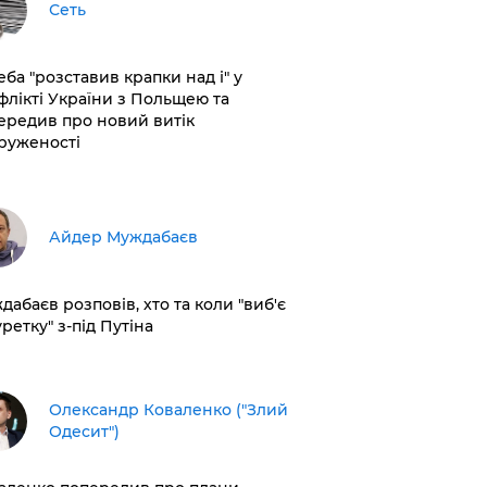
Сеть
еба "розставив крапки над і" у
флікті України з Польщею та
ередив про новий витік
руженості
Айдер Муждабаєв
дабаєв розповів, хто та коли "виб'є
ретку" з-під Путіна
Олександр Коваленко ("Злий
Одесит")