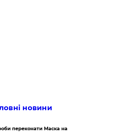
ловні новини
роби переконати Маска на