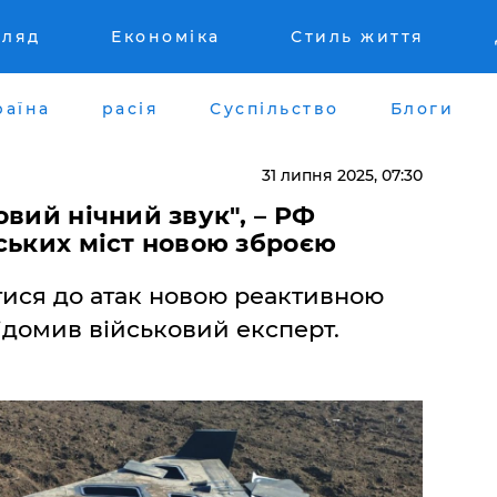
гляд
Економіка
Стиль життя
раїна
расія
Суспільство
Блоги
31 липня 2025, 07:30
овий нічний звук", – РФ
ських міст новою зброєю
тися до атак новою реактивною
відомив військовий експерт.