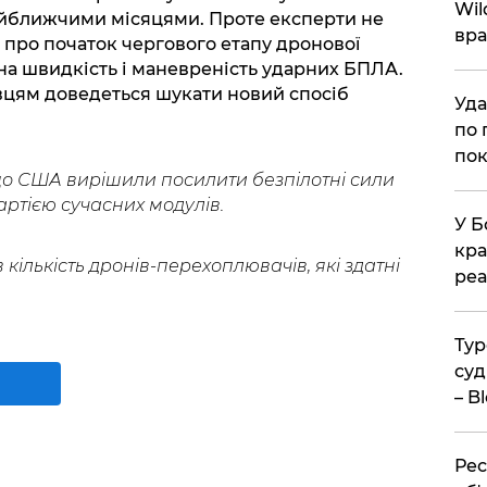
Wil
айближчими місяцями. Проте експерти не
вра
про початок чергового етапу дронової
 на швидкість і маневреність ударних БПЛА.
івцям доведеться шукати новий спосіб
Уда
по 
пок
що США вирішили посилити безпілотні сили
артією сучасних модулів.
У Б
кра
кількість дронів-перехоплювачів, які здатні
реа
Тур
суд
– B
Рес