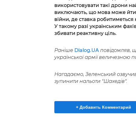
використовувати такі дрони н
виключають, що мова може йти 
війни, де ставка робитиметься
У такому разі українським фах
збивати реактивну ціль.
Раніше
Dialog.UA
повідомляв, 
української армії величезною п
Нагадаємо, Зеленський озвучив 
зупинити нальоти "Шахедів".
+ Добавить Комментарий