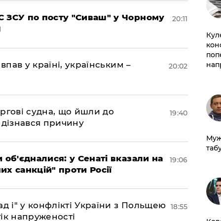
 ЗСУ по посту "Сиваш" у Чорному
20:11
Кул
кон
поп
впав у країні, українським –
нап
20:02
ргові судна, що йшли до
19:40
 дізнався причину
Муж
табу
 об'єдналися: у Сенаті вказали на
19:06
х санкцій" проти Росії
д і" у конфлікті України з Польщею
18:55
ік напруженості