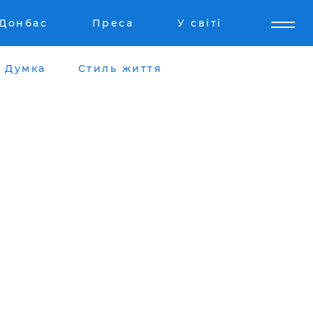
Донбас
Преса
У світі
Думка
Стиль життя