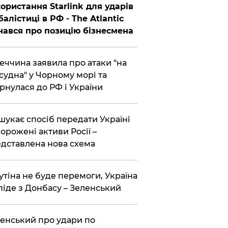
ористання Starlink для ударів
балістиці в РФ - The Atlantic
нався про позицію бізнесмена
еччина заявила про атаки "на
 судна" у Чорному морі та
рнулася до РФ і України
шукає спосіб передати Україні
орожені активи Росії –
дставлена ​​нова схема
утіна не буде перемоги, Україна
піде з Донбасу – Зеленський
енський про удари по