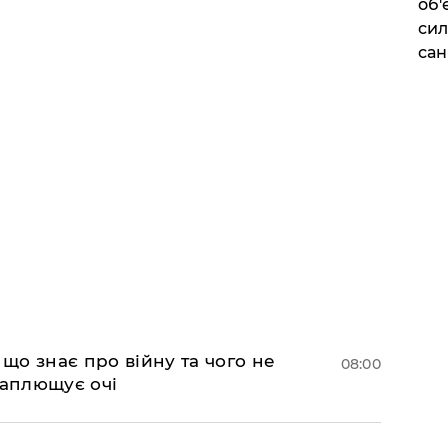
об'
сил
сан
 що знає про війну та чого не
08:00
 заплющує очі