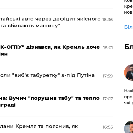
Ков
Кре
нов
тайські авто через дефіцит якісного
18:36
 та вбивають машину"
Бі
Б
К-ОГПУ" дізнався, як Кремль хоче
18:01
іян
оли "виб'є табуретку" з-під Путіна
17:59
Нак
про 
на: Вучич "порушив табу" та тепло
17:07
які
граді
лани Кремля та пояснив, як
16:55