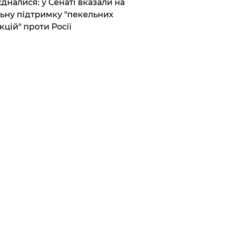
єдналися: у Сенаті вказали на
ьну підтримку "пекельних
кцій" проти Росії