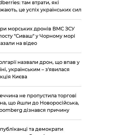
dberries: там втрати, які
жають, це успіх українських сил
ри морських дронів ВМС ЗСУ
посту "Сиваш" у Чорному морі
азали на відео
олгарії назвали дрон, що впав у
їні, українським – з'явилася
кція Києва
еччина не пропустила торгові
на, що йшли до Новоросійська,
loomberg дізнався причину
публіканці та демократи