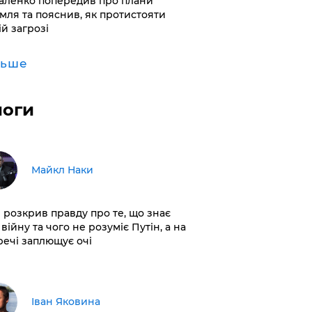
аленко попередив про плани
мля та пояснив, як протистояти
ій загрозі
льше
логи
Майкл Наки
і розкрив правду про те, що знає
війну та чого не розуміє Путін, а на
 речі заплющує очі
Іван Яковина