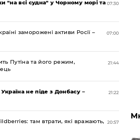
и "на всі судна" у Чорному морі та
07:30
раїні заморожені активи Росії –
07:00
ить Путіна та його режим,
21:44
нець
 Україна не піде з Донбасу –
21:22
М
dberries: там втрати, які вражають,
20:57