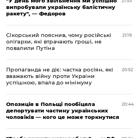
​"У день мого звільнення ми успішно
21:53
випробували українську балістичну
ракету", — Федоров
​Сікорський пояснив, чому російські
21:19
олігархи, які втрачають гроші, не
повалили Путіна
​Пропаганда не діє: частка росіян, які
20:52
вважають війну проти України
успішною, впала до мінімуму
​Опозиція в Польщі пообіцяла
20:44
депортувати частину українських
чоловіків — кого це може торкнутися