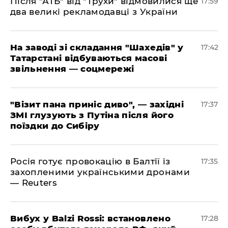
​Після "АТБ" від "Трухи" відмовилися ще
17:59
два великі рекламодавці з України
​На заводі зі складання "Шахедів" у
17:42
Татарстані відбуваються масові
звільнення — соцмережі
"Візит пана приніс диво", — західні
17:37
ЗМІ глузують з Путіна після його
поїздки до Сибіру
Росія готує провокацію в Балтії із
17:35
захопленими українськими дронами
— Reuters
​Вибух у Balzi Rossi: встановлено
17:28