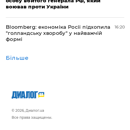
особу вбитого генерала РФ, який
воював проти України
Bloomberg: економіка Росії підхопила
16:20
"голландську хворобу" у найважчій
формі
Більше
© 2026, Диалог.ua
Все права защищены.