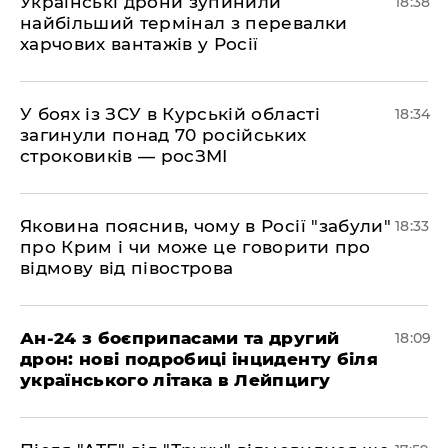
​Українські дрони зупинили
18:38
найбільший термінал з перевалки
харчових вантажів у Росії
​У боях із ЗСУ в Курській області
18:34
загинули понад 70 російських
строковиків — росЗМІ
​Яковина пояснив, чому в Росії "забули"
18:33
про Крим і чи може це говорити про
відмову від півострова
​Ан-24 з боєприпасами та другий
18:09
дрон: нові подробиці інциденту біля
українського літака в Лейпцигу