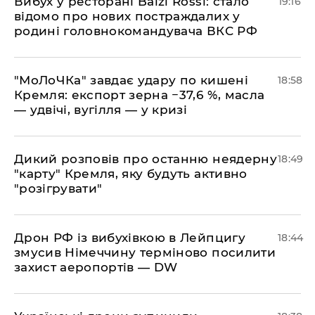
​Вибух у ресторані Balzi Rossi: стало
19:16
відомо про нових постраждалих у
родині головнокомандувача ВКС РФ
​"МоЛоЧКа" завдає удару по кишені
18:58
Кремля: експорт зерна −37,6 %, масла
— удвічі, вугілля — у кризі
​Дикий розповів про останню неядерну
18:49
"карту" Кремля, яку будуть активно
"розігрувати"
​Дрон РФ із вибухівкою в Лейпцигу
18:44
змусив Німеччину терміново посилити
захист аеропортів — DW