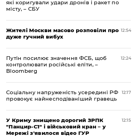
які коригували удари дронів і ракет по
місту, – СБУ
Жителі Москви масово розповіли про
12:54
дуже гучний вибух
Путін посилює значення ФСБ, щоб
12:24
контролювати російські еліти, –
Bloomberg
Соціальну напруженість усередині РФ
12:17
провокує найнесподіваніший гравець
У Криму знищено дорогий ЗРПК
12:15
"Панцир-С1" і військовий кран – у
Мережі з'явилося відео ГУР