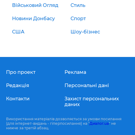
Військовий Огляд
Стиль
Новини Донбасу
Спорт
США
Шоу-бізнес
Про проект
Реклама
Редакція
Персональні дані
Контакти
Захист персональних
даних
Використання матеріалів дозволяється за умови посилання
(для інтернет-видань - гіперпосилання) на "
Диалог.ua
" не
нижче за третій абзац.