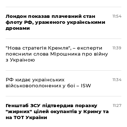
Лондон показав плачевний стан
11:54
флоту РФ, ураженого українськими
дронами
"Нова стратегія Кремля", – експерти
11:39
пояснили слова Мірошника про війну
з Україною
РФ кидає українських
11:34
військовополонених у бої – ISW
Генштаб ЗСУ підтвердив поразку
11:27
"жирних" цілей окупантів у Криму та
на ТОТ України