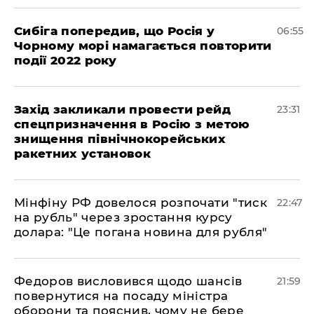
Сибіга попередив, що Росія у
06:55
Чорному морі намагається повторити
події 2022 року
​Захід закликали провести рейд
23:31
спецпризначення в Росію з метою
знищення північнокорейських
ракетних установок
​Мінфіну РФ довелося розпочати "тиск
22:47
на рубль" через зростання курсу
долара: "Це погана новина для рубля"
​Федоров висловився щодо шансів
21:59
повернутися на посаду міністра
оборони та пояснив, чому не бере