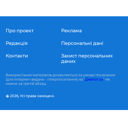
Про проект
Реклама
Редакція
Персональні дані
Контакти
Захист персональних
даних
Використання матеріалів дозволяється за умови посилання
(для інтернет-видань - гіперпосилання) на "
Диалог.ua
" не
нижче за третій абзац.
� 2026,
Усі права захищені.