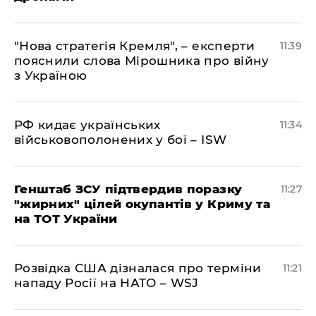
"Нова стратегія Кремля", – експерти
11:39
пояснили слова Мірошника про війну
з Україною
РФ кидає українських
11:34
військовополонених у бої – ISW
Генштаб ЗСУ підтвердив поразку
11:27
"жирних" цілей окупантів у Криму та
на ТОТ України
Розвідка США дізналася про терміни
11:21
нападу Росії на НАТО – WSJ