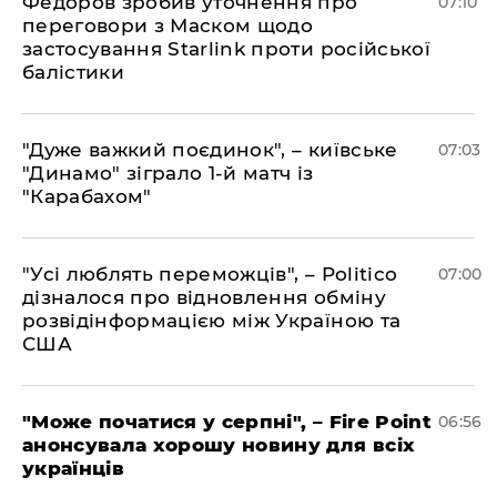
Федоров зробив уточнення про
07:10
переговори з Маском щодо
застосування Starlink проти російської
балістики
"Дуже важкий поєдинок", – київське
07:03
"Динамо" зіграло 1-й матч із
"Карабахом"
"Усі люблять переможців", – Politico
07:00
дізналося про відновлення обміну
розвідінформацією між Україною та
США
"Може початися у серпні", – Fire Point
06:56
анонсувала хорошу новину для всіх
українців