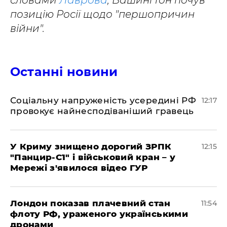
словами
Лаврова
, Вашингтон почув
позицію Росії щодо "першопричин
війни".
Останні новини
Соціальну напруженість усередині РФ
12:17
провокує найнесподіваніший гравець
У Криму знищено дорогий ЗРПК
12:15
"Панцир-С1" і військовий кран – у
Мережі з'явилося відео ГУР
Лондон показав плачевний стан
11:54
флоту РФ, ураженого українськими
дронами