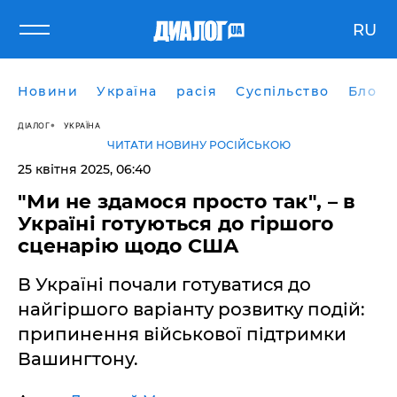
RU
Новини
Україна
расія
Суспільство
Блоги
ДІАЛОГ
УКРАЇНА
ЧИТАТИ НОВИНУ РОСІЙСЬКОЮ
25 квітня 2025, 06:40
"Ми не здамося просто так", – в
Україні готуються до гіршого
сценарію щодо США
В Україні почали готуватися до
найгіршого варіанту розвитку подій:
припинення військової підтримки
Вашингтону.