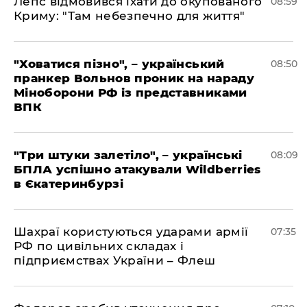
Лепс відмовився їхати до окупованого
08:59
Криму: "Там небезпечно для життя"
"Ховатися пізно", – український
08:50
пранкер Вольнов проник на нараду
Міноборони РФ із представниками
ВПК
"Три штуки залетіло", – українські
08:09
БПЛА успішно атакували Wildberries
в Єкатеринбурзі
Шахраї користуються ударами армії
07:35
РФ по цивільних складах і
підприємствах України – Флеш