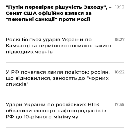
​"Путін перевіряє рішучість Заходу", –
19:13
Сенат США офіційно взявся за
"пекельні санкції" проти Росії
​Росія боїться ударів України по
18:27
Камчатці та терміново посилює захист
підводних човнів
​У РФ почалася хвиля повісток: росіян,
18:22
що відмовилися, заносять до "чорних
списків"
​Удари України по російських НПЗ
17:55
обвалили експорт нафтопродуктів із
РФ до 10-річного мінімуму