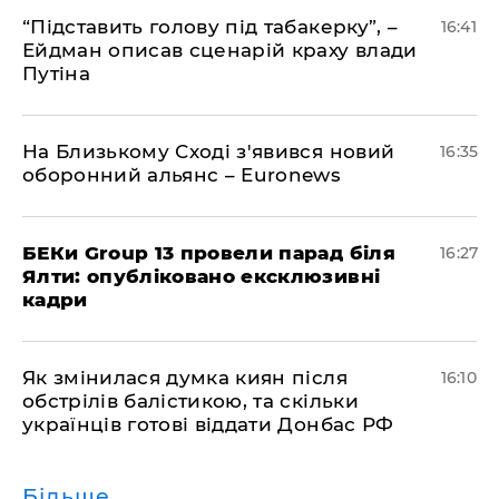
​“Підставить голову під табакерку”, –
16:41
Ейдман описав сценарій краху влади
Путіна
На Близькому Сході з'явився новий
16:35
оборонний альянс – Euronews
БЕКи Group 13 провели парад біля
16:27
Ялти: опубліковано ексклюзивні
кадри
Як змінилася думка киян після
16:10
обстрілів балістикою, та скільки
українців готові віддати Донбас РФ
Більше