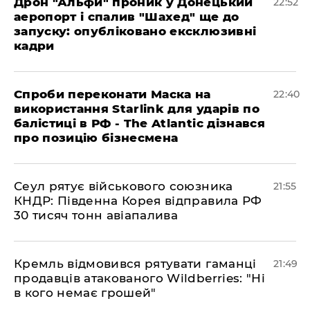
​Дрон "Альфи" проник у Донецький
22:52
аеропорт і спалив "Шахед" ще до
запуску: опубліковано ексклюзивні
кадри
​Спроби переконати Маска на
22:40
використання Starlink для ударів по
балістиці в РФ - The Atlantic дізнався
про позицію бізнесмена
​Сеул рятує військового союзника
21:55
КНДР: Південна Корея відправила РФ
30 тисяч тонн авіапалива
​Кремль відмовився рятувати гаманці
21:49
продавців атакованого Wildberries: "Ні
в кого немає грошей"