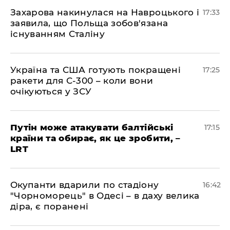
​Захарова накинулася на Навроцького і
17:33
заявила, що Польща зобов'язана
існуванням Сталіну
​Україна та США готують покращені
17:25
ракети для С-300 – коли вони
очікуються у ЗСУ
​Путін може атакувати балтійські
17:15
країни та обирає, як це зробити, –
LRT
​Окупанти вдарили по стадіону
16:42
"Чорноморець" в Одесі – в даху велика
діра, є поранені