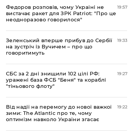
​Федоров розповів, чому Україні не
19:57
вистачає ракет для ЗРК Patriot: "Про це
неодноразово говорилося"
​Зеленський вперше прибув до Сербії
19:33
на зустріч із Вучичем – про що
говоритимуть
​СБС за 2 дні знищили 102 цілі РФ:
19:27
уражені база ФСБ "Беня" та кораблі
"тіньового флоту"
​Від надії на перемогу до нової важкої
19:22
зими: The Atlantic про те, чому
оптимізм навколо України згасає