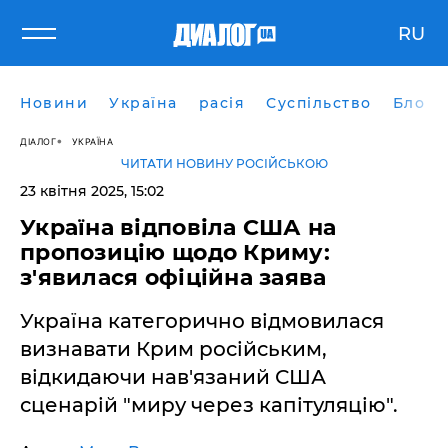
RU
Новини
Україна
расія
Суспільство
Блоги
ДІАЛОГ
УКРАЇНА
ЧИТАТИ НОВИНУ РОСІЙСЬКОЮ
23 квітня 2025, 15:02
Україна відповіла США на
пропозицію щодо Криму:
з'явилася офіційна заява
Україна категорично відмовилася
визнавати Крим російським,
відкидаючи нав'язаний США
сценарій "миру через капітуляцію".