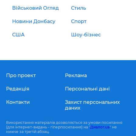
Військовий Огляд
Стиль
Новини Донбасу
Спорт
США
Шоу-бізнес
Про проект
Реклама
Редакція
Персональні дані
Контакти
Захист персональних
даних
Використання матеріалів дозволяється за умови посилання
(для інтернет-видань - гіперпосилання) на "
Диалог.ua
" не
нижче за третій абзац.