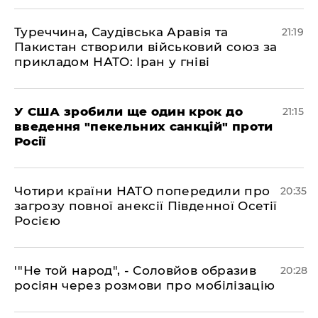
​Туреччина, Саудівська Аравія та
21:19
Пакистан створили військовий союз за
прикладом НАТО: Іран у гніві
​У США зробили ще один крок до
21:15
введення "пекельних санкцій" проти
Росії
​Чотири країни НАТО попередили про
20:35
загрозу повної анексії Південної Осетії
Росією
​'"Не той народ", - Соловйов образив
20:28
росіян через розмови про мобілізацію