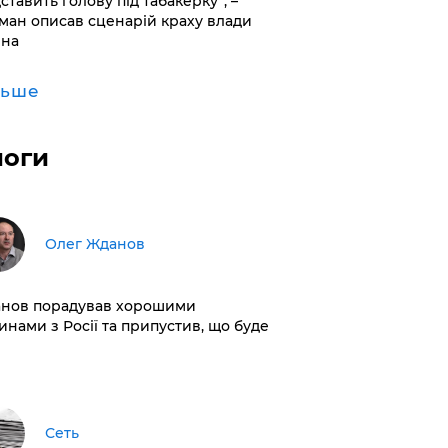
дставить голову під табакерку”, –
ман описав сценарій краху влади
іна
льше
логи
Олег Жданов
нов порадував хорошими
инами з Росії та припустив, що буде
Сеть