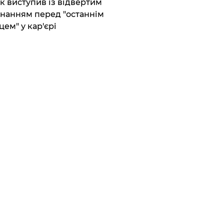
ик виступив із відвертим
нанням перед "останнім
цем" у кар'єрі