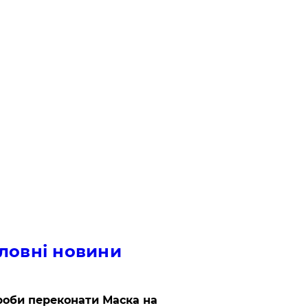
ловні новини
роби переконати Маска на