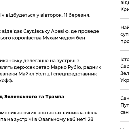
від
Кр
ч відбудеться у вівторок, 11 березня.
Най
відвідає Саудівську Аравію, де проведе
суп
цього королівства Мухаммедом бен
про
Іст
иканську делегацію на зустрічі з
Сер
влять держсекретар Марко Рубіо, радник
Зел
езпеки Майкл Уолтц і спецпредставник
Укр
ткофф.
д Зеленського та Трампа
Сен
Пут
сан
-американських контактах виникла після
а на зустрічі в Овальному кабінеті 28