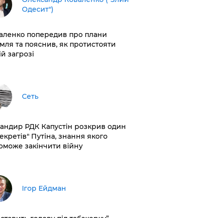
Одесит")
аленко попередив про плани
мля та пояснив, як протистояти
ій загрозі
Сеть
андир РДК Капустін розкрив один
секретів" Путіна, знання якого
оможе закінчити війну
Ігор Ейдман