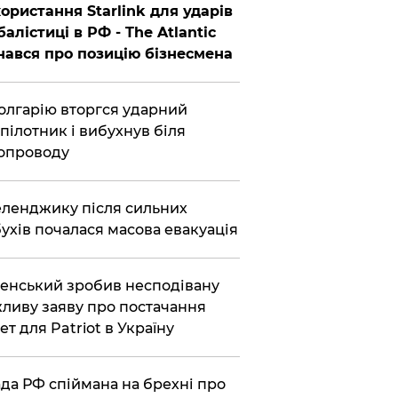
ористання Starlink для ударів
балістиці в РФ - The Atlantic
нався про позицію бізнесмена
олгарію вторгся ударний
пілотник і вибухнув біля
опроводу
еленджику після сильних
ухів почалася масова евакуація
енський зробив несподівану
ливу заяву про постачання
ет для Patriot в Україну
да РФ спіймана на брехні про