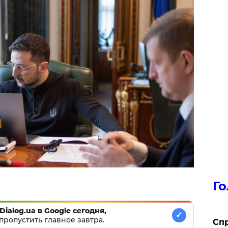
Го
Dialog.ua в Google сегодня,
✓
пропустить главное завтра.
​Сп