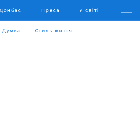
Донбас
Преса
У світі
Думка
Стиль життя