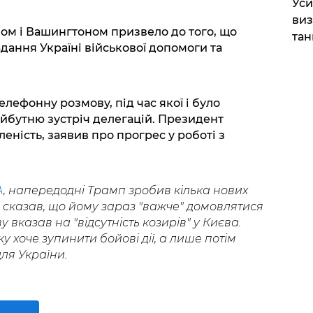
​Ус
виз
ом і Вашингтоном призвело до того, що
тан
ання Україні військової допомоги та
лефонну розмову, під час якої і було
йбутню зустріч делегацій. Президент
ність, заявив про прогрес у роботі з
A
, напередодні Трамп зробив кілька нових
 сказав, що йому зараз "важче" домовлятися
 вказав на "відсутність козирів" у Києва.
ку хоче зупинити бойові дії, а лише потім
ля України.