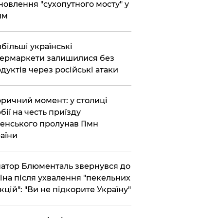
новлення "сухопутного мосту" у
им
більші українські
ермаркети залишилися без
дуктів через російські атаки
оричний момент: у столиці
бії на честь приїзду
енського пролунав Гімн
аїни
атор Блюменталь звернувся до
іна після ухвалення "пекельних
кцій": "Ви не підкорите Україну"