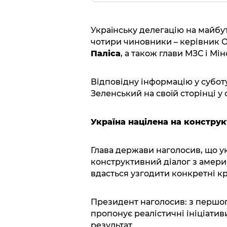
Українську делегацію на майбу
чотири чиновники – керівник
Паліса
, а також глави МЗС і М
Відповідну інформацію у субо
Зеленський на своїй сторінці у
Україна націлена на констру
Глава держави наголосив, що ук
конструктивний діалог з амер
вдасться узгодити конкретні кр
Президент наголосив: з першог
пропонує реалістичні ініціатив
результат.