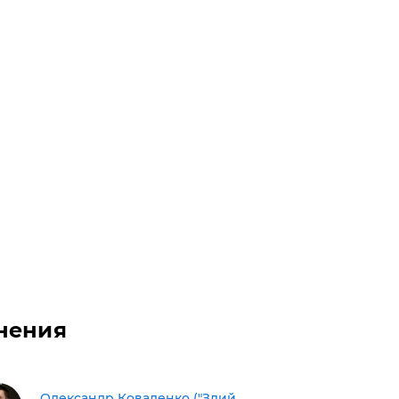
нения
Олександр Коваленко ("Злий