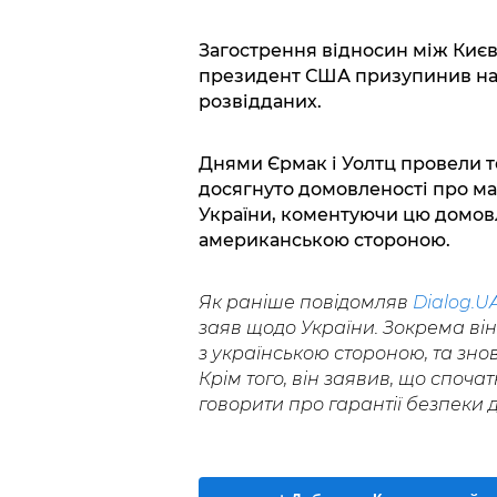
Загострення відносин між Києв
президент США призупинив над
розвідданих.
Днями Єрмак і Уолтц провели те
досягнуто домовленості про ма
України, коментуючи цю домовле
американською стороною.
Як раніше повідомляв
Dialog.U
заяв щодо України. Зокрема він
з українською стороною, та знову
Крім того, він заявив, що спочат
говорити про гарантії безпеки д