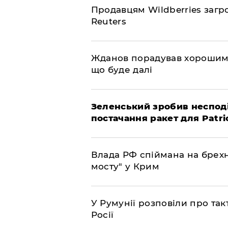
Продавцям Wildberries загр
Reuters
Жданов порадував хорошими
що буде далі
Зеленський зробив неспод
постачання ракет для Patri
Влада РФ спіймана на брехн
мосту" у Крим
У Румунії розповіли про та
Росії