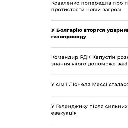
Коваленко попередив про п
протистояти новій загрозі
У Болгарію вторгся ударний
газопроводу
Командир РДК Капустін розкр
знання якого допоможе закі
У сім'ї Ліонеля Мессі сталас
У Геленджику після сильних
евакуація