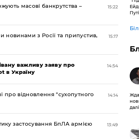
​“Пі
ожують масові банкрутства –
Ейд
15:22
Пут
Бі
 новинами з Росії та припустив,
15:17
Б
івану важливу заяву про
14:54
ot в Україну
і про відновлення "сухопутного
Жда
14:14
нов
далі
ктику застосування БпЛА армією
13:49