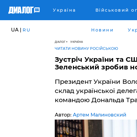
Україна
Військовий о
UA |
RU
Новини
Ук
ДІАЛОГ
УКРАЇНА
ЧИТАТИ НОВИНУ РОСІЙСЬКОЮ
Зустріч України та СШ
Зеленський зробив н
Президент України Вол
склад української делег
командою Дональда Тра
Автор:
Артем Малиновский