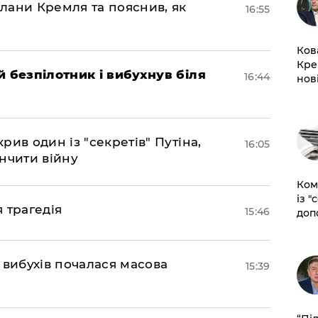
лани Кремля та пояснив, як
16:55
Ков
Кре
 безпілотник і вибухнув біля
16:44
нов
ив один із "секретів" Путіна,
16:05
нчити війну
Ком
із "
я трагедія
15:46
доп
 вибухів почалася масова
15:39