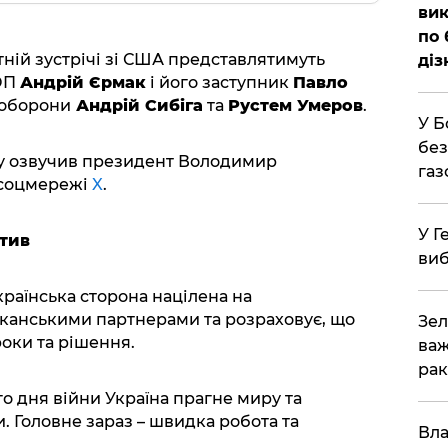
вик
по 
тній зустрічі зі США представлятимуть
діз
 ОП
Андрій Єрмак
і його заступник
Павло
іноборони
Андрій Сибіга
та
Рустем Умеров
.
У Б
без
ту озвучив президент Володимир
газ
 соцмережі
X
.
У Г
ктив
виб
раїнська сторона націлена на
иканськими партнерами та розраховує, що
Зел
оки та рішення.
важ
рак
о дня війни Україна прагне миру та
и. Головне зараз – швидка робота та
Вла