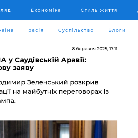
гляд
Економіка
Стиль життя
раїна
расія
Суспільство
Блоги
8 березня 2025, 17:11
А у Саудівській Аравії:
ову заяву
одимир Зеленський розкрив
ації на майбутніх переговорах із
мпа.