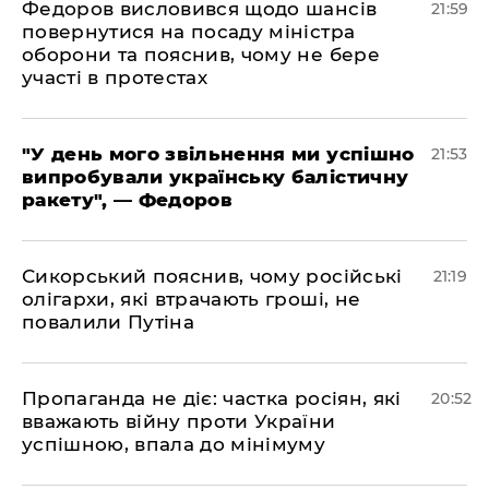
​Федоров висловився щодо шансів
21:59
повернутися на посаду міністра
оборони та пояснив, чому не бере
участі в протестах
​"У день мого звільнення ми успішно
21:53
випробували українську балістичну
ракету", — Федоров
​Сикорський пояснив, чому російські
21:19
олігархи, які втрачають гроші, не
повалили Путіна
​Пропаганда не діє: частка росіян, які
20:52
вважають війну проти України
успішною, впала до мінімуму