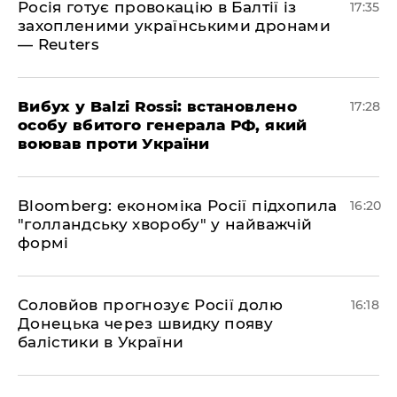
Росія готує провокацію в Балтії із
17:35
захопленими українськими дронами
— Reuters
​Вибух у Balzi Rossi: встановлено
17:28
особу вбитого генерала РФ, який
воював проти України
Bloomberg: економіка Росії підхопила
16:20
"голландську хворобу" у найважчій
формі
Соловйов прогнозує Росії долю
16:18
Донецька через швидку появу
балістики в України