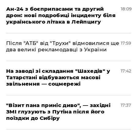
​Ан-24 з боєприпасами та другий
18:09
дрон: нові подробиці інциденту біля
українського літака в Лейпцигу
​Після "АТБ" від "Трухи" відмовилися ще
17:59
два великі рекламодавці з України
​На заводі зі складання "Шахедів" у
17:42
Татарстані відбуваються масові
звільнення — соцмережі
"Візит пана приніс диво", — західні
17:37
ЗМІ глузують з Путіна після його
поїздки до Сибіру