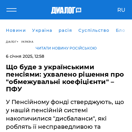
RU
Новини
Україна
расія
Суспільство
Блоги
ДІАЛОГ
УКРАЇНА
ЧИТАТИ НОВИНУ РОСІЙСЬКОЮ
6 січня 2025, 12:58
Що буде з українськими
пенсіями: ухвалено рішення про
"обмежувальні коефіцієнти" –
ПФУ
У Пенсійному фонді стверджують, що
у нашій пенсійній системі
накопичилися "дисбаланси", які
роблять її несправедливою та