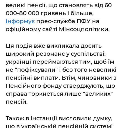
великі пенсії, що становлять від 60
000-80 000 гривень і більше,
інформує
прес-служба ПФУ на
офіційному сайті Мінсоцполітики.
Ця подія вже викликала досить
широкий резонанс у суспільстві:
українці переймаються тим, щоб їм
не "пофіксували" і без того невеликі
пенсійні виплати. Втім, чиновники з
Пенсійного фонду стверджують, що
справа торкнеться лише "великих"
пенсій.
Також в інстанції висловили думку,
що в українській пенсійній системі