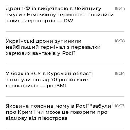
​Дрон РФ із вибухівкою в Лейпцигу
18:44
змусив Німеччину терміново посилити
захист аеропортів — DW
​Українські дрони зупинили
18:38
найбільший термінал з перевалки
харчових вантажів у Росії
​У боях із ЗСУ в Курській області
18:34
загинули понад 70 російських
строковиків — росЗМІ
​Яковина пояснив, чому в Росії "забули"
18:33
про Крим і чи може це говорити про
відмову від півострова