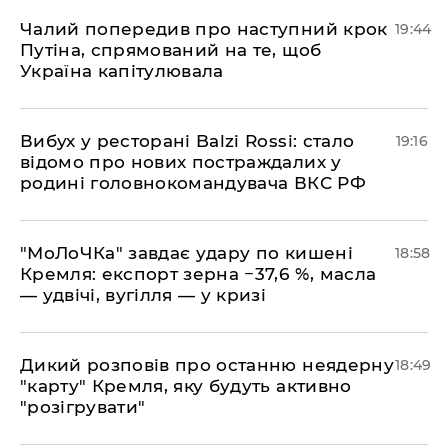
​Чалий попередив про наступний крок
19:44
Путіна, спрямований на те, щоб
Україна капітулювала
​Вибух у ресторані Balzi Rossi: стало
19:16
відомо про нових постраждалих у
родині головнокомандувача ВКС РФ
​"МоЛоЧКа" завдає удару по кишені
18:58
Кремля: експорт зерна −37,6 %, масла
— удвічі, вугілля — у кризі
​Дикий розповів про останню неядерну
18:49
"карту" Кремля, яку будуть активно
"розігрувати"