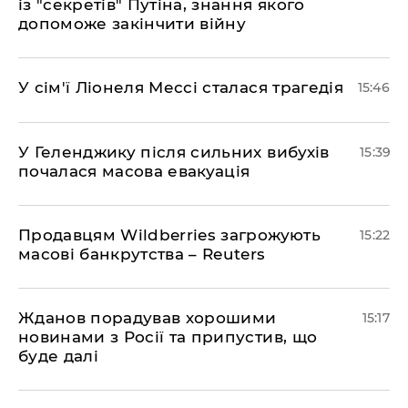
із "секретів" Путіна, знання якого
допоможе закінчити війну
У сім'ї Ліонеля Мессі сталася трагедія
15:46
У Геленджику після сильних вибухів
15:39
почалася масова евакуація
Продавцям Wildberries загрожують
15:22
масові банкрутства – Reuters
Жданов порадував хорошими
15:17
новинами з Росії та припустив, що
буде далі