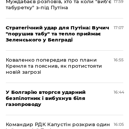
Муждабаєв розповів, хто та коли "виб'є
17:59
табуретку" з-під Путіна
Стратегічний удар для Путіна: Вучич
17:07
"порушив табу" та тепло приймає
Зеленського у Белграді
Коваленко попередив про плани
16:55
Кремля та пояснив, як протистояти
новій загрозі
У Болгарію вторгся ударний
16:44
безпілотник і вибухнув біля
газопроводу
Командир РДК Капустін розкрив один
16:05