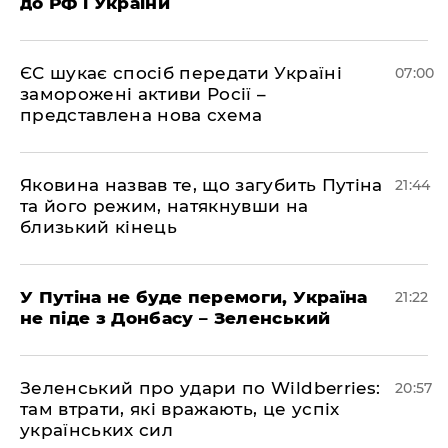
до РФ і України
ЄС шукає спосіб передати Україні
07:00
заморожені активи Росії –
представлена ​​нова схема
Яковина назвав те, що загубить Путіна
21:44
та його режим, натякнувши на
близький кінець
У Путіна не буде перемоги, Україна
21:22
не піде з Донбасу – Зеленський
Зеленський про удари по Wildberries:
20:57
там втрати, які вражають, це успіх
українських сил