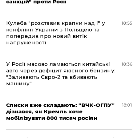
санкцій" проти Росії
Кулеба "розставив крапки над і" у
18:55
конфлікті України з Польщею та
попередив про новий витік
напруженості
У Росії масово ламаються китайські
18:36
авто через дефіцит якісного бензину:
"Заливають Євро-2 та вбивають
машину"
Списки вже складають: "ВЧК-ОГПУ"
18:01
дізнався, як Кремль хоче
мобілізувати 800 тисяч росіян