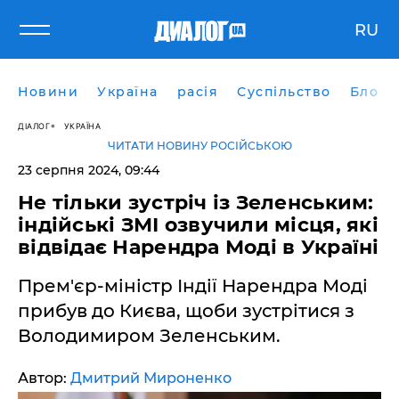
RU
Новини
Україна
расія
Суспільство
Блоги
ДІАЛОГ
УКРАЇНА
ЧИТАТИ НОВИНУ РОСІЙСЬКОЮ
23 серпня 2024, 09:44
Не тільки зустріч із Зеленським:
індійські ЗМІ озвучили місця, які
відвідає Нарендра Моді в Україні
Прем'єр-міністр Індії Нарендра Моді
прибув до Києва, щоби зустрітися з
Володимиром Зеленським.
Автор:
Дмитрий Мироненко