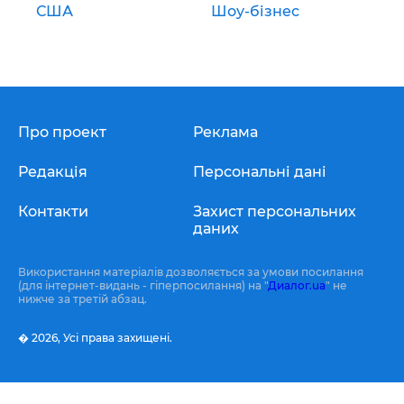
США
Шоу-бізнес
Про проект
Реклама
Редакція
Персональні дані
Контакти
Захист персональних
даних
Використання матеріалів дозволяється за умови посилання
(для інтернет-видань - гіперпосилання) на "
Диалог.ua
" не
нижче за третій абзац.
� 2026,
Усі права захищені.