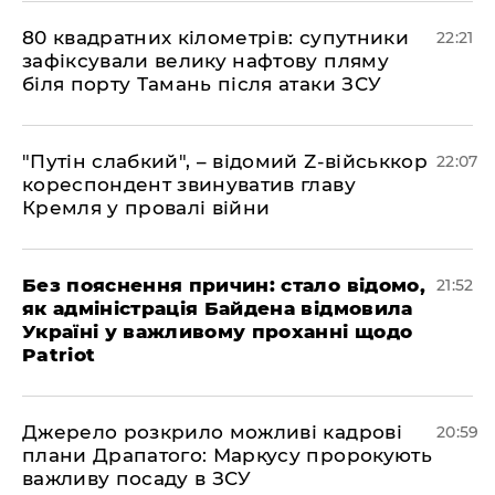
​80 квадратних кілометрів: супутники
22:21
зафіксували велику нафтову пляму
біля порту Тамань після атаки ЗСУ
"Путін слабкий", – відомий Z-військкор
22:07
кореспондент звинуватив главу
Кремля у провалі війни
​Без пояснення причин: стало відомо,
21:52
як адміністрація Байдена відмовила
Україні у важливому проханні щодо
Patriot
​Джерело розкрило можливі кадрові
20:59
плани Драпатого: Маркусу пророкують
важливу посаду в ЗСУ