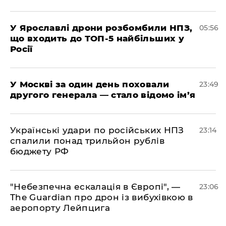
У Ярославлі дрони розбомбили НПЗ,
05:56
що входить до ТОП-5 найбільших у
Росії
​У Москві за один день поховали
23:49
другого генерала — стало відомо ім’я
​Українські удари по російських НПЗ
23:14
спалили понад трильйон рублів
бюджету РФ
​"Небезпечна ескалація в Європі", —
23:06
The Guardian про дрон із вибухівкою в
аеропорту Лейпцига