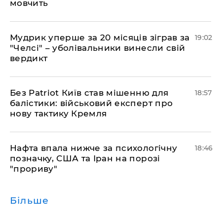
мовчить
​Мудрик уперше за 20 місяців зіграв за
19:02
"Челсі" – уболівальники винесли свій
вердикт
​Без Patriot Київ став мішенню для
18:57
балістики: військовий експерт про
нову тактику Кремля
​Нафта впала нижче за психологічну
18:46
позначку, США та Іран на порозі
"прориву"
Більше