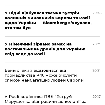
​У Відні відбулася таємна зустріч
20:45
колишніх чиновників Європи та Росії
щодо України — Bloomberg з’ясувало,
хто там був
​У Німеччині зірвано замах на
20:39
постачальника дронів для України:
слід веде до Росії
​Банкір, який відмовився від
20:21
громадянства РФ, може очолити
список найбагатших людей Європи
​У Росії керівника ПВК "Яструб"
20:17
Марущенка відправили до колонії за