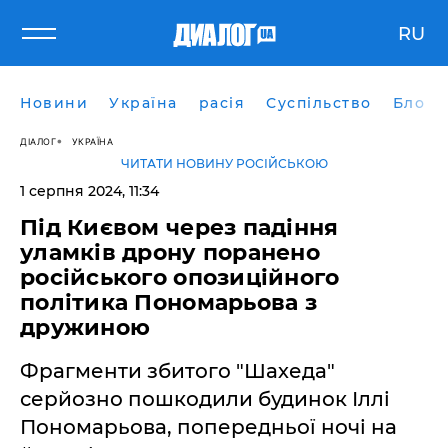
RU
Новини
Україна
расія
Суспільство
Блоги
ДІАЛОГ
УКРАЇНА
ЧИТАТИ НОВИНУ РОСІЙСЬКОЮ
1 серпня 2024, 11:34
Під Києвом через падіння
уламків дрону поранено
російського опозиційного
політика Пономарьова з
дружиною
Фрагменти збитого "Шахеда"
серйозно пошкодили будинок Іллі
Пономарьова, попередньої ночі на