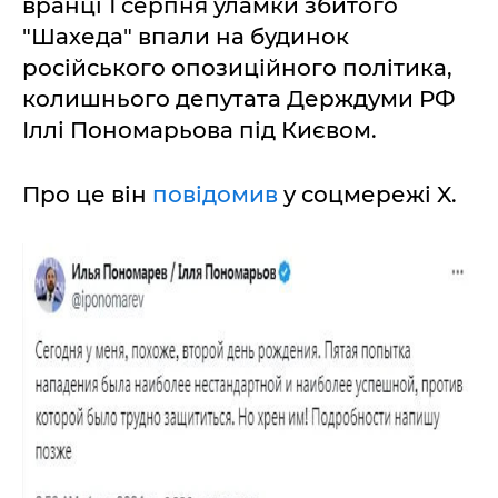
вранці 1 серпня уламки збитого
"Шахеда" впали на будинок
російського опозиційного політика,
колишнього депутата Держдуми РФ
Іллі Пономарьова під Києвом.
Про це він
повідомив
у соцмережі X.