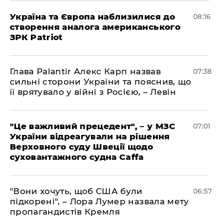
Україна та Європа наблизилися до
08:16
створення аналога американського
ЗРК Patriot
Глава Palantir Алекс Карп назвав
07:38
сильні сторони України та пояснив, що
її врятувало у війні з Росією, – Левін
"Це важливий прецедент", – у МЗС
07:01
України відреагували на рішення
Верховного суду Швеції щодо
суховантажного судна Caffa
"Вони хочуть, щоб США були
06:57
підкорені", – Лора Лумер назвала мету
пропагандистів Кремля