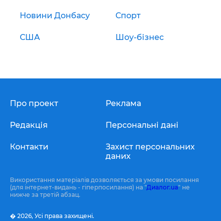
Новини Донбасу
Спорт
США
Шоу-бізнес
Про проект
Реклама
Редакція
Персональні дані
Контакти
Захист персональних
даних
Використання матеріалів дозволяється за умови посилання
(для інтернет-видань - гіперпосилання) на "
Диалог.ua
" не
нижче за третій абзац.
� 2026,
Усі права захищені.