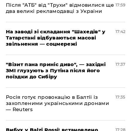
​Після "АТБ" від "Трухи" відмовилися ще
17:59
два великі рекламодавці з України
​На заводі зі складання "Шахедів" у
17:42
Татарстані відбуваються масові
звільнення — соцмережі
"Візит пана приніс диво", — західні
17:37
ЗМІ глузують з Путіна після його
поїздки до Сибіру
Росія готує провокацію в Балтії із
17:35
захопленими українськими дронами
— Reuters
​Вибух у Balzi Rossi: встановлено
17:28