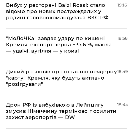
​Вибух у ресторані Balzi Rossi: стало
19:16
відомо про нових постраждалих у
родині головнокомандувача ВКС РФ
​"МоЛоЧКа" завдає удару по кишені
18:58
Кремля: експорт зерна −37,6 %, масла
— удвічі, вугілля — у кризі
​Дикий розповів про останню неядерну
18:49
"карту" Кремля, яку будуть активно
"розігрувати"
​Дрон РФ із вибухівкою в Лейпцигу
18:44
змусив Німеччину терміново посилити
захист аеропортів — DW