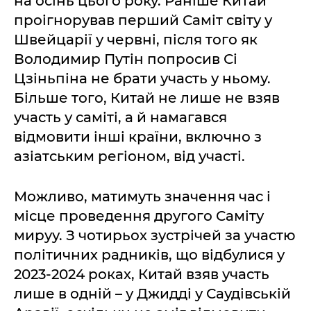
на осінь цього року. Раніше Китай
проігнорував перший Саміт світу у
Швейцарії у червні, після того як
Володимир Путін попросив Сі
Цзіньпіна не брати участь у ньому.
Більше того, Китай не лише не взяв
участь у саміті, а й намагався
відмовити інші країни, включно з
азіатським регіоном, від участі.
Можливо, матимуть значення час і
місце проведення другого Саміту
мируу. З чотирьох зустрічей за участю
політичних радників, що відбулися у
2023-2024 роках, Китай взяв участь
лише в одній – у Джидді у Саудівській