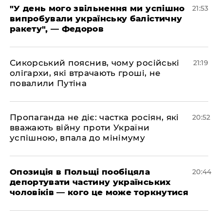
​"У день мого звільнення ми успішно
21:53
випробували українську балістичну
ракету", — Федоров
​Сикорський пояснив, чому російські
21:19
олігархи, які втрачають гроші, не
повалили Путіна
​Пропаганда не діє: частка росіян, які
20:52
вважають війну проти України
успішною, впала до мінімуму
​Опозиція в Польщі пообіцяла
20:44
депортувати частину українських
чоловіків — кого це може торкнутися