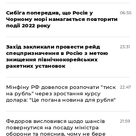
Сибіга попередив, що Росія у
06:55
Чорному морі намагається повторити
події 2022 року
​Захід закликали провести рейд
23:31
спецпризначення в Росію з метою
знищення північнокорейських
ракетних установок
​Мінфіну РФ довелося розпочати "тиск
22:47
на рубль" через зростання курсу
долара: "Це погана новина для рубля"
​Федоров висловився щодо шансів
21:59
повернутися на посаду міністра
оборони та пояснив, чому не бере