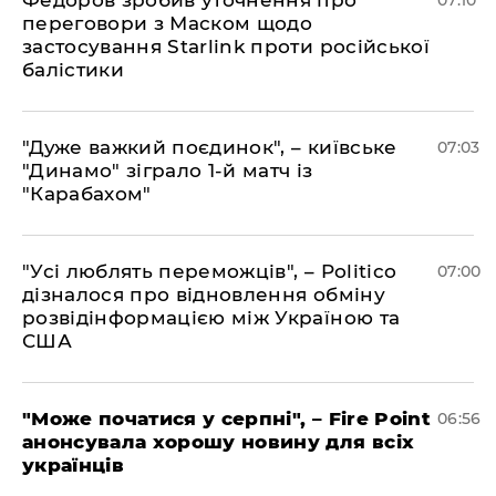
Федоров зробив уточнення про
07:10
переговори з Маском щодо
застосування Starlink проти російської
балістики
"Дуже важкий поєдинок", – київське
07:03
"Динамо" зіграло 1-й матч із
"Карабахом"
"Усі люблять переможців", – Politico
07:00
дізналося про відновлення обміну
розвідінформацією між Україною та
США
"Може початися у серпні", – Fire Point
06:56
анонсувала хорошу новину для всіх
українців