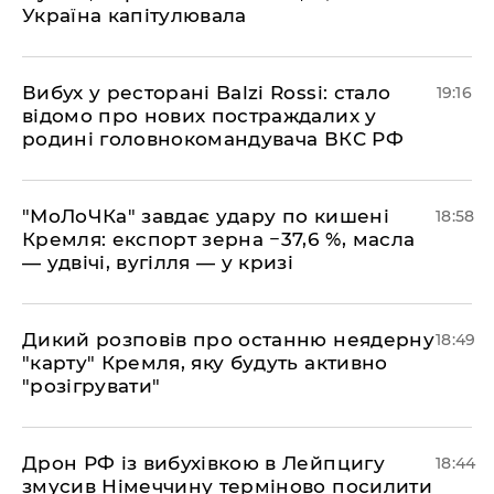
Україна капітулювала
​Вибух у ресторані Balzi Rossi: стало
19:16
відомо про нових постраждалих у
родині головнокомандувача ВКС РФ
​"МоЛоЧКа" завдає удару по кишені
18:58
Кремля: експорт зерна −37,6 %, масла
— удвічі, вугілля — у кризі
​Дикий розповів про останню неядерну
18:49
"карту" Кремля, яку будуть активно
"розігрувати"
​Дрон РФ із вибухівкою в Лейпцигу
18:44
змусив Німеччину терміново посилити