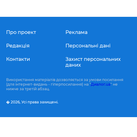
Про проект
Реклама
Редакція
Персональні дані
Контакти
Захист персональних
даних
Використання матеріалів дозволяється за умови посилання
(для інтернет-видань - гіперпосилання) на "
Диалог.ua
" не
нижче за третій абзац.
� 2026,
Усі права захищені.