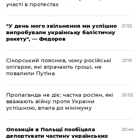
участі в протестах
​"У день мого звільнення ми успішно
21:53
випробували українську балістичну
ракету", — Федоров
​Сікорський пояснив, чому російські
21:19
олігархи, які втрачають гроші, не
повалили Путіна
​Пропаганда не діє: частка росіян, які
20:52
вважають війну проти України
успішною, впала до мінімуму
​Опозиція в Польщі пообіцяла
20:44
депортувати частину українських