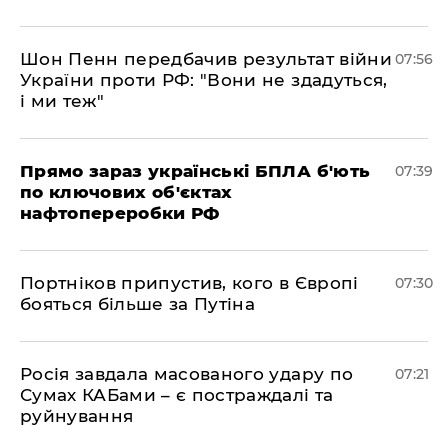
Шон Пенн передбачив результат війни
07:56
України проти РФ: "Вони не здадуться,
і ми теж"
Прямо зараз українські БПЛА б'ють
07:39
по ключових об'єктах
нафтопереробки РФ
Портніков припустив, кого в Європі
07:30
бояться більше за Путіна
Росія завдала масованого удару по
07:21
Сумах КАБами – є постраждалі та
руйнування