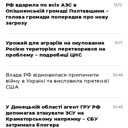
РФ вдарила по всіх АЗС в
12:12
Опішнянській громаді Полтавщини –
голова громади попередив про нову
загрозу
Урожай для аграріїв на окупованих
11:17
Росією територіях перетворився на
проблему – подробиці ЦНС
Влада РФ відмовилася припинити
10:46
війну в Україні та висловила претензії
США
У Донецькій області агент ГРУ РФ
10:45
допомагав атакувати ЗСУ на
Краматорському напрямку – СБУ
затримала блогера