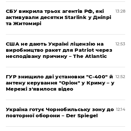
СБУ викрила трьох агентів РФ, які
13:28
активували десятки Starlink у Дніпрі
та Житомирі
США не дають Україні ліцензію на
12:53
виробництво ракет для Patriot через
несподівану причину – The Atlantic
ГУР знищило дві установки "С-400" й
12:52
антену керування "Оріон" у Криму – у
Мережі з'явилося відео
Україна готує Чорнобильську зону до
12:14
повторної оборони – Der Spiegel