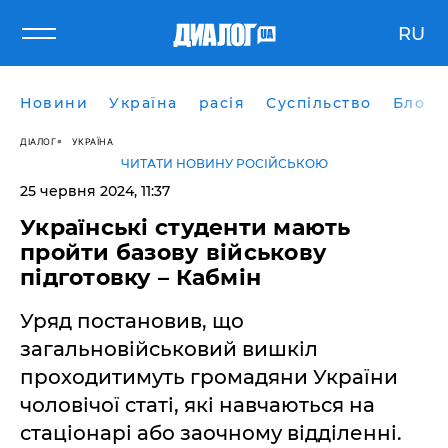
RU
Новини
Україна
расія
Суспільство
Блоги
ДІАЛОГ
УКРАЇНА
ЧИТАТИ НОВИНУ РОСІЙСЬКОЮ
25 червня 2024, 11:37
Українські студенти мають
пройти базову військову
підготовку – Кабмін
Уряд постановив, що
загальновійськовий вишкіл
проходитимуть громадяни України
чоловічої статі, які навчаються на
стаціонарі або заочному відділенні.