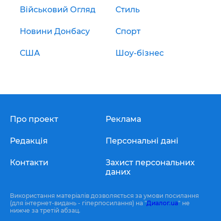
Військовий Огляд
Стиль
Новини Донбасу
Спорт
США
Шоу-бізнес
Про проект
Реклама
Редакція
Персональні дані
Контакти
Захист персональних
даних
Використання матеріалів дозволяється за умови посилання
(для інтернет-видань - гіперпосилання) на "
Диалог.ua
" не
нижче за третій абзац.