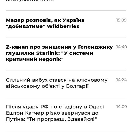
Мадяр розповів, як Україна
15:09
"добиватиме" Wildberries
Z-канал про знищення у Геленджику
14:40
глушилки Starlink: "У системи
критичний недолік"
Сильний вибух стався на ключовому
14:24
військовому об'єкті у Болгарії
Після удару РФ по стадіону в Одесі
14:09
Ештон Катчер різко звернувся до
Путіна: "Ти програєш. Здавайся!"