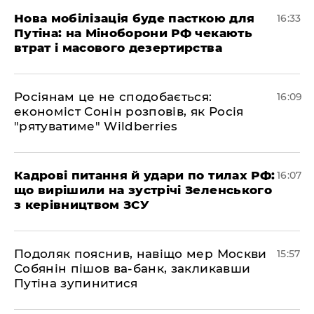
Нова мобілізація буде пасткою для
16:33
Путіна: на Міноборони РФ чекають
втрат і масового дезертирства
Росіянам це не сподобається:
16:09
економіст Сонін розповів, як Росія
"рятуватиме" Wildberries
Кадрові питання й удари по тилах РФ:
16:07
що вирішили на зустрічі Зеленського
з керівництвом ЗСУ
Подоляк пояснив, навіщо мер Москви
15:57
Собянін пішов ва-банк, закликавши
Путіна зупинитися