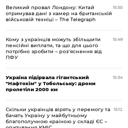
Великий провал Лондону: Китай
15:50
отримував дані з камер на британській
військовій техніці – The Telegraph
Кому з українців можуть збільшити
15:49
пенсійні виплати, та що для цього
потрібно зробити – роз'яснення від
ПФУ
Україна підірвала гігантський
15:34
"Нафтохім" у Тобольську: дрони
пролетіли 2000 км
Скільки українців вірять у перемогу та
15:12
бачать Україну у майбутньому
благополучною країною у складі ЄС –
опитування КМІС