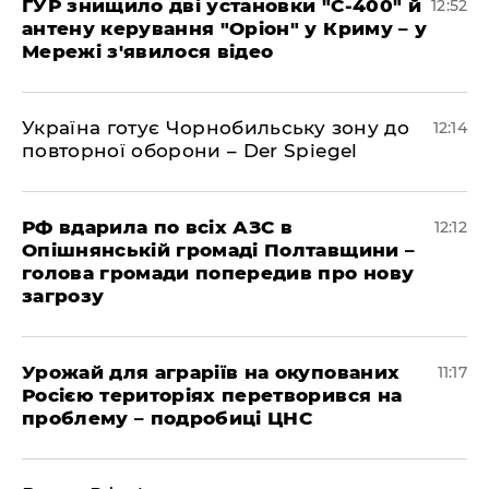
ГУР знищило дві установки "С-400" й
12:52
антену керування "Оріон" у Криму – у
Мережі з'явилося відео
Україна готує Чорнобильську зону до
12:14
повторної оборони – Der Spiegel
РФ вдарила по всіх АЗС в
12:12
Опішнянській громаді Полтавщини –
голова громади попередив про нову
загрозу
Урожай для аграріїв на окупованих
11:17
Росією територіях перетворився на
проблему – подробиці ЦНС