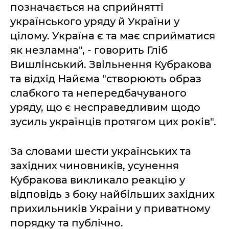
позначається на сприйнятті
українського уряду й України у
цілому. Україна є та має сприйматися
як незламна", - говорить Гліб
Вишлінський. Звільнення Кубракова
та відхід Найєма "створюють образ
слабкого та непередбачуваного
уряду, що є несправедливим щодо
зусиль українців протягом цих років".
За словами шести українських та
західних чиновників, усунення
Кубракова викликало реакцію у
відповідь з боку найбільших західних
прихильників України у приватному
порядку та публічно.