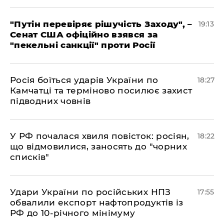
​"Путін перевіряє рішучість Заходу", –
19:13
Сенат США офіційно взявся за
"пекельні санкції" проти Росії
​Росія боїться ударів України по
18:27
Камчатці та терміново посилює захист
підводних човнів
​У РФ почалася хвиля повісток: росіян,
18:22
що відмовилися, заносять до "чорних
списків"
​Удари України по російських НПЗ
17:55
обвалили експорт нафтопродуктів із
РФ до 10-річного мінімуму