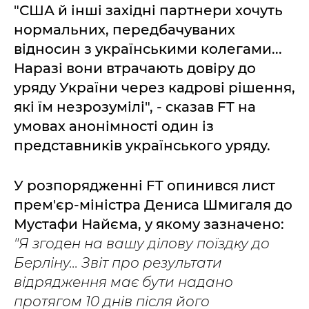
"США й інші західні партнери хочуть
нормальних, передбачуваних
відносин з українськими колегами...
Наразі вони втрачають довіру до
уряду України через кадрові рішення,
які їм незрозумілі", - сказав FT на
умовах анонімності один із
представників українського уряду.
У розпорядженні FT опинився лист
прем'єр-міністра Дениса Шмигаля до
Мустафи Найєма, у якому зазначено:
"Я згоден на вашу ділову поїздку до
Берліну... Звіт про результати
відрядження має бути надано
протягом 10 днів після його