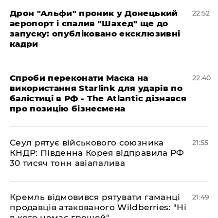
​Дрон "Альфи" проник у Донецький
22:52
аеропорт і спалив "Шахед" ще до
запуску: опубліковано ексклюзивні
кадри
​Спроби переконати Маска на
22:40
використання Starlink для ударів по
балістиці в РФ - The Atlantic дізнався
про позицію бізнесмена
​Сеул рятує військового союзника
21:55
КНДР: Південна Корея відправила РФ
30 тисяч тонн авіапалива
​Кремль відмовився рятувати гаманці
21:49
продавців атакованого Wildberries: "Ні
в кого немає грошей"