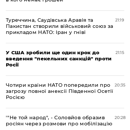
​Туреччина, Саудівська Аравія та
21:19
Пакистан створили військовий союз за
прикладом НАТО: Іран у гніві
​У США зробили ще один крок до
21:15
введення "пекельних санкцій" проти
Росії
​Чотири країни НАТО попередили про
20:35
загрозу повної анексії Південної Осетії
Росією
​'"Не той народ", - Соловйов образив
20:28
росіян через розмови про мобілізацію