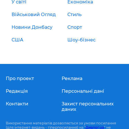
У світі
Економіка
Військовий Огляд
Стиль
Новини Донбасу
Спорт
США
Шоу-бізнес
Про проект
Реклама
Редакція
Персональні дані
Контакти
Захист персональних
даних
Використання матеріалів дозволяється за умови посилання
(для інтернет-видань - гіперпосилання) на "
Диалог.ua
" не