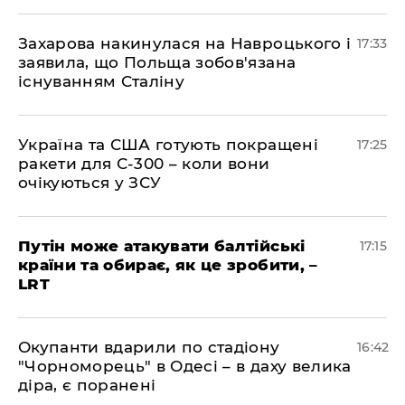
​Захарова накинулася на Навроцького і
17:33
заявила, що Польща зобов'язана
існуванням Сталіну
​Україна та США готують покращені
17:25
ракети для С-300 – коли вони
очікуються у ЗСУ
​Путін може атакувати балтійські
17:15
країни та обирає, як це зробити, –
LRT
​Окупанти вдарили по стадіону
16:42
"Чорноморець" в Одесі – в даху велика
діра, є поранені