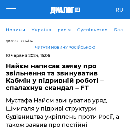
RU
Новини
Україна
расія
Суспільство
Блоги
ДІАЛОГ
УКРАЇНА
ЧИТАТИ НОВИНУ РОСІЙСЬКОЮ
10 червня 2024, 15:06
Найєм написав заяву про
звільнення та звинуватив
Кабмін у підривній роботі –
спалахнув скандал – FT
Мустафа Найєм звинуватив уряд
Шмигаля у підриві структури
будівництва укріплень проти Росії, а
також заявив про постійні