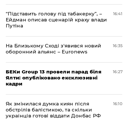
​“Підставить голову під табакерку”, –
16:41
Ейдман описав сценарій краху влади
Путіна
На Близькому Сході з'явився новий
16:35
оборонний альянс – Euronews
БЕКи Group 13 провели парад біля
16:27
Ялти: опубліковано ексклюзивні
кадри
Як змінилася думка киян після
16:10
обстрілів балістикою, та скільки
українців готові віддати Донбас РФ