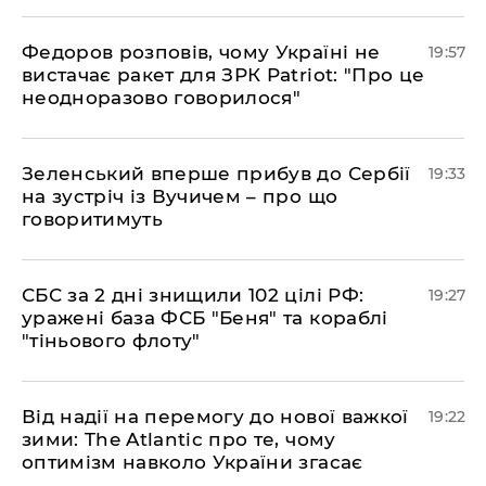
​Федоров розповів, чому Україні не
19:57
вистачає ракет для ЗРК Patriot: "Про це
неодноразово говорилося"
​Зеленський вперше прибув до Сербії
19:33
на зустріч із Вучичем – про що
говоритимуть
​СБС за 2 дні знищили 102 цілі РФ:
19:27
уражені база ФСБ "Беня" та кораблі
"тіньового флоту"
​Від надії на перемогу до нової важкої
19:22
зими: The Atlantic про те, чому
оптимізм навколо України згасає