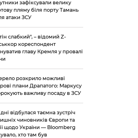
утники зафіксували велику
тову пляму біля порту Тамань
ля атаки ЗСУ
тін слабкий", – відомий Z-
ськкор кореспондент
нуватив главу Кремля у провалі
ни
ерело розкрило можливі
рові плани Драпатого: Маркусу
рокують важливу посаду в ЗСУ
Відні відбулася таємна зустріч
ишніх чиновників Європи та
ії щодо України — Bloomberg
сувало, хто там був