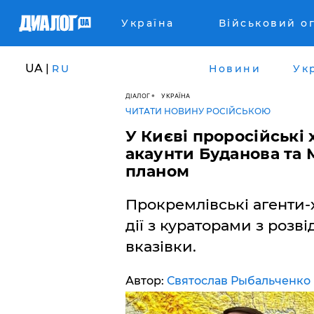
Україна
Військовий о
UA |
RU
Новини
Ук
ДІАЛОГ
УКРАЇНА
ЧИТАТИ НОВИНУ РОСІЙСЬКОЮ
У Києві проросійські
акаунти Буданова та 
планом
Прокремлівські агенти-
дії з кураторами з розв
вказівки.
Автор:
Святослав Рыбальченко