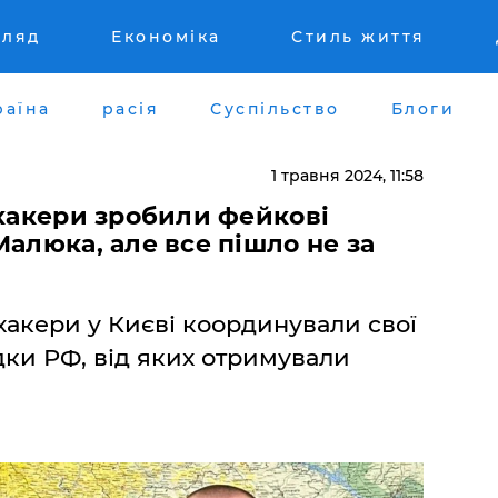
гляд
Економіка
Стиль життя
раїна
расія
Суспільство
Блоги
1 травня 2024, 11:58
 хакери зробили фейкові
Малюка, але все пішло не за
хакери у Києві координували свої
ідки РФ, від яких отримували