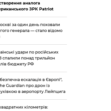
створення аналога
риканського ЗРК Patriot
Москві за один день поховали
гого генерала — стало відомо
я
раїнські удари по російських
 спалили понад трильйон
лів бюджету РФ
ебезпечна ескалація в Європі",
he Guardian про дрон із
ухівкою в аеропорту Лейпцига
 квадратних кілометрів: