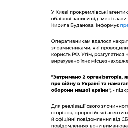
У Києві прокремлівські агенти
облікові записи від імені глав
Кирила Буданова, інформує
пр
Оперативникам вдалося накрит
зловмисниками, які проводили 
користь РФ. Утім, розгулятися 
вирахувано їхнє місцезнаходже
"Затримано 2 організаторів,
про війну в Україні та нама
оборони нашої країни",
- підк
Для реалізації свого злочинно
сторінок, проросійські агенти 
й офіційні повідомлення від СБУ
повідомленнях вони виманювал