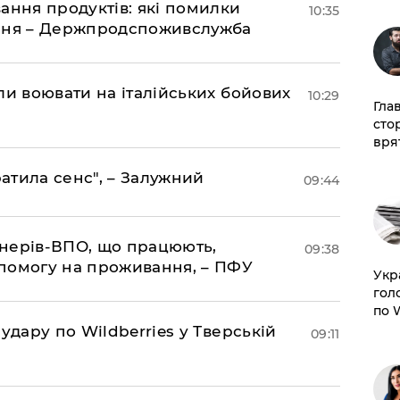
ання продуктів: які помилки
10:35
єння – Держпродспоживслужба
ли воювати на італійських бойових
10:29
Гла
сто
врят
ратила сенс", – Залужний
09:44
іонерів-ВПО, що працюють,
09:38
помогу на проживання, – ПФУ
​Ук
гол
по 
удару по Wildberries у Тверській
09:11