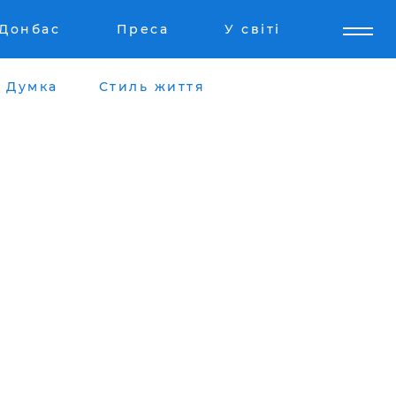
Донбас
Преса
У світі
Думка
Стиль життя