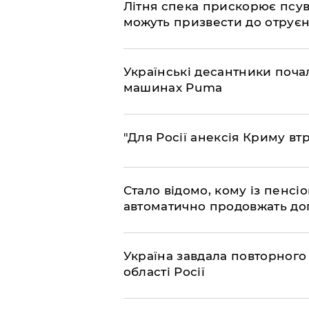
Літня спека прискорює псув
можуть призвести до отру
Українські десантники поча
машинах Puma
"Для Росії анексія Криму вт
Стало відомо, кому із пенс
автоматично продовжать до
Україна завдала повторного 
області Росії