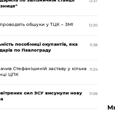
дарила по залізничній станції
12:37
ізниця"
 проводять обшуки у ТЦК – ЗМІ
12:20
ність пособниці окупантів, яка
11:38
дарів по Павлограду
чив Стефанішиній заставу у кілька
11:24
биці ЦПК
вітряних сил ЗСУ висунули нову
11:09
ра
М