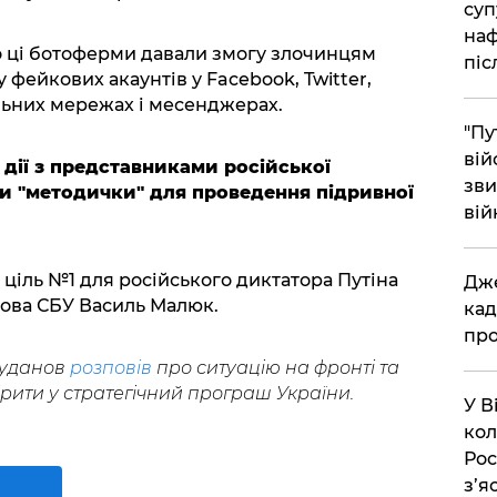
суп
наф
що ці ботоферми давали змогу злочинцям
піс
фейкових акаунтів у Facebook, Twitter,
альних мережах і месенджерах.
"Пу
вій
ії з представниками російської
зви
ли "методички" для проведення підривної
вій
ціль №1 для російського диктатора Путіна
​Дж
олова СБУ Василь Малюк.
кад
про
Буданов
розповів
про ситуацію на фронті та
ірити у стратегічний програш України.
​У 
кол
Рос
з’я