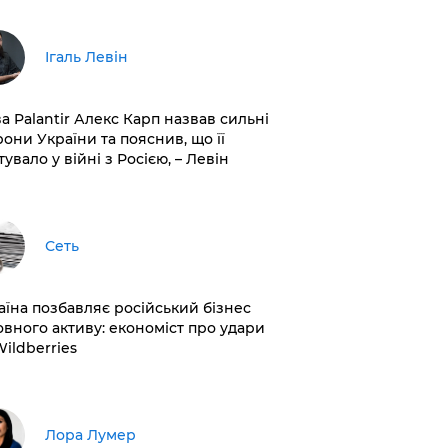
Ігаль Левін
ва Palantir Алекс Карп назвав сильні
рони України та пояснив, що її
увало у війні з Росією, – Левін
Сеть
раїна позбавляє російський бізнес
овного активу: економіст про удари
Wildberries
​Лора Лумер