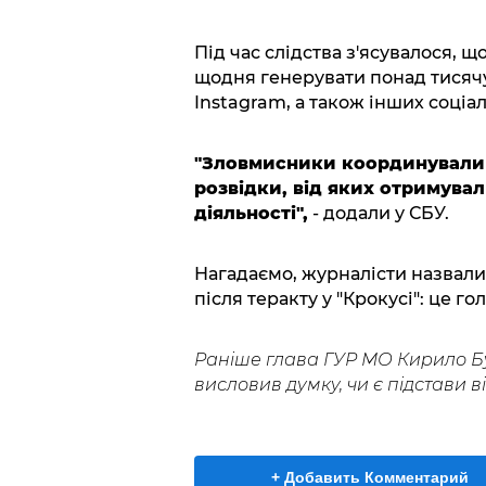
Під час слідства з'ясувалося, 
щодня генерувати понад тисячу 
Instagram, а також інших соці
"Зловмисники координували д
розвідки, від яких отримува
діяльності",
- додали у СБУ.
Нагадаємо, журналісти назвали 
після теракту у "Крокусі": це г
Раніше глава ГУР МО Кирило 
висловив думку, чи є підстави в
+ Добавить Комментарий