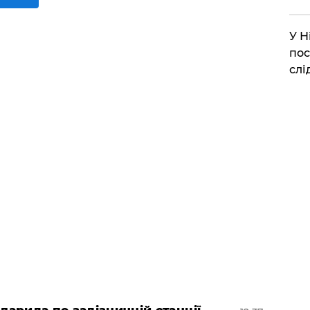
​У 
пос
слі