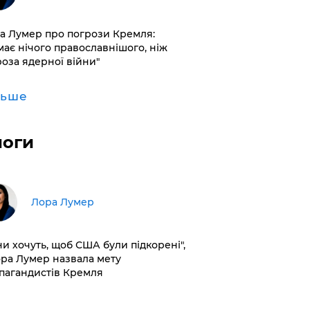
а Лумер про погрози Кремля:
має нічого православнішого, ніж
роза ядерної війни"
льше
логи
​Лора Лумер
ни хочуть, щоб США були підкорені",
ора Лумер назвала мету
пагандистів Кремля