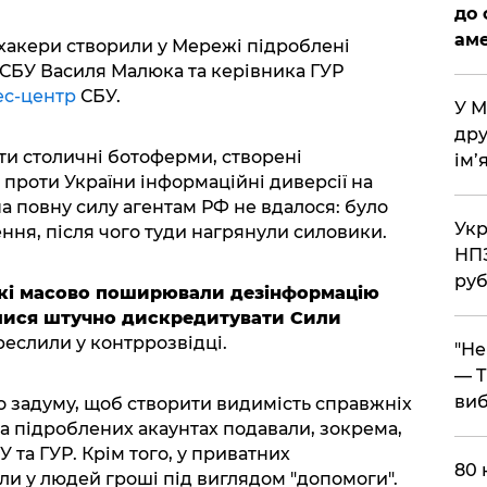
до 
аме
-хакери створили у Мережі підроблені
и СБУ Василя Малюка та керівника ГУР
ес-центр
СБУ.
​У 
дру
и столичні ботоферми, створені
ім’
проти України інформаційні диверсії на
на повну силу агентам РФ не вдалося: було
​Ук
ння, після чого туди нагрянули силовики.
НПЗ
руб
 які масово поширювали дезінформацію
галися штучно дискредитувати Сили
реслили у контррозвідці.
​"Н
— T
виб
го задуму, щоб створити видимість справжніх
на підроблених акаунтах подавали, зокрема,
 та ГУР. Крім того, у приватних
​80
и у людей гроші під виглядом "допомоги".