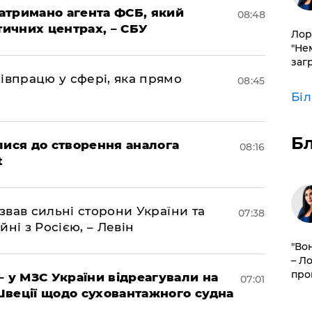
затримано агента ФСБ, який
08:48
тичних центрах, – СБУ
Лор
"Не
заг
івпрацю у сфері, яка прямо
08:45
Бі
Б
лися до створення аналога
08:16
t
азвав сильні сторони України та
07:38
йні з Росією, – Левін
"Во
– Л
про
– у МЗС України відреагували на
07:01
Швеції щодо суховантажного судна