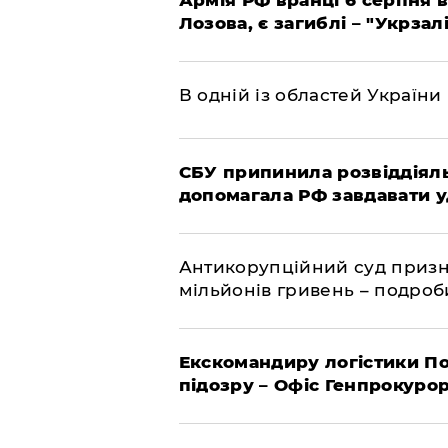
Армія РФ вранці 6 серпня в
Лозова, є загиблі – "Укрзал
В одній із областей України
СБУ припинила розвіддіяль
допомагала РФ завдавати у
Антикорупційний суд призна
мільйонів гривень – подро
Екскомандиру логістики По
підозру – Офіс Генпрокуро