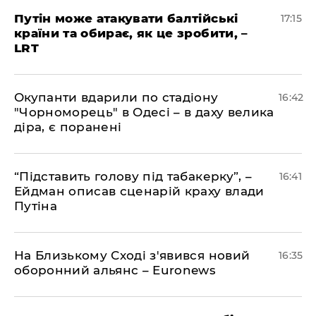
​Путін може атакувати балтійські
17:15
країни та обирає, як це зробити, –
LRT
​Окупанти вдарили по стадіону
16:42
"Чорноморець" в Одесі – в даху велика
діра, є поранені
​“Підставить голову під табакерку”, –
16:41
Ейдман описав сценарій краху влади
Путіна
На Близькому Сході з'явився новий
16:35
оборонний альянс – Euronews