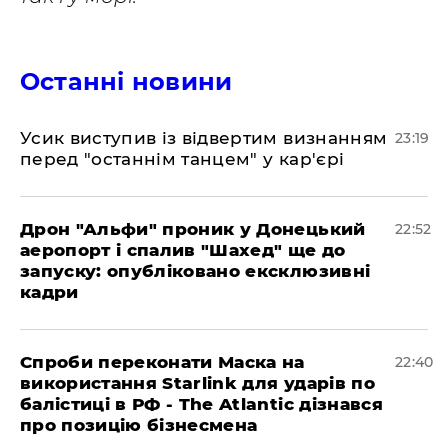
Останні новини
​Усик виступив із відвертим визнанням
23:19
перед "останнім танцем" у кар'єрі
​Дрон "Альфи" проник у Донецький
22:52
аеропорт і спалив "Шахед" ще до
запуску: опубліковано ексклюзивні
кадри
​Спроби переконати Маска на
22:40
використання Starlink для ударів по
балістиці в РФ - The Atlantic дізнався
про позицію бізнесмена