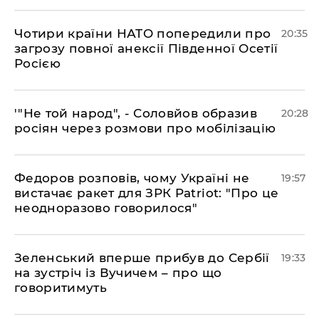
​Чотири країни НАТО попередили про
20:35
загрозу повної анексії Південної Осетії
Росією
​'"Не той народ", - Соловйов образив
20:28
росіян через розмови про мобілізацію
​Федоров розповів, чому Україні не
19:57
вистачає ракет для ЗРК Patriot: "Про це
неодноразово говорилося"
​Зеленський вперше прибув до Сербії
19:33
на зустріч із Вучичем – про що
говоритимуть