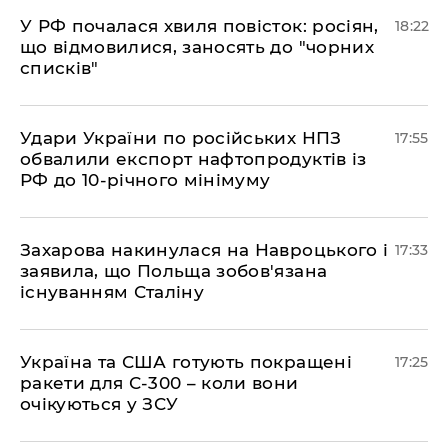
​У РФ почалася хвиля повісток: росіян,
18:22
що відмовилися, заносять до "чорних
списків"
​Удари України по російських НПЗ
17:55
обвалили експорт нафтопродуктів із
РФ до 10-річного мінімуму
​Захарова накинулася на Навроцького і
17:33
заявила, що Польща зобов'язана
існуванням Сталіну
​Україна та США готують покращені
17:25
ракети для С-300 – коли вони
очікуються у ЗСУ