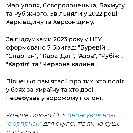
Маріуполя, Сєвєродонецька, Бахмуту
та Рубіжного. Звільняли у 2022 році
Харківщину та Херсонщину.
За підсумками 2023 року у НГУ
сформовано 7 бригад: "Буревій",
"Спартан", "Кара-Даг", "Азов", "Рубіж",
"Хартія" та "Червона калина".
Півненко пам'ятає і про тих, хто поліг
у боях за Україну та хто досі
перебуває у ворожому полоні.
Раніше голова СБУ
анонсував нові
"сюрпризи"
для окупантів як на суші,
так і у морі.