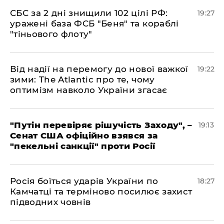
​СБС за 2 дні знищили 102 цілі РФ:
19:27
уражені база ФСБ "Беня" та кораблі
"тіньового флоту"
​Від надії на перемогу до нової важкої
19:22
зими: The Atlantic про те, чому
оптимізм навколо України згасає
​"Путін перевіряє рішучість Заходу", –
19:13
Сенат США офіційно взявся за
"пекельні санкції" проти Росії
​Росія боїться ударів України по
18:27
Камчатці та терміново посилює захист
підводних човнів