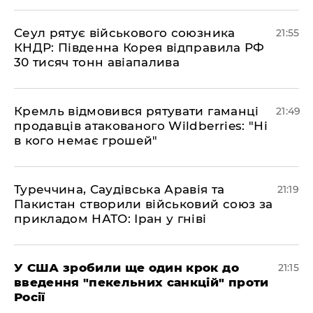
​Сеул рятує військового союзника
21:55
КНДР: Південна Корея відправила РФ
30 тисяч тонн авіапалива
​Кремль відмовився рятувати гаманці
21:49
продавців атакованого Wildberries: "Ні
в кого немає грошей"
​Туреччина, Саудівська Аравія та
21:19
Пакистан створили військовий союз за
прикладом НАТО: Іран у гніві
​У США зробили ще один крок до
21:15
введення "пекельних санкцій" проти
Росії