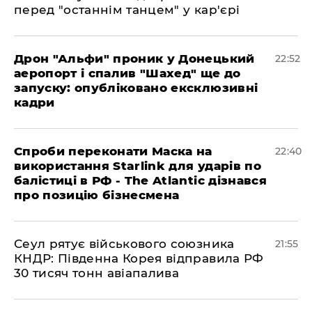
перед "останнім танцем" у кар'єрі
​Дрон "Альфи" проник у Донецький
22:52
аеропорт і спалив "Шахед" ще до
запуску: опубліковано ексклюзивні
кадри
​Спроби переконати Маска на
22:40
використання Starlink для ударів по
балістиці в РФ - The Atlantic дізнався
про позицію бізнесмена
​Сеул рятує військового союзника
21:55
КНДР: Південна Корея відправила РФ
30 тисяч тонн авіапалива