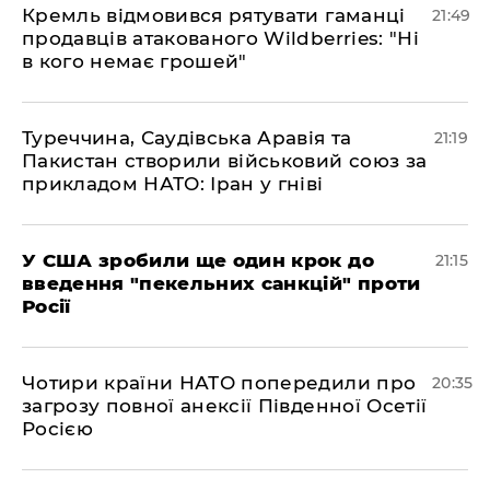
​Кремль відмовився рятувати гаманці
21:49
продавців атакованого Wildberries: "Ні
в кого немає грошей"
​Туреччина, Саудівська Аравія та
21:19
Пакистан створили військовий союз за
прикладом НАТО: Іран у гніві
​У США зробили ще один крок до
21:15
введення "пекельних санкцій" проти
Росії
​Чотири країни НАТО попередили про
20:35
загрозу повної анексії Південної Осетії
Росією