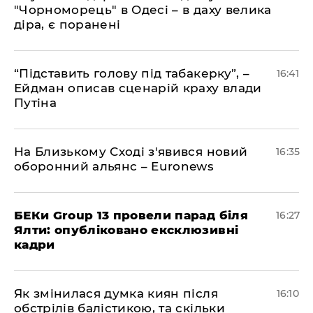
"Чорноморець" в Одесі – в даху велика
діра, є поранені
​“Підставить голову під табакерку”, –
16:41
Ейдман описав сценарій краху влади
Путіна
На Близькому Сході з'явився новий
16:35
оборонний альянс – Euronews
БЕКи Group 13 провели парад біля
16:27
Ялти: опубліковано ексклюзивні
кадри
Як змінилася думка киян після
16:10
обстрілів балістикою, та скільки