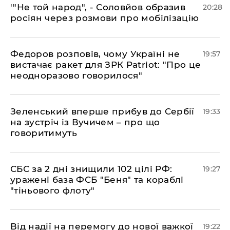
​'"Не той народ", - Соловйов образив
20:28
росіян через розмови про мобілізацію
​Федоров розповів, чому Україні не
19:57
вистачає ракет для ЗРК Patriot: "Про це
неодноразово говорилося"
​Зеленський вперше прибув до Сербії
19:33
на зустріч із Вучичем – про що
говоритимуть
​СБС за 2 дні знищили 102 цілі РФ:
19:27
уражені база ФСБ "Беня" та кораблі
"тіньового флоту"
​Від надії на перемогу до нової важкої
19:22