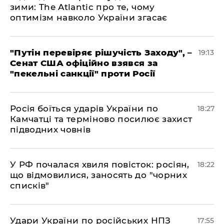
зими: The Atlantic про те, чому
оптимізм навколо України згасає
​"Путін перевіряє рішучість Заходу", –
19:13
Сенат США офіційно взявся за
"пекельні санкції" проти Росії
​Росія боїться ударів України по
18:27
Камчатці та терміново посилює захист
підводних човнів
​У РФ почалася хвиля повісток: росіян,
18:22
що відмовилися, заносять до "чорних
списків"
​Удари України по російських НПЗ
17:55