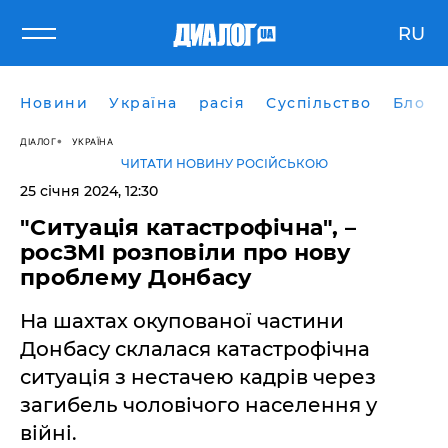
RU
Новини
Україна
расія
Суспільство
Блоги
ДІАЛОГ
УКРАЇНА
ЧИТАТИ НОВИНУ РОСІЙСЬКОЮ
25 січня 2024, 12:30
"Ситуація катастрофічна", –
росЗМІ розповіли про нову
проблему Донбасу
На шахтах окупованої частини
Донбасу склалася катастрофічна
ситуація з нестачею кадрів через
загибель чоловічого населення у
війні.