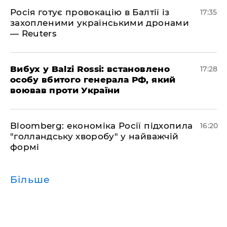
Росія готує провокацію в Балтії із
17:35
захопленими українськими дронами
— Reuters
​Вибух у Balzi Rossi: встановлено
17:28
особу вбитого генерала РФ, який
воював проти України
Bloomberg: економіка Росії підхопила
16:20
"голландську хворобу" у найважчій
формі
Більше