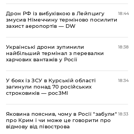
​Дрон РФ із вибухівкою в Лейпцигу
18:44
змусив Німеччину терміново посилити
захист аеропортів — DW
​Українські дрони зупинили
18:38
найбільший термінал з перевалки
харчових вантажів у Росії
​У боях із ЗСУ в Курській області
18:34
загинули понад 70 російських
строковиків — росЗМІ
​Яковина пояснив, чому в Росії "забули"
18:33
про Крим і чи може це говорити про
відмову від півострова