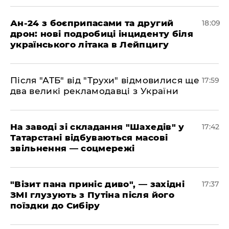
​Ан-24 з боєприпасами та другий
18:09
дрон: нові подробиці інциденту біля
українського літака в Лейпцигу
​Після "АТБ" від "Трухи" відмовилися ще
17:59
два великі рекламодавці з України
​На заводі зі складання "Шахедів" у
17:42
Татарстані відбуваються масові
звільнення — соцмережі
"Візит пана приніс диво", — західні
17:37
ЗМІ глузують з Путіна після його
поїздки до Сибіру