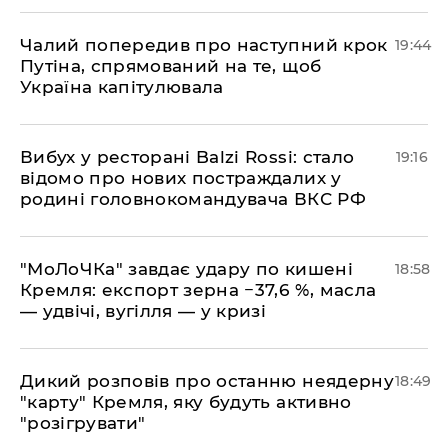
​Чалий попередив про наступний крок
19:44
Путіна, спрямований на те, щоб
Україна капітулювала
​Вибух у ресторані Balzi Rossi: стало
19:16
відомо про нових постраждалих у
родині головнокомандувача ВКС РФ
​"МоЛоЧКа" завдає удару по кишені
18:58
Кремля: експорт зерна −37,6 %, масла
— удвічі, вугілля — у кризі
​Дикий розповів про останню неядерну
18:49
"карту" Кремля, яку будуть активно
"розігрувати"