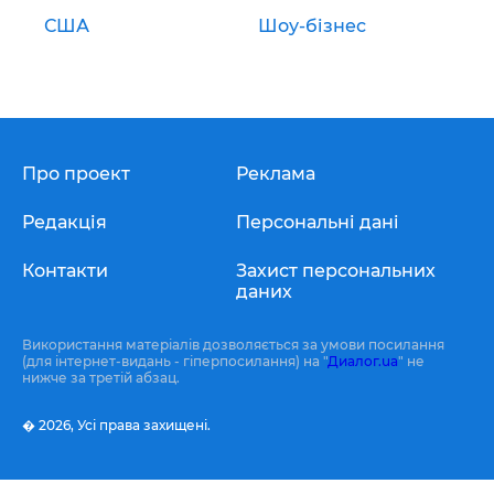
США
Шоу-бізнес
Про проект
Реклама
Редакція
Персональні дані
Контакти
Захист персональних
даних
Використання матеріалів дозволяється за умови посилання
(для інтернет-видань - гіперпосилання) на "
Диалог.ua
" не
нижче за третій абзац.
� 2026,
Усі права захищені.