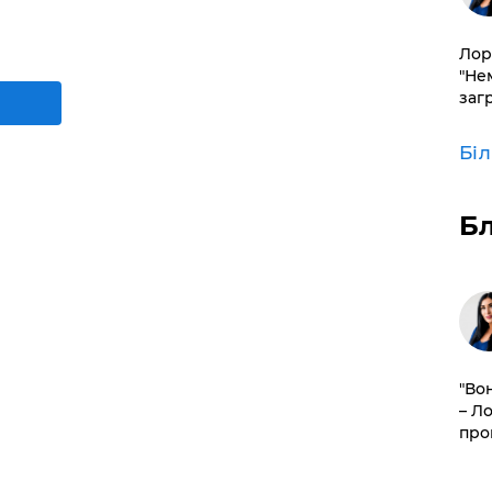
Лор
"Не
заг
Бі
Б
"Во
– Л
про