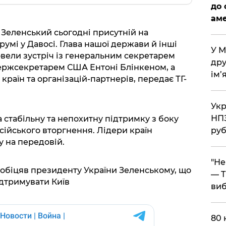
до 
аме
Зеленський сьогодні присутній на
умі у Давосі. Глава нашої держави й інші
​У 
овели зустріч із генеральним секретарем
дру
ржсекретарем США Ентоні Блінкеном, а
ім’
раїн та організацій-партнерів, передає ТГ-
​Ук
НПЗ
 стабільну та непохитну підтримку з боку
сійського вторгнення. Лідери країн
руб
 на передовій.
​"Н
біцяв президенту України Зеленському, що
— T
дтримувати Київ
виб
​80