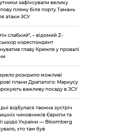
утники зафіксували велику
тову пляму біля порту Тамань
ля атаки ЗСУ
тін слабкий", – відомий Z-
ськкор кореспондент
нуватив главу Кремля у провалі
ни
ерело розкрило можливі
рові плани Драпатого: Маркусу
рокують важливу посаду в ЗСУ
Відні відбулася таємна зустріч
ишніх чиновників Європи та
ії щодо України — Bloomberg
сувало, хто там був