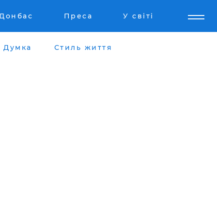
Донбас
Преса
У світі
Думка
Стиль життя