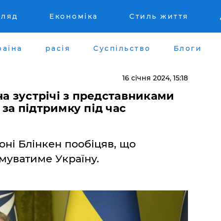
гляд
Економіка
Стиль життя
раїна
расія
Суспільство
Блоги
16 січня 2024, 15:18
на зустрічі з представниками
за підтримку під час
ні Блінкен пообіцяв, що
имуватиме Україну.