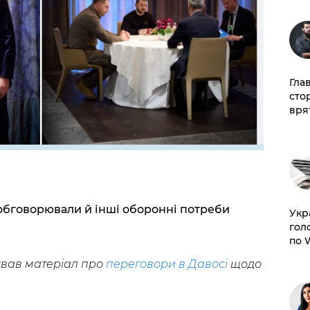
Гла
сто
врят
ж обговорювали й інші оборонні потреби
​Ук
гол
по 
ував матеріал про
переговори в Давосі
щодо