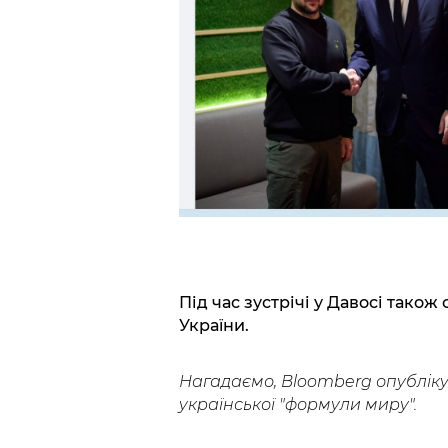
Під час зустрічі у Давосі тако
України.
Нагадаємо, Bloomberg опублік
української "формули миру".