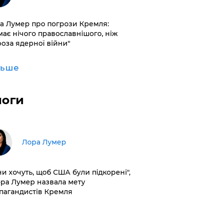
а Лумер про погрози Кремля:
має нічого православнішого, ніж
роза ядерної війни"
льше
логи
​Лора Лумер
ни хочуть, щоб США були підкорені",
ора Лумер назвала мету
пагандистів Кремля