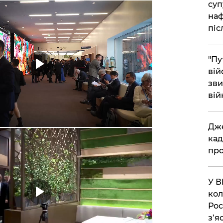
суп
наф
піс
"Пу
вій
зви
вій
​Дж
кад
про
​У 
кол
Рос
з’я