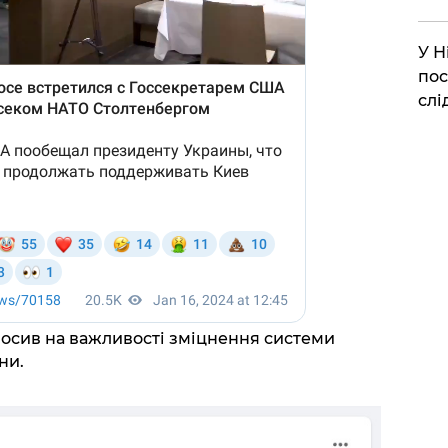
​У 
пос
слі
олосив на важливості зміцнення системи
ни.