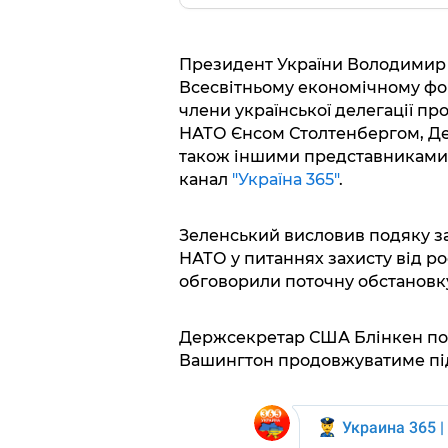
Президент України Володимир 
Всесвітньому економічному фор
члени української делегації пр
НАТО Єнсом Столтенбергом, Де
також іншими представниками к
канал
"Україна 365"
.
Зеленський висловив подяку за
НАТО у питаннях захисту від ро
обговорили поточну обстановку
Держсекретар США Блінкен поо
Вашингтон продовжуватиме пі