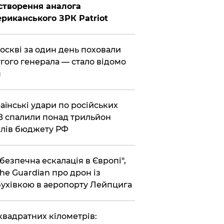
створення аналога
риканського ЗРК Patriot
Москві за один день поховали
гого генерала — стало відомо
я
раїнські удари по російських
 спалили понад трильйон
лів бюджету РФ
ебезпечна ескалація в Європі",
he Guardian про дрон із
ухівкою в аеропорту Лейпцига
 квадратних кілометрів: