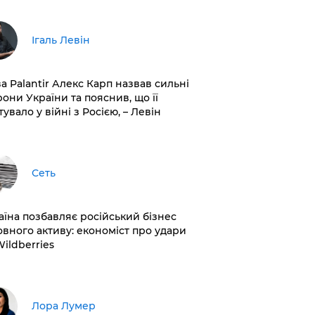
Ігаль Левін
ва Palantir Алекс Карп назвав сильні
рони України та пояснив, що її
увало у війні з Росією, – Левін
Сеть
раїна позбавляє російський бізнес
овного активу: економіст про удари
Wildberries
​Лора Лумер