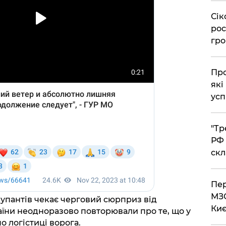
​Сі
рос
гро
​Пр
які
усп
​"Т
РФ 
скл
​Пе
МЗС
упантів чекає черговий сюрприз від
Киє
раїни неодноразово повторювали про те, що у
 логістиці ворога.