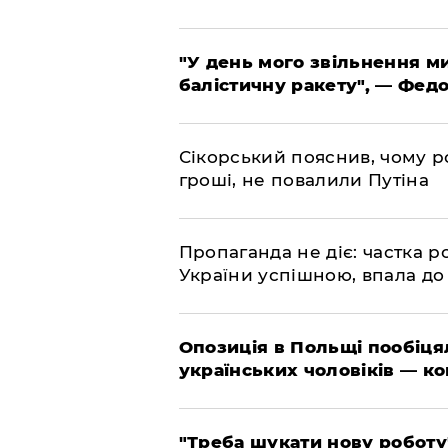
​"У день мого звільнення 
балістичну ракету", — Фед
​Сікорський пояснив, чому ро
гроші, не повалили Путіна
​Пропаганда не діє: частка р
України успішною, впала до
​Опозиція в Польщі пообіц
українських чоловіків — к
​"Треба шукати нову роботу