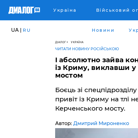
Україна
Військовий о
UA |
RU
Новини
Ук
ДІАЛОГ
УКРАЇНА
ЧИТАТИ НОВИНУ РОСІЙСЬКОЮ
І абсолютно зайва ко
із Криму, виклавши 
мостом
Боєць зі спецпідрозділ
привіт із Криму на тлі н
Керченського мосту.
Автор:
Дмитрий Мироненко