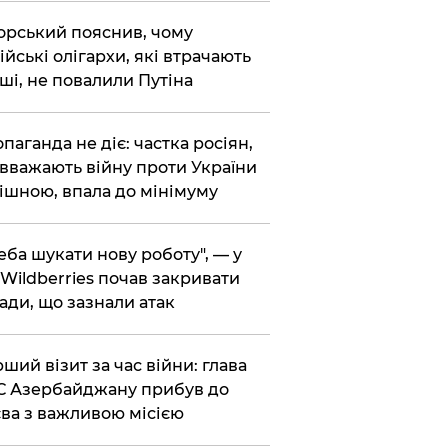
корський пояснив, чому
ійські олігархи, які втрачають
ші, не повалили Путіна
опаганда не діє: частка росіян,
 вважають війну проти України
ішною, впала до мінімуму
реба шукати нову роботу", — у
Wildberries почав закривати
ади, що зазнали атак
рший візит за час війни: глава
 Азербайджану прибув до
ва з важливою місією