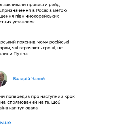
хід закликали провести рейд
цпризначення в Росію з метою
щення північнокорейських
етних установок
корський пояснив, чому російські
архи, які втрачають гроші, не
алили Путіна
Валерій Чалий
лий попередив про наступний крок
іна, спрямований на те, щоб
аїна капітулювала
льше