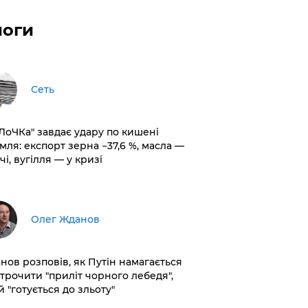
логи
Сеть
оЛоЧКа" завдає удару по кишені
мля: експорт зерна −37,6 %, масла —
чі, вугілля — у кризі
Олег Жданов
нов розповів, як Путін намагається
строчити "приліт чорного лебедя",
 "готується до зльоту"