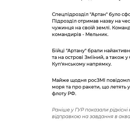
Спецпідрозділ "Артан" було сфо
Підрозділ отримав назву на чес
чужинця на своїй землі. Команд
командирів - Мельник.
Бійці "Артану" брали найактивн
та на острові Зміїний, а також у
Куп'янському напрямку.
Майже щодня росЗМІ повідомля
моря та про ракети, що летять 
флоту РФ.
Раніше у ГУР показали рідкісні
відправкою на завдання в акв