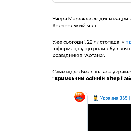
Учора Мережею ходили кадри з
Керченський міст.
Уже сьогодні, 22 листопада, у
п
інформацію, що ролик був зняти
розвідників "Артана".
Саме відео без слів, але україн
"Кримський осінній вітер і а