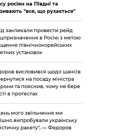
су росіян на Півдні та
ривають "все, що рухається"
хід закликали провести рейд
цпризначення в Росію з метою
щення північнокорейських
етних установок
доров висловився щодо шансів
ернутися на посаду міністра
рони та пояснив, чому не бере
сті в протестах
 день мого звільнення ми
ішно випробували українську
істичну ракету", — Федоров