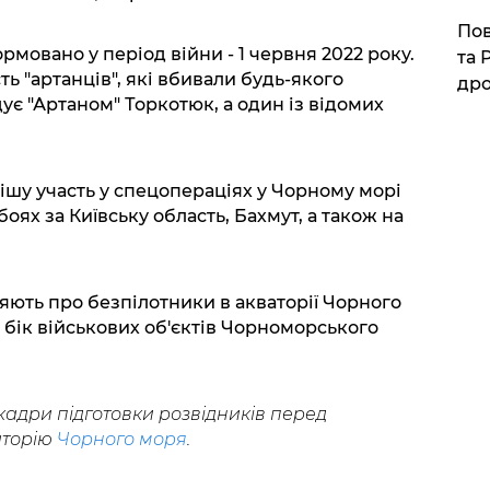
​По
рмовано у період війни - 1 червня 2022 року.
та 
ть "артанців", які вбивали будь-якого
дро
ує "Артаном" Торкотюк, а один із відомих
ішу участь у спецопераціях у Чорному морі
 боях за Київську область, Бахмут, а також на
ють про безпілотники в акваторії Чорного
у бік військових об'єктів Чорноморського
 кадри підготовки розвідників перед
аторію
Чорного моря
.