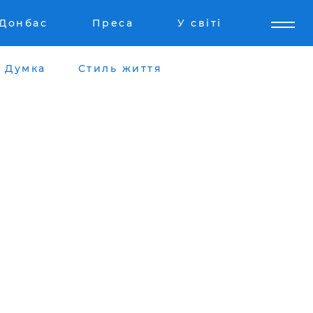
Донбас
Преса
У світі
Думка
Стиль життя