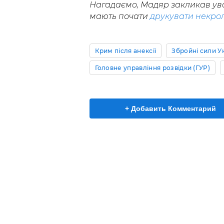
Нагадаємо, Мадяр закликав ува
мають почати
друкувати некро
Крим після анексії
Збройні сили У
Головне управління розвідки (ГУР)
+ Добавить Комментарий