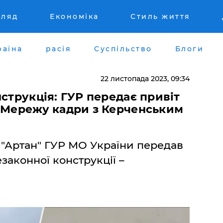
гляд
Економіка
Стиль життя
раїна
расія
Суспільство
Блоги
22 листопада 2023, 09:34
нструкція: ГУР передає привіт
у Мережу кадри з Керченським
у "Артан" ГУР МО України передав
езаконної конструкції –