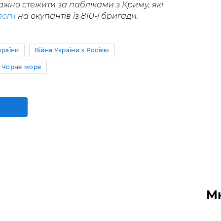
жно стежити за пабліками з Криму, які
логи
на окупантів із 810-ї бригади.
країни
Війна України з Росією
Чорне море
М