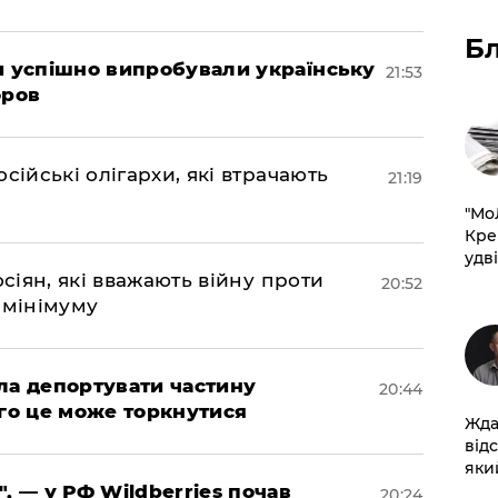
Б
ми успішно випробували українську
21:53
оров
сійські олігархи, які втрачають
21:19
​"М
Кре
удві
осіян, які вважають війну проти
20:52
 мінімуму
яла депортувати частину
20:44
ого це може торкнутися
Жда
від
який
", — у РФ Wildberries почав
20:24