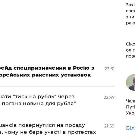
​За
спе
зни
рак
​Сі
оліг
пов
 рейд спецпризначення в Росію з
23:31
орейських ракетних установок
ати "тиск на рубль" через
22:47
​Ча
е погана новина для рубля"
Пут
Укр
шансів повернутися на посаду
21:59
Бі
, чому не бере участі в протестах