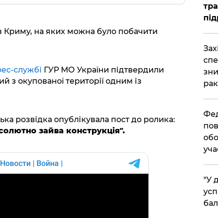
тра
під
 Криму, на яких можна було побачити
​За
спе
рес-службі
ГУР МО України підтвердили
зни
й з окупованої території одним із
рак
​Фе
ська розвідка опублікувала пост до ролика:
пов
бсолютно зайва конструкція".
обо
уча
​"У
усп
бал