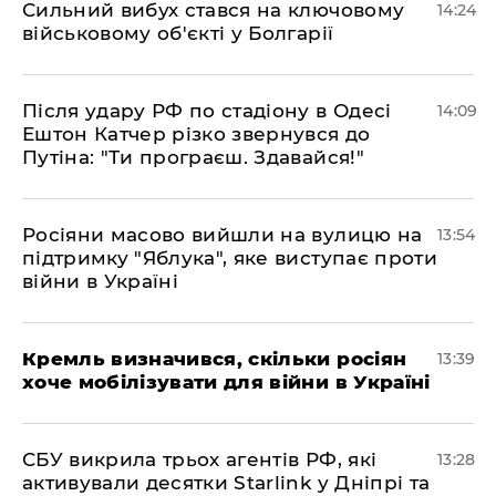
Сильний вибух стався на ключовому
14:24
військовому об'єкті у Болгарії
Після удару РФ по стадіону в Одесі
14:09
Ештон Катчер різко звернувся до
Путіна: "Ти програєш. Здавайся!"
Росіяни масово вийшли на вулицю на
13:54
підтримку "Яблука", яке виступає проти
війни в Україні
Кремль визначився, скільки росіян
13:39
хоче мобілізувати для війни в Україні
СБУ викрила трьох агентів РФ, які
13:28
активували десятки Starlink у Дніпрі та