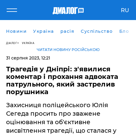
RU
Новини
Україна
расія
Суспільство
Блоги
ДІАЛОГ
УКРАЇНА
ЧИТАТИ НОВИНУ РОСІЙСЬКОЮ
31 серпня 2023, 12:21
Трагедія у Дніпрі: з'явилися
коментар і прохання адвоката
патрульного, який застрелив
порушника
Захисниця поліцейського Юлія
Сегеда просить про зважене
оцінювання та об'єктивне
висвітлення трагедії, що сталася у