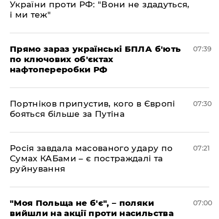
України проти РФ: "Вони не здадуться,
і ми теж"
Прямо зараз українські БПЛА б'ють
07:39
по ключових об'єктах
нафтопереробки РФ
Портніков припустив, кого в Європі
07:30
бояться більше за Путіна
Росія завдала масованого удару по
07:21
Сумах КАБами – є постраждалі та
руйнування
"Моя Польща не б'є", – поляки
07:00
вийшли на акції проти насильства