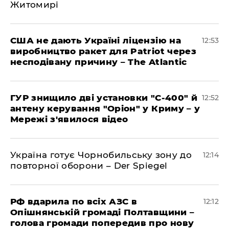
Житомирі
США не дають Україні ліцензію на
12:53
виробництво ракет для Patriot через
несподівану причину – The Atlantic
ГУР знищило дві установки "С-400" й
12:52
антену керування "Оріон" у Криму – у
Мережі з'явилося відео
Україна готує Чорнобильську зону до
12:14
повторної оборони – Der Spiegel
РФ вдарила по всіх АЗС в
12:12
Опішнянській громаді Полтавщини –
голова громади попередив про нову