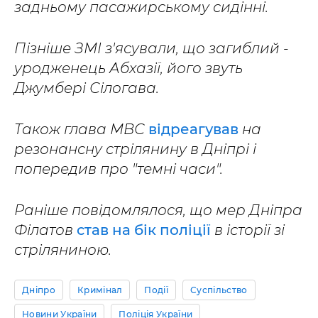
задньому пасажирському сидінні.
Пізніше ЗМІ з'ясували, що загиблий -
уродженець Абхазії, його звуть
Джумбері Сілогава.
Також глава МВС
відреагував
на
резонансну стрілянину в Дніпрі і
попередив про "темні часи".
Раніше повідомлялося, що мер Дніпра
Філатов
став на бік поліції
в історії зі
стріляниною.
Дніпро
Кримінал
Події
Суспільство
Новини України
Поліція України