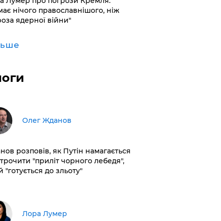
а Лумер про погрози Кремля:
має нічого православнішого, ніж
роза ядерної війни"
льше
логи
Олег Жданов
нов розповів, як Путін намагається
строчити "приліт чорного лебедя",
 "готується до зльоту"
​Лора Лумер