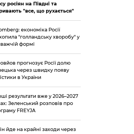
су росіян на Півдні та
ривають "все, що рухається"
omberg: економіка Росії
хопила "голландську хворобу" у
важчій формі
овйов прогнозує Росії долю
ецька через швидку появу
істики в України
ші результати вже у 2026–2027
ах: Зеленський розповів про
граму FREYJA
ін йде на крайні заходи через