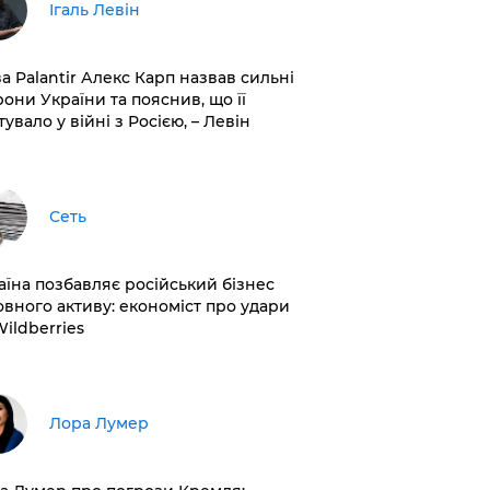
Ігаль Левін
ва Palantir Алекс Карп назвав сильні
рони України та пояснив, що її
увало у війні з Росією, – Левін
Сеть
раїна позбавляє російський бізнес
овного активу: економіст про удари
Wildberries
​Лора Лумер