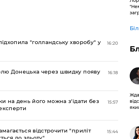
Лор
"Не
заг
Бі
підхопила "голландську хворобу" у
16:20
Б
долю Донецька через швидку появу
16:18
Жда
ки на день його можна з'їдати без
від
15:57
який
 експерти
амагається відстрочити "приліт
15:44
ться до зльоту"