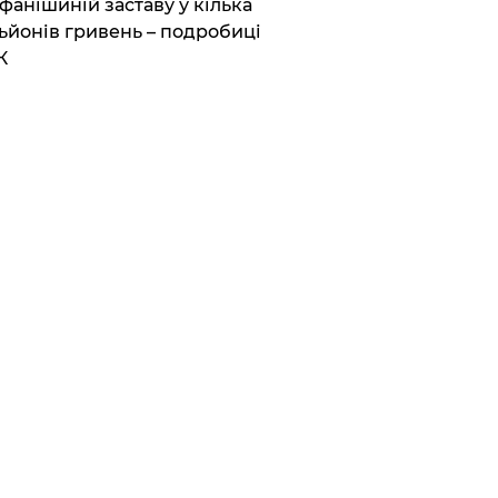
фанішиній заставу у кілька
ьйонів гривень – подробиці
К