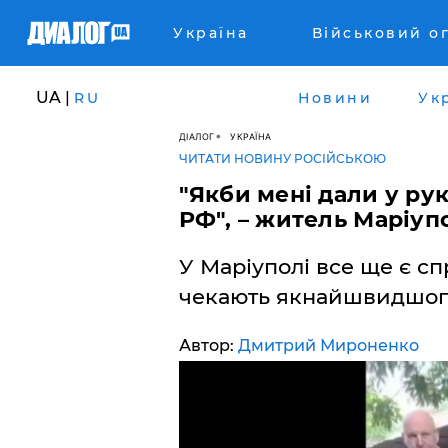
Україна
Військовий о
UA |
RU
Новини
Ук
ДІАЛОГ
УКРАЇНА
ЧИТАТИ НОВИНУ РОСІЙСЬКОЮ
"Якби мені дали у рук
РФ", – житель Маріуп
У Маріуполі все ще є сп
чекають якнайшвидшого
Автор:
Дмитрий Мироненко