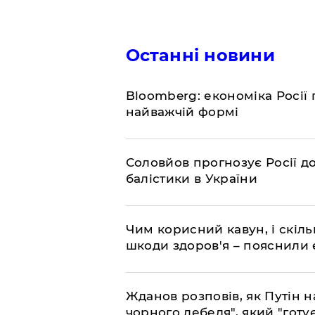
Останні новини
Bloomberg: економіка Росії 
найважчій формі
Соловйов прогнозує Росії 
балістики в України
Чим корисний кавун, і скіль
шкоди здоров'я – пояснили
Жданов розповів, як Путін н
чорного лебедя", який "готує