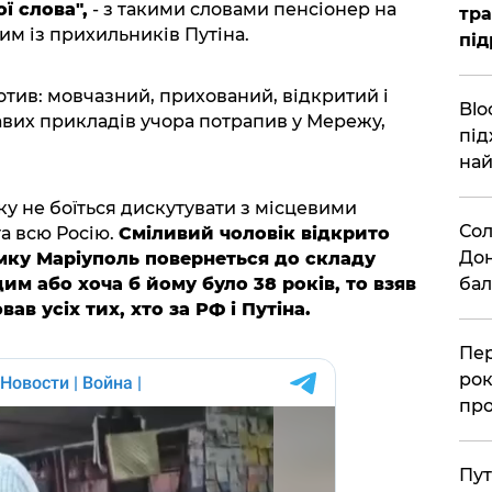
ї слова",
- з такими словами пенсіонер на
тра
им із прихильників Путіна.
під
отив: мовчазний, прихований, відкритий і
Blo
равих прикладів учора потрапив у Мережу,
під
най
ку не боїться дискутувати з місцевими
Сол
а всю Росію.
Сміливий чоловік відкрито
Дон
умку Маріуполь повернеться до складу
бал
им або хоча б йому було 38 років, то взяв
ав усіх тих, хто за РФ і Путіна.
Пер
рок
про
Пут