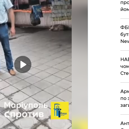
про
йом
ФБР
бут
Ne
НАБ
чом
Ст
Арм
по 
заг
Ант