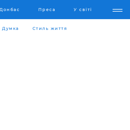
Донбас
Преса
У світі
Думка
Стиль життя