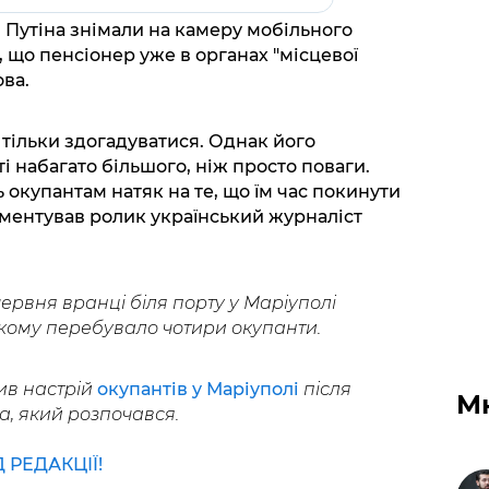
 Путіна знімали на камеру мобільного
 що пенсіонер уже в органах "місцевої
ова.
 тільки здогадуватися. Однак його
і набагато більшого, ніж просто поваги.
ь окупантам натяк на те, що їм час покинути
ментував ролик український журналіст
ервня вранці біля порту у Маріуполі
 якому перебувало чотири окупанти.
ив настрій
окупантів у Маріуполі
після
М
а, який розпочався.
РЕДАКЦІЇ!