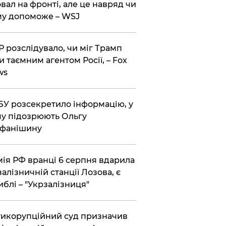
вал на фронті, але це навряд чи
у допоможе – WSJ
 розслідувало, чи міг Трамп
и таємним агентом Росії, – Fox
ws
У розсекретило інформацію, у
у підозрюють Ольгу
ефанішину
ія РФ вранці 6 серпня вдарила
залізничній станції Лозова, є
иблі – "Укрзалізниця"
икорупційний суд призначив