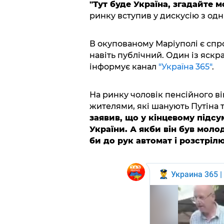
"Тут буде Україна, згадайте мо
ринку вступив у дискусію з одн
В окупованому Маріуполі є спр
навіть публічний. Один із яск
інформує канал
"Україна 365"
.
На ринку чоловік пенсійного ві
жителями, які шанують Путіна т
заявив, що у кінцевому підс
України. А якби він був молод
би до рук автомат і розстрілюв