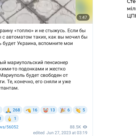
Сте
міл
ЦП