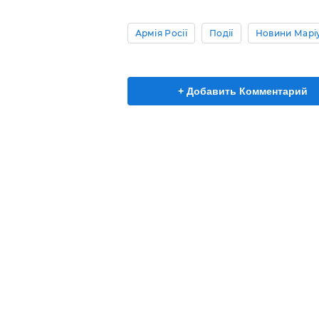
Армія Росії
Події
Новини Марі
+ Добавить Комментарий