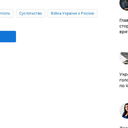
уполь
Суспільство
Війна України з Росією
Гла
сто
врят
​Ук
гол
по 