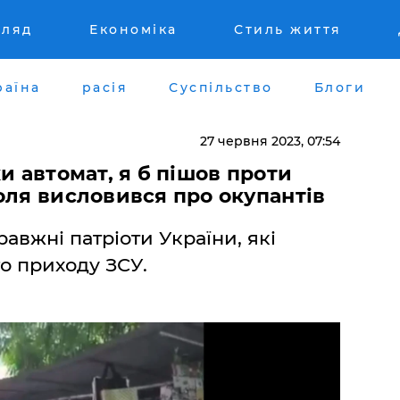
гляд
Економіка
Стиль життя
раїна
расія
Суспільство
Блоги
27 червня 2023, 07:54
и автомат, я б пішов проти
оля висловився про окупантів
равжні патріоти України, які
 приходу ЗСУ.